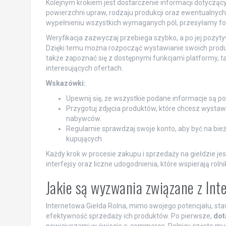
Kolejnym krokiem jest dostarczenie informacji dotycząc
powierzchni upraw, rodzaju produkcji oraz ewentualnych
wypełnieniu wszystkich wymaganych pól, przesyłamy formu
Weryfikacja zazwyczaj przebiega szybko, a po jej pozy
Dzięki temu można rozpocząć wystawianie swoich produk
także zapoznać się z dostępnymi funkcjami platformy, t
interesujących ofertach.
Wskazówki:
Upewnij się, że wszystkie podane informacje są po
Przygotuj zdjęcia produktów, które chcesz wystaw
nabywców.
Regularnie sprawdzaj swoje konto, aby być na bi
kupujących.
Każdy krok w procesie zakupu i sprzedaży na giełdzie je
interfejsy oraz liczne udogodnienia, które wspierają r
Jakie są wyzwania związane z In
Internetowa Giełda Rolna, mimo swojego potencjału, st
efektywność sprzedaży ich produktów. Po pierwsze,
dot