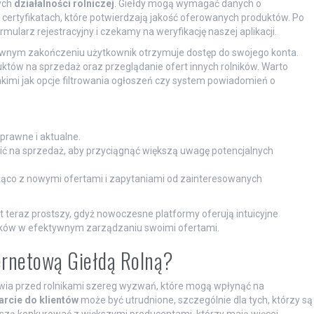
ych
działalności rolniczej
. Giełdy mogą wymagać danych o
 certyfikatach, które potwierdzają jakość oferowanych produktów. Po
larz rejestracyjny i czekamy na weryfikację naszej aplikacji.
tywnym zakończeniu użytkownik otrzymuje dostęp do swojego konta.
tów na sprzedaż oraz przeglądanie ofert innych rolników. Warto
akimi jak opcje filtrowania ogłoszeń czy system powiadomień o
prawne i aktualne.
ić na sprzedaż, aby przyciągnąć większą uwagę potencjalnych
eżąco z nowymi ofertami i zapytaniami od zainteresowanych
st teraz prostszy, gdyż nowoczesne platformy oferują intuicyjne
olników w efektywnym zarządzaniu swoimi ofertami.
ternetową Giełdą Rolną?
awia przed rolnikami szereg wyzwań, które mogą wpłynąć na
arcie do klientów
może być utrudnione, szczególnie dla tych, którzy są