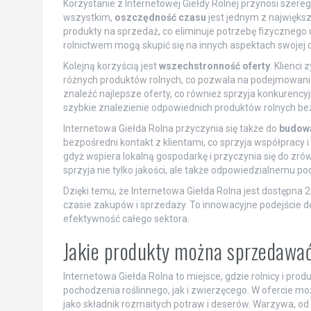
Korzystanie z Internetowej Giełdy Rolnej przynosi szereg
wszystkim,
oszczędność czasu
jest jednym z najwięks
produkty na sprzedaż, co eliminuje potrzebę fizycznego 
rolnictwem mogą skupić się na innych aspektach swojej d
Kolejną korzyścią jest
wszechstronność oferty
. Klienci
różnych produktów rolnych, co pozwala na podejmowanie
znaleźć najlepsze oferty, co również sprzyja konkurencyj
szybkie znalezienie odpowiednich produktów rolnych b
Internetowa Giełda Rolna przyczynia się także do
budowa
bezpośredni kontakt z klientami, co sprzyja współpracy 
gdyż wspiera lokalną gospodarkę i przyczynia się do z
sprzyja nie tylko jakości, ale także odpowiedzialnemu po
Dzięki temu, że Internetowa Giełda Rolna jest dostępna 
czasie zakupów i sprzedaży. To innowacyjne podejście d
efektywność całego sektora.
Jakie produkty można sprzedawać
Internetowa Giełda Rolna to miejsce, gdzie rolnicy i p
pochodzenia roślinnego, jak i zwierzęcego. W ofercie mo
jako składnik rozmaitych potraw i deserów. Warzywa, od