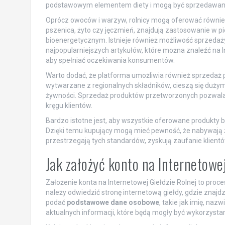
podstawowym elementem diety i mogą być sprzedawane 
Oprócz owoców i warzyw, rolnicy mogą oferować również 
pszenica, żyto czy jęczmień, znajdują zastosowanie w p
bioenergetycznym. Istnieje również możliwość sprzedaż
najpopularniejszych artykułów, które można znaleźć na In
aby spełniać oczekiwania konsumentów.
Warto dodać, że platforma umożliwia również sprzedaż pr
wytwarzane z regionalnych składników, cieszą się duż
żywności. Sprzedaż produktów przetworzonych pozwala r
kręgu klientów.
Bardzo istotne jest, aby wszystkie oferowane produkty 
Dzięki temu kupujący mogą mieć pewność, że nabywają ży
przestrzegają tych standardów, zyskują zaufanie klientów
Jak założyć konto na Internetowe
Założenie konta na Internetowej Giełdzie Rolnej to proce
należy odwiedzić stronę internetową giełdy, gdzie znajdz
podać
podstawowe dane osobowe
, takie jak imię, naz
aktualnych informacji, które będą mogły być wykorzystan