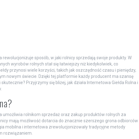
 rewolucjonizuje sposób, w jaki rolnicy sprzedają swoje produkty. W
nych wyrobów rolnych stał się łatwiejszy niż kiedykolwiek, co
ełdy przynosi wiele korzyści, takich jak oszczędność czasu i pieniędzy,
tym nowym świecie. Dzięki tej platformie każdy producent ma szansę
 skutecznie? Przyjrzymy się bliżej, jak działa Internetowa Giełda Rolna i
.
lna?
ra umożliwia rolnikom sprzedaż oraz zakup produktów rolnych za
rolnicy mają możliwość dotarcia do znacznie szerszego grona odbiorców
ogia mobilna i internetowa zrewolucjonizowały tradycyjne metody
nym rozwiązaniem.