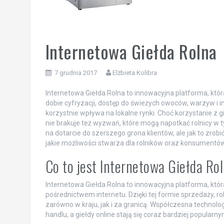
Internetowa Giełda Rolna
7 grudnia 2017
Elżbieta Kolibra
Internetowa Giełda Rolna to innowacyjna platforma, która
dobie cyfryzacji, dostęp do świeżych owoców, warzyw i in
korzystnie wpływa na lokalne rynki. Choć korzystanie z gi
nie brakuje też wyzwań, które mogą napotkać rolnicy w 
na dotarcie do szerszego grona klientów, ale jak to zrobić
jakie możliwości stwarza dla rolników oraz konsumentów
Co to jest Internetowa Giełda Ro
Internetowa Giełda Rolna to innowacyjna platforma, któ
pośrednictwem internetu. Dzięki tej formie sprzedaży, 
zarówno w kraju, jak i za granicą. Współczesna technol
handlu, a giełdy online stają się coraz bardziej popular