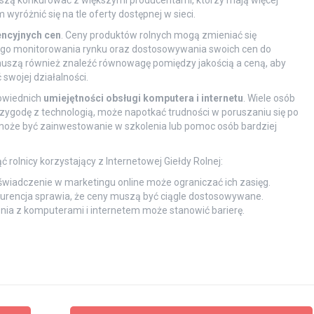
szą konkurować z większymi producentami, którzy mają więcej
wyróżnić się na tle oferty dostępnej w sieci.
ncyjnych cen
. Ceny produktów rolnych mogą zmieniać się
go monitorowania rynku oraz dostosowywania swoich cen do
 muszą również znaleźć równowagę pomiędzy jakością a ceną, aby
swojej działalności.
owiednich
umiejętności obsługi komputera i internetu
. Wiele osób
rzygodę z technologią, może napotkać trudności w poruszaniu się po
 może być zainwestowanie w szkolenia lub pomoc osób bardziej
rolnicy korzystający z Internetowej Giełdy Rolnej:
wiadczenie w marketingu online może ograniczać ich zasięg.
rencja sprawia, że ceny muszą być ciągle dostosowywane.
ia z komputerami i internetem może stanowić barierę.