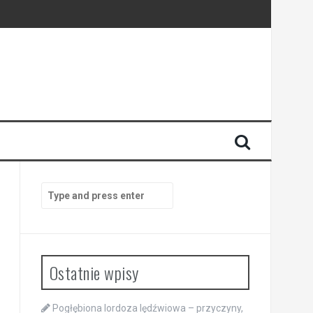
Search
for:
Ostatnie wpisy
Pogłębiona lordoza lędźwiowa – przyczyny,