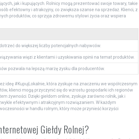
jących, jak i kupujących. Rolnicy mogą prezentować swoje towary, takie
sób efektowny i atrakcyjny, co zwiększa szanse na sprzedaż. Klienci, z
alnych produktów, co sprzyja zdrowemu stylowi życia oraz wspiera
dotrzeć do większej liczby potencjalnych nabywców.
iązywania więzi z klientami i uzyskiwania opinii na temat produktów.
ków pozwala na lepszą marżę zysku dla producentów.
ież ideę #KupujLokalnie, która zyskuje na znaczeniu we współczesnym
ów, klienci mogą przyczynić się do wzrostu gospodarki ich regionów
 żywności. Dzięki giełdom online, zyskuje zarówno rolnik, jak i
ezwykle efektywnym i atrakcyjnym rozwiązaniem. W każdym
owoczesności w handlu rolnym, który może przynieść korzyści
 Internetowej Giełdy Rolnej?