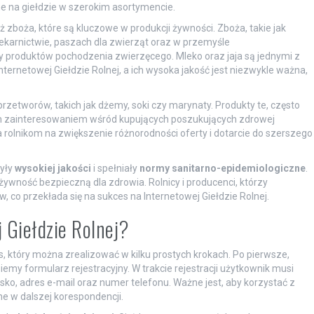
na giełdzie w szerokim asortymencie.
zboża, które są kluczowe w produkcji żywności. Zboża, takie jak
iekarnictwie, paszach dla zwierząt oraz w przemyśle
y produktów pochodzenia zwierzęcego. Mleko oraz jaja są jednymi z
ternetowej Giełdzie Rolnej, a ich wysoka jakość jest niezwykle ważna,
zetworów, takich jak dżemy, soki czy marynaty. Produkty te, często
ym zainteresowaniem wśród kupujących poszukujących zdrowej
olnikom na zwiększenie różnorodności oferty i dotarcie do szerszego
były
wysokiej jakości
i spełniały
normy sanitarno-epidemiologiczne
.
wność bezpieczną dla zdrowia. Rolnicy i producenci, którzy
, co przekłada się na sukces na Internetowej Giełdzie Rolnej.
j Giełdzie Rolnej?
s, który można zrealizować w kilku prostych krokach. Po pierwsze,
iemy formularz rejestracyjny. W trakcie rejestracji użytkownik musi
wisko, adres e-mail oraz numer telefonu. Ważne jest, aby korzystać z
e w dalszej korespondencji.