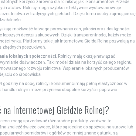
 istotnych korzyści zarówno dla rolników, jak i konsumentów. Przede
zych atutów. Rolnicy mogą szybko i efektywnie wystawiać swoje
uczestnictwa w tradycyjnych giełdach. Dzięki temu osoby zajmujące się
ziałalności.
 zyskują możliwość łatwego porównania cen, jakości oraz dostępności
 lepszych decyzji zakupowych. Dzięki transparentności, każdy może
ności rynku. Platformy takie jak Internetowa Giełda Rolna pozwalają na
ez zbędnych poszukiwań.
nia lokalnych społeczności
. Rolnicy mają okazję nawiązać
i wymianie doświadczeń. Taki model działa na korzyść całego regionu,
równoważonego rozwoju rolnictwa. Wspieranie lokalnych producentów
dejściu do środowiska.
24 godziny na dobę, rolnicy i konsumenci mają pełną elastyczność w
o handlu rolnym może przynieść obopólne korzyści i poprawić
 na Internetowej Giełdzie Rolnej?
roducenci mogą sprzedawać różnorodne produkty, zarówno te
żna znaleźć świeże owoce, które są idealne do spożycia na surowo lub
 popularnych pomidorów i ogórków po mniej znane gatunki, są