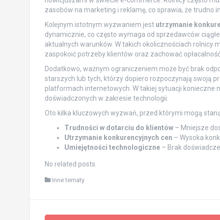
nowicjuszami w świecie e-commerce. Rolnicy często mu
zasobów na marketing i reklamę, co sprawia, że trudno im 
Kolejnym istotnym wyzwaniem jest
utrzymanie konkure
dynamicznie, co często wymaga od sprzedawców ciągłe
aktualnych warunków. W takich okolicznościach rolnicy
zaspokoić potrzeby klientów oraz zachować opłacalność 
Dodatkowo, ważnym ograniczeniem może być brak odp
starszych lub tych, którzy dopiero rozpoczynają swoją p
platformach internetowych. W takiej sytuacji konieczne
doświadczonych w zakresie technologii.
Oto kilka kluczowych wyzwań, przed którymi mogą stanąć 
Trudności w dotarciu do klientów
– Mniejsze doś
Utrzymanie konkurencyjnych cen
– Wysoka konku
Umiejętności technologiczne
– Brak doświadczen
No related posts.
Inne tematy