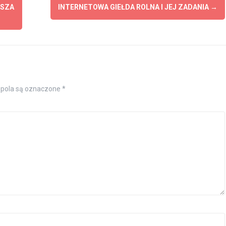
JSZA
INTERNETOWA GIEŁDA ROLNA I JEJ ZADANIA
→
pola są oznaczone
*