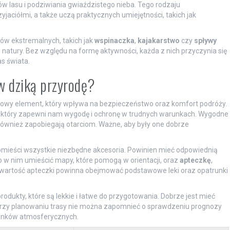
 lasu i podziwiania gwiaździstego nieba. Tego rodzaju
zyjaciółmi, a także uczą praktycznych umiejętności, takich jak
tów ekstremalnych, takich jak
wspinaczka
,
kajakarstwo
czy
spływy
 natury. Bez względu na formę aktywności, każda z nich przyczynia się
s świata.
w dziką przyrodę?
zowy element, który wpływa na bezpieczeństwo oraz komfort podróży.
, który zapewni nam wygodę i ochronę w trudnych warunkach. Wygodne
e również zapobiegają otarciom. Ważne, aby były one dobrze
mieści wszystkie niezbędne akcesoria. Powinien mieć odpowiednią
 w nim umieścić mapy, które pomogą w orientacji, oraz
apteczkę
,
wartość apteczki powinna obejmować podstawowe leki oraz opatrunki
rodukty, które są lekkie i łatwe do przygotowania. Dobrze jest mieć
a. Przy planowaniu trasy nie można zapomnieć o sprawdzeniu prognozy
runków atmosferycznych.