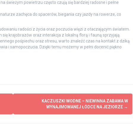
a świeżym powietrzu często czują się bardziej radosne i pełne
aturze zachęca do spacerów, biegania czy jazdy na rowerze, co
dowaniu radości z życia oraz poczucia więzi z otaczającym światem.
ię krajobrazów oraz interakcja z lokalną florą i fauną sprzyjają
iennego pośpiechu oraz stresu, warto znaleźć czas na kontakt z dziką
rowia i samopoczucia. Dzięki temu możemy w pełni docenić piękno
KACZUSZKI WODNE – NIEWINNA ZABAWA W
WYNAJMOWANEJ ŁÓDCE NA JEZIORZE
→