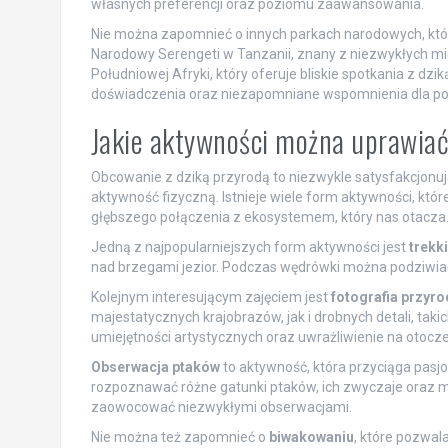
własnych preferencji oraz poziomu zaawansowania.
Nie można zapomnieć o innych parkach narodowych, które
Narodowy Serengeti w Tanzanii, znany z niezwykłych mig
Południowej Afryki, który oferuje bliskie spotkania z d
doświadczenia oraz niezapomniane wspomnienia dla po
Jakie aktywności można uprawiać 
Obcowanie z dziką przyrodą to niezwykle satysfakcjonują
aktywność fizyczną. Istnieje wiele form aktywności, kt
głębszego połączenia z ekosystemem, który nas otacza
Jedną z najpopularniejszych form aktywności jest
trekk
nad brzegami jezior. Podczas wędrówki można podziwiać n
Kolejnym interesującym zajęciem jest
fotografia przyr
majestatycznych krajobrazów, jak i drobnych detali, taki
umiejętności artystycznych oraz uwrażliwienie na otocze
Obserwacja ptaków
to aktywność, która przyciąga pasjon
rozpoznawać różne gatunki ptaków, ich zwyczaje oraz mig
zaowocować niezwykłymi obserwacjami.
Nie można też zapomnieć o
biwakowaniu
, które pozwal