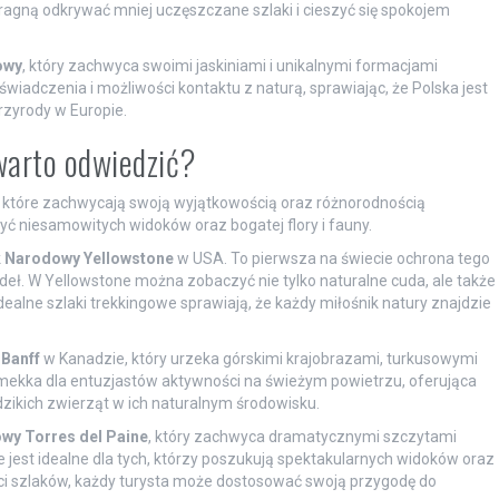
 pragną odkrywać mniej uczęszczane szlaki i cieszyć się spokojem
owy
, który zachwyca swoimi jaskiniami i unikalnymi formacjami
wiadczenia i możliwości kontaktu z naturą, sprawiając, że Polska jest
rzyrody w Europie.
warto odwiedzić?
, które zachwycają swoją wyjątkowością oraz różnorodnością
yć niesamowitych widoków oraz bogatej flory i fauny.
 Narodowy Yellowstone
w USA. To pierwsza na świecie ochrona tego
deł. W Yellowstone można zobaczyć nie tylko naturalne cuda, ale także
 Idealne szlaki trekkingowe sprawiają, że każdy miłośnik natury znajdzie
Banff
w Kanadzie, który urzeka górskimi krajobrazami, turkusowymi
 mekka dla entuzjastów aktywności na świeżym powietrzu, oferująca
zikich zwierząt w ich naturalnym środowisku.
wy Torres del Paine
, który zachwyca dramatycznymi szczytami
e jest idealne dla tych, którzy poszukują spektakularnych widoków oraz
ci szlaków, każdy turysta może dostosować swoją przygodę do