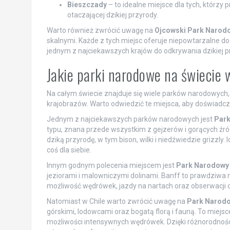
Bieszczady
– to idealne miejsce dla tych, którzy
otaczającej dzikiej przyrody.
Warto również zwrócić uwagę na
Ojcowski Park Narod
skalnymi. Każde z tych miejsc oferuje niepowtarzalne doś
jednym z najciekawszych krajów do odkrywania dzikiej p
Jakie parki narodowe na świecie 
Na całym świecie znajduje się wiele parków narodowych
krajobrazów. Warto odwiedzić te miejsca, aby doświadcz
Jednym z najciekawszych parków narodowych jest
Park
typu, znana przede wszystkim z gejzerów i gorących źró
dziką przyrodę, w tym bison, wilki i niedźwiedzie grizzly.
coś dla siebie.
Innym godnym polecenia miejscem jest
Park Narodowy 
jeziorami i malowniczymi dolinami. Banff to prawdziwa
możliwość wędrówek, jazdy na nartach oraz obserwacji d
Natomiast w Chile warto zwrócić uwagę na
Park Narodo
górskimi, lodowcami oraz bogatą florą i fauną. To miejsc
możliwości intensywnych wędrówek. Dzięki różnorodnoś