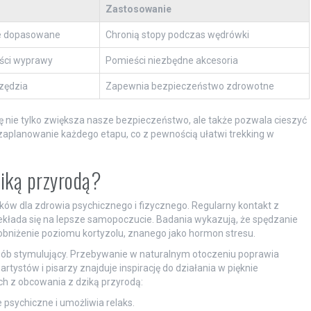
Zastosowanie
e dopasowane
Chronią stopy podczas wędrówki
ści wyprawy
Pomieści niezbędne akcesoria
rzędzia
Zapewnia bezpieczeństwo zdrowotne
nie tylko zwiększa nasze bezpieczeństwo, ale także pozwala cieszyć
 zaplanowanie każdego etapu, co z pewnością ułatwi trekking w
ziką przyrodą?
ów dla zdrowia psychicznego i fizycznego. Regularny kontakt z
ekłada się na lepsze samopoczucie. Badania wykazują, że spędzanie
a obniżenie poziomu kortyzolu, znanego jako hormon stresu.
sób stymulujący. Przebywanie w naturalnym otoczeniu poprawia
tystów i pisarzy znajduje inspirację do działania w pięknie
ych z obcowania z dziką przyrodą:
 psychiczne i umożliwia relaks.