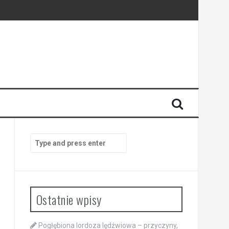
Search
for:
Ostatnie wpisy
Pogłębiona lordoza lędźwiowa – przyczyny,