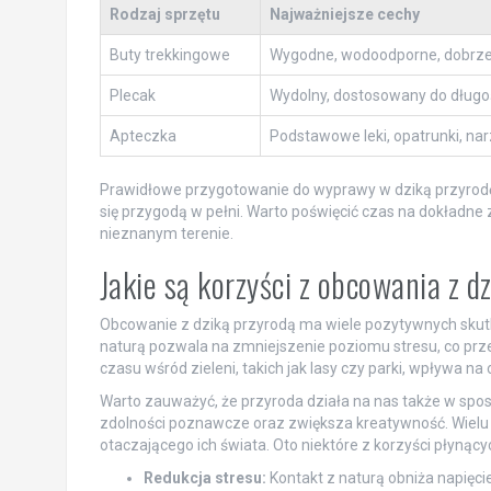
Rodzaj sprzętu
Najważniejsze cechy
Buty trekkingowe
Wygodne, wodoodporne, dobrz
Plecak
Wydolny, dostosowany do długo
Apteczka
Podstawowe leki, opatrunki, na
Prawidłowe przygotowanie do wyprawy w dziką przyrodę 
się przygodą w pełni. Warto poświęcić czas na dokładne
nieznanym terenie.
Jakie są korzyści z obcowania z d
Obcowanie z dziką przyrodą ma wiele pozytywnych skutk
naturą pozwala na zmniejszenie poziomu stresu, co prz
czasu wśród zieleni, takich jak lasy czy parki, wpływa n
Warto zauważyć, że przyroda działa na nas także w spo
zdolności poznawcze oraz zwiększa kreatywność. Wielu ar
otaczającego ich świata. Oto niektóre z korzyści płynąc
Redukcja stresu:
Kontakt z naturą obniża napięcie