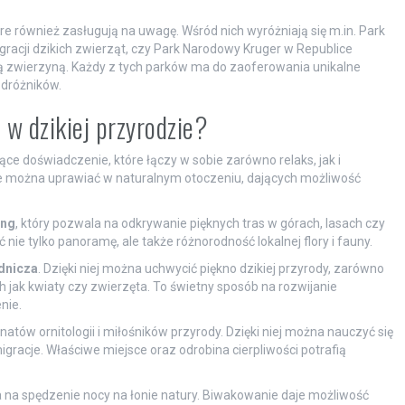
 również zasługują na uwagę. Wśród nich wyróżniają się m.in. Park
racji dzikich zwierząt, czy Park Narodowy Kruger w Republice
ziką zwierzyną. Każdy z tych parków ma do zaoferowania unikalne
dróżników.
w dzikiej przyrodzie?
ce doświadczenie, które łączy w sobie zarówno relaks, jak i
óre można uprawiać w naturalnym otoczeniu, dających możliwość
.
ing
, który pozwala na odkrywanie pięknych tras w górach, lasach czy
ie tylko panoramę, ale także różnorodność lokalnej flory i fauny.
odnicza
. Dzięki niej można uchwycić piękno dzikiej przyrody, zarówno
ch jak kwiaty czy zwierzęta. To świetny sposób na rozwijanie
nie.
atów ornitologii i miłośników przyrody. Dzięki niej można nauczyć się
racje. Właściwe miejsce oraz odrobina cierpliwości potrafią
a na spędzenie nocy na łonie natury. Biwakowanie daje możliwość