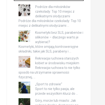
Podróże dla miłośników
czekolady: Top 10 miejsc z
delikatnymi słodyczami
Podróże dla miłośników czekolady: Top 10
miejsc z delikatnymi słodyczami …
Kosmetyki bez SLS, parabenów i
silikonów – dlaczego warto je
wybierać?
Kosmetyki, które omijają kontrowersyjne
składniki, takie jak SLS, parabeny i …
Rekreacja ruchowa starszych
kobiet w środowisku miejskim
Rekreacja ruchowa to nie tylko
sposób na utrzymanie sprawności
fizycznej, …
„Sport to zdrowie“
Sport to nie tylko pasja, ale
przede wszystkim klucz do …
Góry, morze lub miasto: Jak