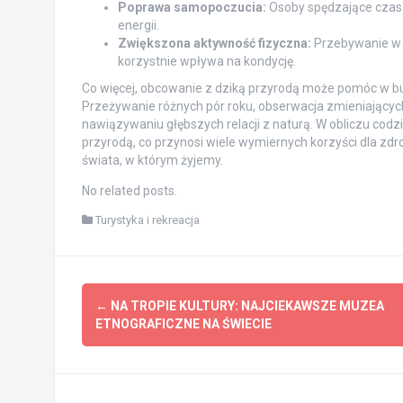
Poprawa samopoczucia:
Osoby spędzające czas n
energii.
Zwiększona aktywność fizyczna:
Przebywanie w n
korzystnie wpływa na kondycję.
Co więcej, obcowanie z dziką przyrodą może pomóc w bu
Przeżywanie różnych pór roku, obserwacja zmieniających s
nawiązywaniu głębszych relacji z naturą. W obliczu codz
przyrodą, co przynosi wiele wymiernych korzyści dla zd
świata, w którym żyjemy.
No related posts.
Turystyka i rekreacja
Post
←
NA TROPIE KULTURY: NAJCIEKAWSZE MUZEA
navigation
ETNOGRAFICZNE NA ŚWIECIE