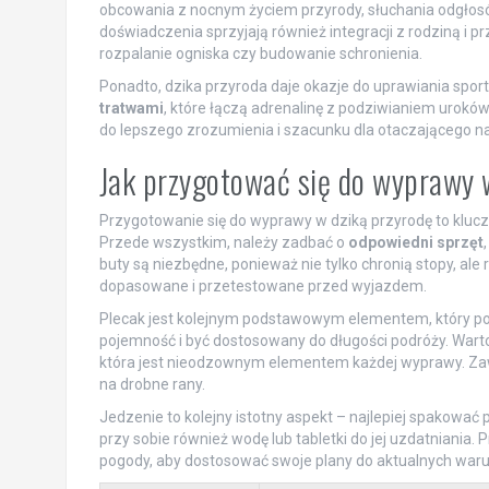
obcowania z nocnym życiem przyrody, słuchania odgłosów
doświadczenia sprzyjają również integracji z rodziną i pr
rozpalanie ogniska czy budowanie schronienia.
Ponadto, dzika przyroda daje okazje do uprawiania spor
tratwami
, które łączą adrenalinę z podziwianiem uroków
do lepszego zrozumienia i szacunku dla otaczającego na
Jak przygotować się do wyprawy 
Przygotowanie się do wyprawy w dziką przyrodę to kluc
Przede wszystkim, należy zadbać o
odpowiedni sprzęt
buty są niezbędne, ponieważ nie tylko chronią stopy, al
dopasowane i przetestowane przed wyjazdem.
Plecak jest kolejnym podstawowym elementem, który po
pojemność i być dostosowany do długości podróży. Warto
która jest nieodzownym elementem każdej wyprawy. Za
na drobne rany.
Jedzenie to kolejny istotny aspekt – najlepiej spakować p
przy sobie również wodę lub tabletki do jej uzdatniani
pogody, aby dostosować swoje plany do aktualnych wa