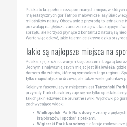
Polska to kraj pełen niezapomnianych miejsc, w których
majestatycznych gór Tatr po malownicze lasy Białowieży
miłośników natury. Obcowanie z przyrodą to jednak nie t
pozwalają na głębsze zanurzenie się w otaczającym św
sprzętu, ale korzyści płynące z kontaktu z naturą są nie
Warto więc odkryć, jakie tajemnice skrywa dzika przyroda 
Jakie są najlepsze miejsca na spo
Polska, z jej zróżnicowanym krajobrazem i bogatą bioróż
Jednym z najważniejszych miejsc jest
Białowieża
, gdzie
domem dla żubrów, które są symbolem tego regionu. Sp
tylko majestatyczne drzewa, ale także wiele gatunków pt
Kolejnym fascynującym miejscem jest
Tatrzański Park
przyrody. Park charakteryzuje się nie tylko spektakular
takich jak niedźwiedzie brunatne i wilki. Wędrówki po gór
zachwycające widoki.
Wielkopolski Park Narodowy
– znany z pięknych 
krajobrazów i spotkań z ptakami.
Wigierski Park Narodowy
– oferuje malownicze je