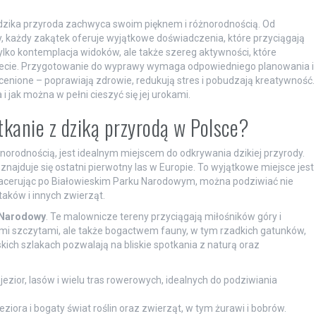
 dzika przyroda zachwyca swoim pięknem i różnorodnością. Od
, każdy zakątek oferuje wyjątkowe doświadczenia, które przyciągają
ylko kontemplacja widoków, ale także szereg aktywności, które
iecie. Przygotowanie do wyprawy wymaga odpowiedniego planowania i
ocenione – poprawiają zdrowie, redukują stres i pobudzają kreatywność.
i jak można w pełni cieszyć się jej urokami.
tkanie z dziką przyrodą w Polsce?
norodnością, jest idealnym miejscem do odkrywania dzikiej przyrody.
 znajduje się ostatni pierwotny las w Europie. To wyjątkowe miejsce jest
acerując po Białowieskim Parku Narodowym, można podziwiać nie
aków i innych zwierząt.
 Narodowy
. Te malownicze tereny przyciągają miłośników góry i
nymi szczytami, ale także bogactwem fauny, w tym rzadkich gatunków,
skich szlakach pozwalają na bliskie spotkania z naturą oraz
jezior, lasów i wielu tras rowerowych, idealnych do podziwiania
ziora i bogaty świat roślin oraz zwierząt, w tym żurawi i bobrów.