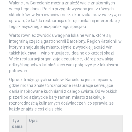
Walencji, w Barcelonie można znaleźć wiele znakomitych
wersji tego dania. Paella przygotowywana jest z różnych
składników, w tym owoców morza, kurczaka oraz warzyw, co
sprawia, że każda restauracja oferuje unikalną interpretację
tego klasycznego hiszpańskiego specjału.
Warto również zwrócić uwagę na lokalne wina, które są
integralną częścią gastronomii Barcelony. Region Katalonii, w
którym znajduje się miasto, słynie z wysokiej jakości win,
takich jak
cava
– wino musujące, idealne do każdej okazji.
Wiele restauracji organizuje degustacje, które pozwalają
odkryć bogactwo katalońskich win i połączyć je z lokalnymi
potrawami.
Oprócz tradycyjnych smaków, Barcelona jest miejscem,
gdzie można znaleźć różnorodne restauracje serwujące
dania inspirowane kuchniami z całego świata. Od włoskich
pizzerii po azjatyckie bary ramen, miasto zaskakuje
różnorodnością kulinarnych doświadczeń, co sprawia, że
każdy znajdzie coś dla siebie.
Typ
Opis
dania