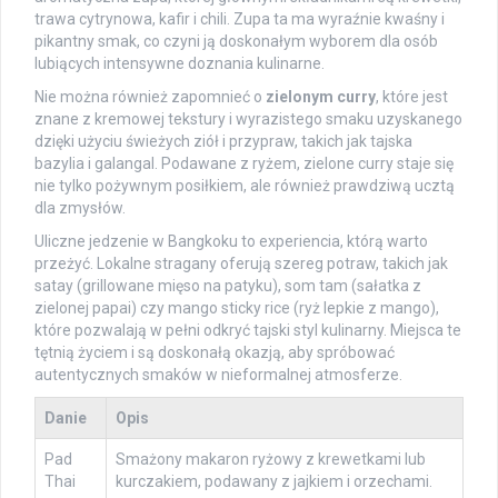
trawa cytrynowa, kafir i chili. Zupa ta ma wyraźnie kwaśny i
pikantny smak, co czyni ją doskonałym wyborem dla osób
lubiących intensywne doznania kulinarne.
Nie można również zapomnieć o
zielonym curry
, które jest
znane z kremowej tekstury i wyrazistego smaku uzyskanego
dzięki użyciu świeżych ziół i przypraw, takich jak tajska
bazylia i galangal. Podawane z ryżem, zielone curry staje się
nie tylko pożywnym posiłkiem, ale również prawdziwą ucztą
dla zmysłów.
Uliczne jedzenie w Bangkoku to experiencia, którą warto
przeżyć. Lokalne stragany oferują szereg potraw, takich jak
satay (grillowane mięso na patyku), som tam (sałatka z
zielonej papai) czy mango sticky rice (ryż lepkie z mango),
które pozwalają w pełni odkryć tajski styl kulinarny. Miejsca te
tętnią życiem i są doskonałą okazją, aby spróbować
autentycznych smaków w nieformalnej atmosferze.
Danie
Opis
Pad
Smażony makaron ryżowy z krewetkami lub
Thai
kurczakiem, podawany z jajkiem i orzechami.