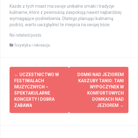
Każde z tych miast ma swoje unikalne smaki i tradycje
kulinarne, które z pewnością zaspokoją nawet najbardziej
wymagające podniebienia. Dlatego planując kulinarną
podróż, warto uwzględnić te miejsca na swojej liście.
No related posts.
Turystyka i rekreacja
Post
←
UCZESTNICTWO W
DOMKI NAD JEZIOREM
navigation
FESTIWALACH
KASZUBY TANIO: TANI
MUZYCZNYCH –
WYPOCZYNEK W
SPEKTAKULARNE
KOMFORTOWYCH
KONCERTY I DOBRA
DOMKACH NAD
ZABAWA
JEZIOREM
→