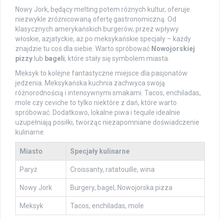
Nowy Jork, będący melting potem różnych kultur, oferuje
niezwykle zróżnicowaną ofertę gastronomiczną. Od
klasycznych amerykańskich burgerów, przez wpływy
włoskie, azjatyckie, aż po meksykańskie specjały – każdy
znajdzie tu coś dla siebie. Warto spróbować
Nowojorskiej
pizzy
lub
bageli
, które stały się symbolem miasta.
Meksyk to kolejne fantastyczne miejsce dla pasjonatów
jedzenia. Meksykańska kuchnia zachwyca swoją
różnorodnością i intensywnymi smakami. Tacos, enchiladas,
mole czy ceviche to tylko niektóre z dań, które warto
spróbować. Dodatkowo, lokalne piwa i tequile idealnie
uzupełniają posiłki, tworząc niezapomniane doświadczenie
kulinarne.
Miasto
Specjały kulinarne
Paryż
Croissanty, ratatouille, wina
Nowy Jork
Burgery, bagel, Nowojorska pizza
Meksyk
Tacos, enchiladas, mole