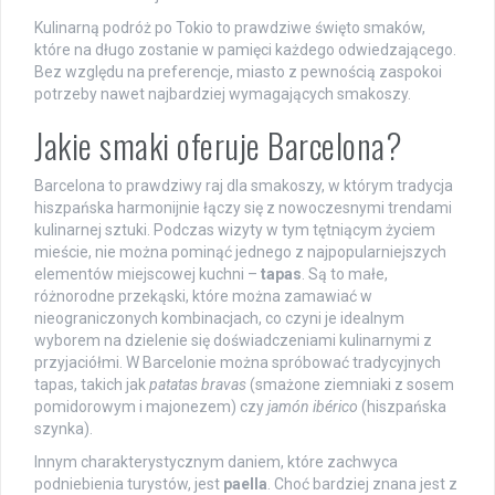
Kulinarną podróż po Tokio to prawdziwe święto smaków,
które na długo zostanie w pamięci każdego odwiedzającego.
Bez względu na preferencje, miasto z pewnością zaspokoi
potrzeby nawet najbardziej wymagających smakoszy.
Jakie smaki oferuje Barcelona?
Barcelona to prawdziwy raj dla smakoszy, w którym tradycja
hiszpańska harmonijnie łączy się z nowoczesnymi trendami
kulinarnej sztuki. Podczas wizyty w tym tętniącym życiem
mieście, nie można pominąć jednego z najpopularniejszych
elementów miejscowej kuchni –
tapas
. Są to małe,
różnorodne przekąski, które można zamawiać w
nieograniczonych kombinacjach, co czyni je idealnym
wyborem na dzielenie się doświadczeniami kulinarnymi z
przyjaciółmi. W Barcelonie można spróbować tradycyjnych
tapas, takich jak
patatas bravas
(smażone ziemniaki z sosem
pomidorowym i majonezem) czy
jamón ibérico
(hiszpańska
szynka).
Innym charakterystycznym daniem, które zachwyca
podniebienia turystów, jest
paella
. Choć bardziej znana jest z