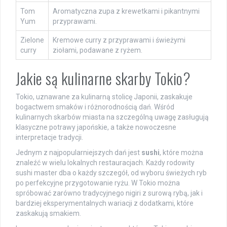
Tom
Aromatyczna zupa z krewetkami i pikantnymi
Yum
przyprawami.
Zielone
Kremowe curry z przyprawami i świeżymi
curry
ziołami, podawane z ryżem.
Jakie są kulinarne skarby Tokio?
Tokio, uznawane za kulinarną stolicę Japonii, zaskakuje
bogactwem smaków i różnorodnością dań. Wśród
kulinarnych skarbów miasta na szczególną uwagę zasługują
klasyczne potrawy japońskie, a także nowoczesne
interpretacje tradycji.
Jednym z najpopularniejszych dań jest
sushi
, które można
znaleźć w wielu lokalnych restauracjach. Każdy rodowity
sushi master dba o każdy szczegół, od wyboru świeżych ryb
po perfekcyjne przygotowanie ryżu. W Tokio można
spróbować zarówno tradycyjnego nigiri z surową rybą, jak i
bardziej eksperymentalnych wariacji z dodatkami, które
zaskakują smakiem.