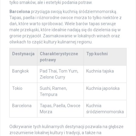
tylko smaków, ale i estetyki podania potraw.
Barcelona
przyciąga swoją kuchnią śródziemnomorską.
Tapas, paella i różnorodne owoce morza to tylko niektóre z
dań, które warto spróbować. Wiele barów tapas serwuje
małe przekąski, które idealnie nadają się do dzielenia się w
gronie przyjaciół. Zasmakowanie w lokalnych winach oraz
oliwkach to część kultury kulinarnej regionu.
Destynacja
Charakterystyczne
Typ kuchni
potrawy
Bangkok
Pad Thai, Tom Yum,
Kuchnia tajska
Zielone Curry
Tokio
Sushi, Ramen,
Kuchnia japońska
Tempura
Barcelona
Tapas, Paella, Owoce
Kuchnia
Morza
śródziemnomorska
Odkrywanie tych kulinarnych destynacji pozwala na głębsze
zrozumienie lokalnej kultury i tradycji, a także na