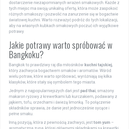
dostarczenie niezapomnianych wrażeń smakowych. Każde z
tych miejsc ma swoją unikalną ofertę, która może zaspokoić
różnych smakoszy i pozwolić na zanurzenie się w bogactwie
światowej kuchni. Warto rozważyć podróż do tych lokalizacji,
aby na własnych kubkach smakowych poczuć ich wyjątkowe
potrawy.
Jakie potrawy warto spróbować w
Bangkoku?
Bangkok to prawdziwy raj dla miłośników
kuchni tajskiej
,
który zachwyca bogactwem smaków i aromatów. Wśród
wielu potraw, które warto spróbować, wyróżniają się kilka
klasyków, które stały się symbolem tego miasta.
Jednym z najpopularniejszych dań jest
pad thai
, smażony
makaron ryżowy z krewetkami lub kurczakiem, podawany z
jajkiem, tofu, orzechami i świeżą limonką. To połączenie
składników sprawia, że danie jest jednocześnie sycące i
pełne smaku.
Inną pozycją, która z pewnością zachwyci, jest
tom yum
–
aromatyczna zupa, której głównymi składnikami są krewetki,