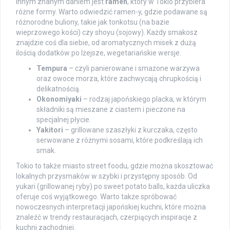
Innym znanym daniem jest
ramen
, który w Tokio przybiera
różne formy. Warto odwiedzić ramen-y, gdzie podawane są
różnorodne buliony, takie jak tonkotsu (na bazie
wieprzowego kości) czy shoyu (sojowy). Każdy smakosz
znajdzie coś dla siebie, od aromatycznych misek z dużą
ilością dodatków po lżejsze, wegetariańskie wersje.
Tempura
– czyli panierowane i smażone warzywa
oraz owoce morza, które zachwycają chrupkością i
delikatnością.
Okonomiyaki
– rodzaj japońskiego placka, w którym
składniki są mieszane z ciastem i pieczone na
specjalnej płycie.
Yakitori
– grillowane szaszłyki z kurczaka, często
serwowane z różnymi sosami, które podkreślają ich
smak.
Tokio to także miasto street foodu, gdzie można skosztować
lokalnych przysmaków w szybki i przystępny sposób. Od
yukari (grillowanej ryby) po sweet potato balls, każda uliczka
oferuje coś wyjątkowego. Warto także spróbować
nowoczesnych interpretacji japońskiej kuchni, które można
znaleźć w trendy restauracjach, czerpiących inspiracje z
kuchni zachodniej.