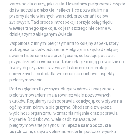
zarówno dla duszy, jak i ciała. Uczestnicy pielgrzymek często
doświadczają
głębokiej refleksji
, co pozwala im na
przemyślenie własnych wartości, przekonań i celów
życiowych. Taki proces introspekcji sprzyja osiągnięciu
wewnętrznego spokoju
, co jest szczególnie cenne w
dzisiejszym zabieganym świecie.
Wspólnota z innymi pielgrzymami to kolejny aspekt, który
wzbogaca to doświadczenie. Pielgrzymi często dzielą się
swoimi historiami oraz przeżyciami, co buduje poczucie
przynależności i
wsparcia
. Takie relacje mogą prowadzić do
trwałych przyjaźni oraz wszechstronnych interakcji
społecznych, co dodatkowo umacnia duchowe aspekty
pielgrzymowania.
Pod względem fizycznym, długie wędrówki związane z
pielgrzymowaniem mają również wiele pozytywnych
skutków. Regularny ruch poprawia
kondycję
, co wpływa na
ogólny stan zdrowia pielgrzyma. Chodzenie zwiększa
wydolność organizmu, wzmacnia mięśnie oraz poprawia
krążenie. Dodatkowo, wiele osób zauważa, że
pielgrzymowanie przynosi im
lepsze samopoczucie
psychiczne
, dzięki uwolnieniu endorfin podczas wysiłku