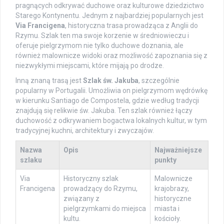
pragnących odkrywać duchowe oraz kulturowe dziedzictwo
Starego Kontynentu. Jednym z najbardziej popularnych jest
Via Francigena
, historyczna trasa prowadząca z Anglii do
Rzymu. Szlak ten ma swoje korzenie w średniowieczu i
oferuje pielgrzymom nie tylko duchowe doznania, ale
również malownicze widoki oraz możliwość zapoznania się z
niezwykłymi miejscami, które mijają po drodze.
Inną znaną trasą jest
Szlak św. Jakuba
, szczególnie
popularny w Portugalii. Umożliwia on pielgrzymom wędrówkę
w kierunku Santiago de Compostela, gdzie według tradycji
znajdują się relikwie św. Jakuba. Ten szlak również łączy
duchowość z odkrywaniem bogactwa lokalnych kultur, w tym
tradycyjnej kuchni, architektury i zwyczajów.
Nazwa
Opis
Najważniejsze
szlaku
punkty
Via
Historyczny szlak
Malownicze
Francigena
prowadzący do Rzymu,
krajobrazy,
związany z
historyczne
pielgrzymkami do miejsca
miasta i
kultu.
kościoły.