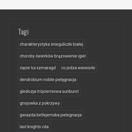
Tagi
charakterystyka śnieguliczki białej
choroby świerków brązowienie igieł
cięcie tui szmaragd
co jedza wiewiorki
dendrobium nobile pielęgnacja
glediczja trójcierniowa sunburst
gnojowka z pokrzywy
gwiazda betlejemska pielegnacja
last knights cda