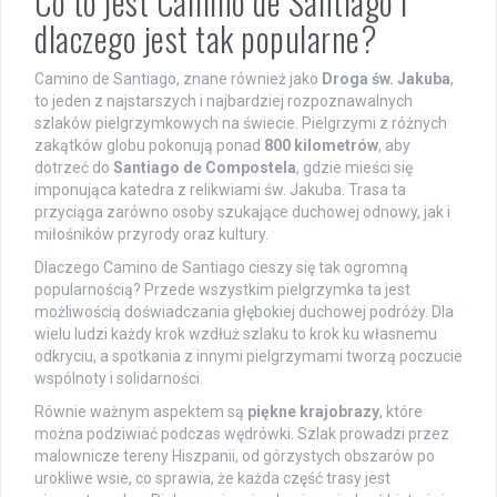
Co to jest Camino de Santiago i
dlaczego jest tak popularne?
Camino de Santiago, znane również jako
Droga św. Jakuba
,
to jeden z najstarszych i najbardziej rozpoznawalnych
szlaków pielgrzymkowych na świecie. Pielgrzymi z różnych
zakątków globu pokonują ponad
800 kilometrów
, aby
dotrzeć do
Santiago de Compostela
, gdzie mieści się
imponująca katedra z relikwiami św. Jakuba. Trasa ta
przyciąga zarówno osoby szukające duchowej odnowy, jak i
miłośników przyrody oraz kultury.
Dlaczego Camino de Santiago cieszy się tak ogromną
popularnością? Przede wszystkim pielgrzymka ta jest
możliwością doświadczania głębokiej duchowej podróży. Dla
wielu ludzi każdy krok wzdłuż szlaku to krok ku własnemu
odkryciu, a spotkania z innymi pielgrzymami tworzą poczucie
wspólnoty i solidarności.
Równie ważnym aspektem są
piękne krajobrazy
, które
można podziwiać podczas wędrówki. Szlak prowadzi przez
malownicze tereny Hiszpanii, od górzystych obszarów po
urokliwe wsie, co sprawia, że każda część trasy jest