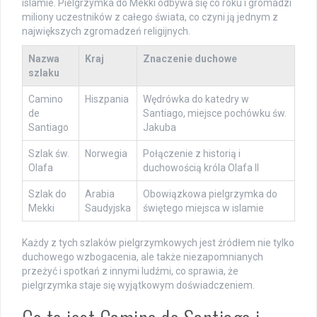
islamie. Pielgrzymka do Mekki odbywa się co roku i gromadzi
miliony uczestników z całego świata, co czyni ją jednym z
największych zgromadzeń religijnych.
Nazwa
Kraj
Znaczenie duchowe
szlaku
Camino
Hiszpania
Wędrówka do katedry w
de
Santiago, miejsce pochówku św.
Santiago
Jakuba
Szlak św.
Norwegia
Połączenie z historią i
Olafa
duchowością króla Olafa II
Szlak do
Arabia
Obowiązkowa pielgrzymka do
Mekki
Saudyjska
świętego miejsca w islamie
Każdy z tych szlaków pielgrzymkowych jest źródłem nie tylko
duchowego wzbogacenia, ale także niezapomnianych
przeżyć i spotkań z innymi ludźmi, co sprawia, że
pielgrzymka staje się wyjątkowym doświadczeniem.