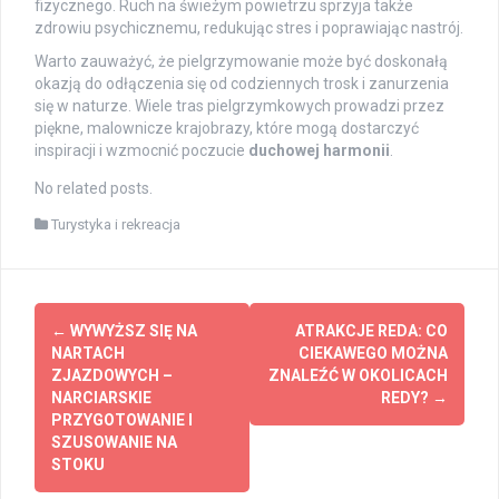
fizycznego. Ruch na świeżym powietrzu sprzyja także
zdrowiu psychicznemu, redukując stres i poprawiając nastrój.
Warto zauważyć, że pielgrzymowanie może być doskonałą
okazją do odłączenia się od codziennych trosk i zanurzenia
się w naturze. Wiele tras pielgrzymkowych prowadzi przez
piękne, malownicze krajobrazy, które mogą dostarczyć
inspiracji i wzmocnić poczucie
duchowej harmonii
.
No related posts.
Turystyka i rekreacja
Post
←
WYWYŻSZ SIĘ NA
ATRAKCJE REDA: CO
navigation
NARTACH
CIEKAWEGO MOŻNA
ZJAZDOWYCH –
ZNALEŹĆ W OKOLICACH
NARCIARSKIE
REDY?
→
PRZYGOTOWANIE I
SZUSOWANIE NA
STOKU