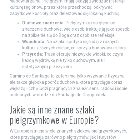
niepowtarzalna. Pielgrzymi mają okazję zwiedzać historię i
kulturę regionów, przez które przechodzą, odkrywać
zabytkowe kościoły oraz delektować się lokalną kuchnią.
Duchowe znaczenie:
Pielgrzymka ma głębokie
znaczenie duchowe, wiele osób traktuje ją jako sposób
na zbliżenie się do Boga oraz osobiste refleksje.
Wspólnota:
Na szlaku spotyka się ludzi z różnych
kultur i z różnych miejsc, co sprzyja budowaniu relacji.
Przyroda:
Trasa oferuje niezwykłe widoki, co czyni
każdą wędrówkę nie tylko duchowym, ale i
estetycznym przeżyciem.
Camino de Santiago to zatem nie tylko wyzwanie fizyczne,
ale także głęboka podróż duchowa, która przyciąga coraz
większą liczbę ludzi pragnących znaleźć sens, radość i sobie
podobnych w drodze do Santiago de Compostela.
Jakie są inne znane szlaki
pielgrzymkowe w Europie?
W Europie istnieje wiele znanych szlaków pielgrzymkowych,
które przyciągają zarówno pielgrzymów, jak i turystów