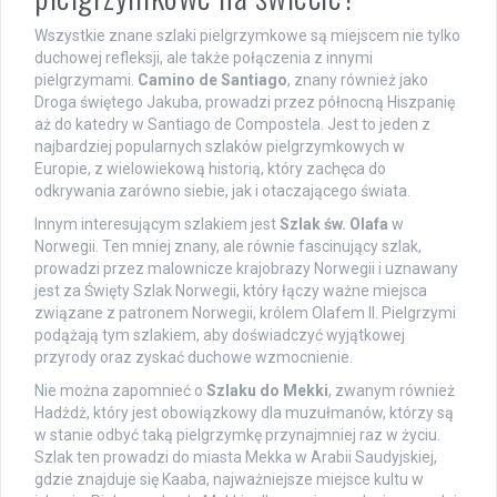
Wszystkie znane szlaki pielgrzymkowe są miejscem nie tylko
duchowej refleksji, ale także połączenia z innymi
pielgrzymami.
Camino de Santiago
, znany również jako
Droga świętego Jakuba, prowadzi przez północną Hiszpanię
aż do katedry w Santiago de Compostela. Jest to jeden z
najbardziej popularnych szlaków pielgrzymkowych w
Europie, z wielowiekową historią, który zachęca do
odkrywania zarówno siebie, jak i otaczającego świata.
Innym interesującym szlakiem jest
Szlak św. Olafa
w
Norwegii. Ten mniej znany, ale równie fascinujący szlak,
prowadzi przez malownicze krajobrazy Norwegii i uznawany
jest za Święty Szlak Norwegii, który łączy ważne miejsca
związane z patronem Norwegii, królem Olafem II. Pielgrzymi
podążają tym szlakiem, aby doświadczyć wyjątkowej
przyrody oraz zyskać duchowe wzmocnienie.
Nie można zapomnieć o
Szlaku do Mekki
, zwanym również
Hadżdż, który jest obowiązkowy dla muzułmanów, którzy są
w stanie odbyć taką pielgrzymkę przynajmniej raz w życiu.
Szlak ten prowadzi do miasta Mekka w Arabii Saudyjskiej,
gdzie znajduje się Kaaba, najważniejsze miejsce kultu w