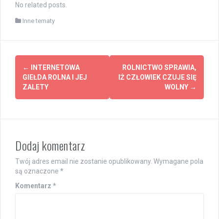
No related posts.
Inne tematy
Post
←
INTERNETOWA
ROLNICTWO SPRAWIA,
navigation
GIEŁDA ROLNA I JEJ
IŻ CZŁOWIEK CZUJE SIĘ
ZALETY
WOLNY
→
Dodaj komentarz
Twój adres email nie zostanie opublikowany.
Wymagane pola
są oznaczone
*
Komentarz
*