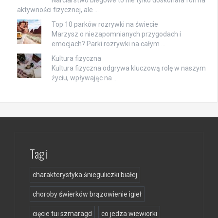
Narciarstwo biegowe to nie tylko doskonała forma
aktywności fizycznej, ale …
Top 10 parków rozrywki na świecie
Marzysz o niezapomnianych przygodach i
emocjach? Parki rozrywki na całym …
Kultura fizyczna
Kultura fizyczna odgrywa kluczową rolę w naszym
życiu, wpływając na …
Tagi
charakterystyka śnieguliczki białej
choroby świerków brązowienie igieł
cięcie tui szmaragd
co jedza wiewiorki