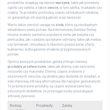
produktów znajdują się świeże
warzywa
, takie jak pomidory,
ogórki czy sałata, a także
owoce
, w tym jabłka, truskawki czy
maliny. Te produkty pochodzą często od lokalnych rolników,
co gwarantuje ich wysoką jakość oraz świeżość.
Warto także zwrócić uwagę na
zioła
, które są niezbędnym
składnikiem wielu potraw. Na Internetowej Giełdzie Rolnej
można znaleźć zarówno popularne zioła, jak bazylia czy
pietruszka, jak i rzadziej spotykane odmiany, takie jak melisa
czy tymianek. Umożliwia to klientom poszerzenie oferty
kulinarnej i wzbogacenie smaków przygotowywanych
potraw.
Oprócz świeżych produktów, giełda oferuje również
produkty przetworzone
, takie jak dżemy, soki owocowe,
mrożonki czy marynaty. Dżemy, często zrobione z
sezonowych owoców, są idealne jako dodatek do śniadań, a
soki stanowią zdrową alternatywę dla napojów gazowanych.
Te przetworzone produkty są często wytwarzane bez
sztucznych dodatków, co przyciąga osoby poszukujące
zdrowej żywności.
Rodzaj
Przykłady
Zalety