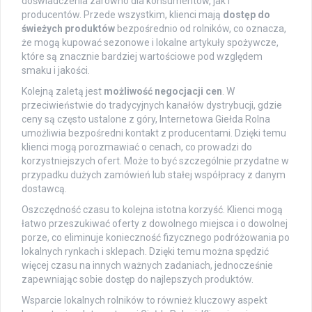
doświadczenia zarówno dla konsumentów, jak i
producentów. Przede wszystkim, klienci mają
dostęp do
świeżych produktów
bezpośrednio od rolników, co oznacza,
że mogą kupować sezonowe i lokalne artykuły spożywcze,
które są znacznie bardziej wartościowe pod względem
smaku i jakości.
Kolejną zaletą jest
możliwość negocjacji cen
. W
przeciwieństwie do tradycyjnych kanałów dystrybucji, gdzie
ceny są często ustalone z góry, Internetowa Giełda Rolna
umożliwia bezpośredni kontakt z producentami. Dzięki temu
klienci mogą porozmawiać o cenach, co prowadzi do
korzystniejszych ofert. Może to być szczególnie przydatne w
przypadku dużych zamówień lub stałej współpracy z danym
dostawcą.
Oszczędność czasu to kolejna istotna korzyść. Klienci mogą
łatwo przeszukiwać oferty z dowolnego miejsca i o dowolnej
porze, co eliminuje konieczność fizycznego podróżowania po
lokalnych rynkach i sklepach. Dzięki temu można spędzić
więcej czasu na innych ważnych zadaniach, jednocześnie
zapewniając sobie dostęp do najlepszych produktów.
Wsparcie lokalnych rolników to również kluczowy aspekt