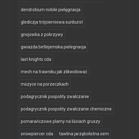
dendrobium nobile pielęgnacja
glediczja trójcierniowa sunburst
gnojowka z pokrzywy
gwiazda betlejemska pielegnacja
last knights cda
mech na trawniku jak zlikwidować
mszyce na porzeczkach
podagrycznik pospolity zwalczanie
podagrycznik pospolity zwalczanie chemiczne
pomarańczowe plamy na liściach gruszy
snowpiercer cda
tawlina jarzębolistna sem