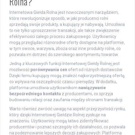
Rolna?
Internetowa Giełda Rolna jest nowoczesnym narzędziem,
które rewolucjonizuje sposób, w jaki producenci rolni
sprzedają swoje produkty, a kupujący je nabywają. Umożliwia
to nie tylko uproszczenie transakcji, ale także zwiększenie
efektywności całego procesu zakupowego. Użytkownicy
mogą przeglądać różnorodne oferty dostępne na platformie,
w tym owoce, warzywa, zboża oraz inne produkty rolne, co
pozwala im dotrzeć do szerokiego asortymentu towarów.
Jedną z kluczowych funkcji Internetowej Giełdy Rolnej jest
możliwość
porównywania cen
ofert od różnych dostawców.
Dzięki temu kupujący mogą znaleźć najkorzystniejszą ofertę,
co wpływa na oszczędność czasu i pieniędzy. W dodatku,
platforma umożliwia użytkownikom
nawiązywanie
bezpośredniego kontaktu
z producentami, co sprzyja
budowaniu relacji oraz zaufania między stronami transakcji.
Warto również zwrócić uwagę na aspekt przejrzystości rynku,
który dzięki Internetowej Giełdzie Rolnej zyskuje na
znaczeniu. Użytkownicy mogą łatwo zidentyfikować
producentów i poznać szczegóły ich działalności, co pozwala
na podejmowanie lepszych decyzji zakupowych. Platforma