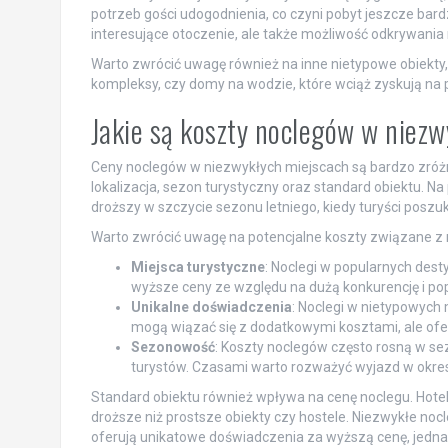
potrzeb gości udogodnienia, co czyni pobyt jeszcze bard
interesujące otoczenie, ale także możliwość odkrywania
Warto zwrócić uwagę również na inne nietypowe obiekt
kompleksy, czy domy na wodzie, które wciąż zyskują na 
Jakie są koszty noclegów w niez
Ceny noclegów w niezwykłych miejscach są bardzo zróżn
lokalizacja, sezon turystyczny oraz standard obiektu. 
droższy w szczycie sezonu letniego, kiedy turyści poszu
Warto zwrócić uwagę na potencjalne koszty związane z r
Miejsca turystyczne
: Noclegi w popularnych dest
wyższe ceny ze względu na dużą konkurencję i pop
Unikalne doświadczenia
: Noclegi w nietypowych 
mogą wiązać się z dodatkowymi kosztami, ale ofe
Sezonowość
: Koszty noclegów często rosną w se
turystów. Czasami warto rozważyć wyjazd w okres
Standard obiektu również wpływa na cenę noclegu. Hote
droższe niż prostsze obiekty czy hostele. Niezwykłe nocl
oferują unikatowe doświadczenia za wyższą cenę, jed