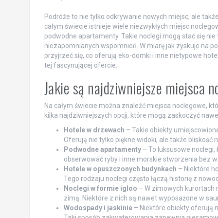
Podróże to nie tylko odkrywanie nowych miejsc, ale tak
całym świecie istnieje wiele niezwykłych miejsc noclego
podwodne apartamenty. Takie noclegi mogą stać się nie
niezapomnianych wspomnień. W miarę jak zyskuje na pop
przyjrzeć się, co oferują eko-domki i inne nietypowe hote
tej fascynującej ofercie.
Jakie są najdziwniejsze miejsca 
Na całym świecie można znaleźć miejsca noclegowe, które
kilka najdziwniejszych opcji, które mogą zaskoczyć nawe
Hotele w drzewach
– Takie obiekty umiejscowione
Oferują nie tylko piękne widoki, ale także bliskoś
Podwodne apartamenty
– To luksusowe noclegi,
obserwować ryby i inne morskie stworzenia bez w
Hotele w opuszczonych budynkach
– Niektóre ho
Tego rodzaju noclegi często łączą historię z now
Noclegi w formie igloo
– W zimowych kurortach m
zimą. Niektóre z nich są nawet wyposażone w sauny
Wodospady i jaskinie
– Niektóre obiekty oferują 
Taki sposób zakwaterowania zapewnia niesamowite