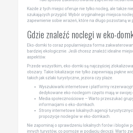
Każde z tych miejsc oferuje nie tylko nocleg, ale także
szukających przygód. Wybór oryginalnego miejsca noc
zapewnienie sobie wrażeń, które na długo pozostaną w 
Gdzie znaleźć noclegi w eko-dom
Eko-domki to coraz popularniejsza forma zakwaterowani
bardziej ekologicznie. Jeśli chcesz znaleźć idealne mi
aspektów.
Przede wszystkim, eko-domki są najczęściej zlokalizow
obszary. Takie lokalizacje nie tylko zapewniają piękne wi
takich jak szlaki turystyczne, jeziora czy plaże.
Wyszukiwarki internetowe i platformy rezerwacyjne
dedykowane eko-noclegom często mają w swojej o
Media społecznościowe – Warto przeszukać grupy
informacjami o eko-domkach.
Strony internetowe lokalnych agencji turystycznych
propozycje noclegów w eko-domkach.
Nie zapominaj o sprawdzeniu lokalnych forów i blogów 
innych turystów, co pomoże w podjęciu decyzji. Warto zw