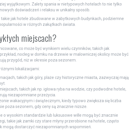
ziej wyjątkowym. Zalety spania w nietypowych hotelach to nie tylko
 nowych doświadczeń i relaksu w unikalny sposób.
y, takie jak hotele zbudowane w zabytkowych budynkach, podziemne
popularności w różnych zakątkach świata.
wykłych miejscach?
icowane, co może być wynikiem wielu czynników, takich jak
Na przykład, nocleg w domku na drzewie w malowniczej okolicy może być
kują przygód, niż w okresie poza sezonem.
óżnymi lokalizacjami:
ynacjach, takich jak góry, plaże czy historyczne miasta, zazwyczaj mają
yt.
miejscach, takich jak np. igło­wa ryba na wodzie, czy podwodne hotele,
rują niezapomniane przeżycia.
zonie wakacyjnym i świątecznym, kiedy typowo zwiększa się liczba
ie poza sezonem, gdy ceny są znacznie niższe.
le o wysokim standardzie lub luksusowe wille mogą być znacznie
egi, takie jak zamki czy stare młyny przerobione na hotele, często
nak mogą dostarczyć niezapomnianych wspomnień.