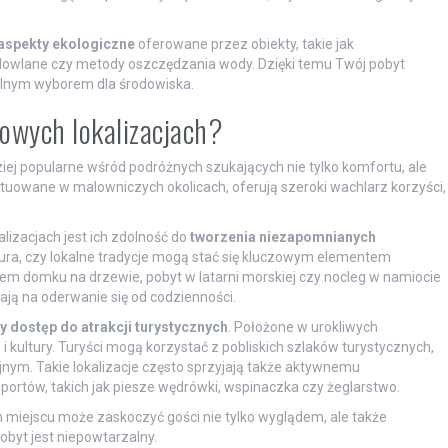
aspekty ekologiczne
oferowane przez obiekty, takie jak
budowlane czy metody oszczędzania wody. Dzięki temu Twój pobyt
ialnym wyborem dla środowiska.
powych lokalizacjach?
ziej popularne wśród podróżnych szukających nie tylko komfortu, ale
ytuowane w malowniczych okolicach, oferują szeroki wachlarz korzyści,
lizacjach jest ich zdolność do
tworzenia niezapomnianych
tura, czy lokalne tradycje mogą stać się kluczowym elementem
em domku na drzewie, pobyt w latarni morskiej czy nocleg w namiocie
ają na oderwanie się od codzienności.
y dostęp do atrakcji turystycznych
. Położone w urokliwych
 i kultury. Turyści mogą korzystać z pobliskich szlaków turystycznych,
cyjnym. Takie lokalizacje często sprzyjają także aktywnemu
ortów, takich jak piesze wędrówki, wspinaczka czy żeglarstwo.
miejscu może zaskoczyć gości nie tylko wyglądem, ale także
obyt jest niepowtarzalny.