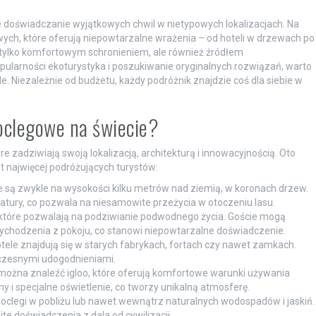
że doświadczanie wyjątkowych chwil w nietypowych lokalizacjach. Na
wych, które oferują niepowtarzalne wrażenia – od hoteli w drzewach po
 tylko komfortowym schronieniem, ale również źródłem
ularności ekoturystyka i poszukiwanie oryginalnych rozwiązań, warto
le. Niezależnie od budżetu, każdy podróżnik znajdzie coś dla siebie w
noclegowe na świecie?
 zadziwiają swoją lokalizacją, architekturą i innowacyjnością. Oto
t najwięcej podróżujących turystów:
 są zwykle na wysokości kilku metrów nad ziemią, w koronach drzew.
ć natury, co pozwala na niesamowite przeżycia w otoczeniu lasu.
 które pozwalają na podziwianie podwodnego życia. Goście mogą
ychodzenia z pokoju, co stanowi niepowtarzalne doświadczenie.
tele znajdują się w starych fabrykach, fortach czy nawet zamkach.
oczesnymi udogodnieniami.
ożna znaleźć igloo, które oferują komfortowe warunki używania
 i specjalne oświetlenie, co tworzy unikalną atmosferę.
noclegi w pobliżu lub nawet wewnątrz naturalnych wodospadów i jaskiń.
 doświadczenia z dala od cywilizacji.