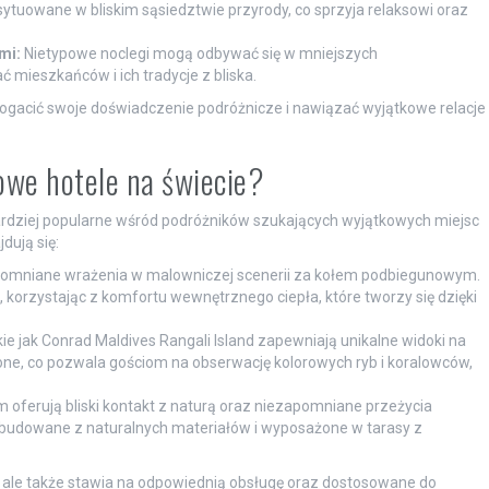
sytuowane w bliskim sąsiedztwie przyrody, co sprzyja relaksowi oraz
mi:
Nietypowe noclegi mogą odbywać się w mniejszych
 mieszkańców i ich tradycje z bliska.
bogacić swoje doświadczenie podróżnicze i nawiązać wyjątkowe relacje
powe hotele na świecie?
ardziej popularne wśród podróżników szukających wyjątkowych miejsc
dują się:
pomniane wrażenia w malowniczej scenerii za kołem podbiegunowym.
korzystając z komfortu wewnętrznego ciepła, które tworzy się dzięki
ie jak Conrad Maldives Rangali Island zapewniają unikalne widoki na
one, co pozwala gościom na obserwację kolorowych ryb i koralowców,
oferują bliski kontakt z naturą oraz niezapomniane przeżycia
 zbudowane z naturalnych materiałów i wyposażone w tarasy z
ią, ale także stawia na odpowiednią obsługę oraz dostosowane do