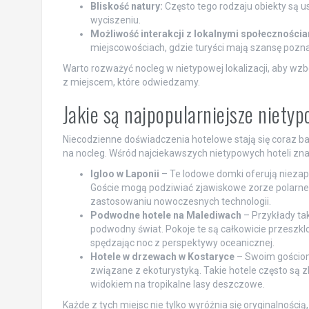
Bliskość natury:
Często tego rodzaju obiekty są u
wyciszeniu.
Możliwość interakcji z lokalnymi społecznościa
miejscowościach, gdzie turyści mają szansę poznać
Warto rozważyć nocleg w nietypowej lokalizacji, aby wz
z miejscem, które odwiedzamy.
Jakie są najpopularniejsze niety
Niecodzienne doświadczenia hotelowe stają się coraz b
na nocleg. Wśród najciekawszych nietypowych hoteli znaj
Igloo w Laponii
– Te lodowe domki oferują nieza
Goście mogą podziwiać zjawiskowe zorze polarne, 
zastosowaniu nowoczesnych technologii.
Podwodne hotele na Malediwach
– Przykłady tak
podwodny świat. Pokoje te są całkowicie przeszkl
spędzając noc z perspektywy oceanicznej.
Hotele w drzewach w Kostaryce
– Swoim gościom 
związane z ekoturystyką. Takie hotele często są
widokiem na tropikalne lasy deszczowe.
Każde z tych miejsc nie tylko wyróżnia się oryginalnośc