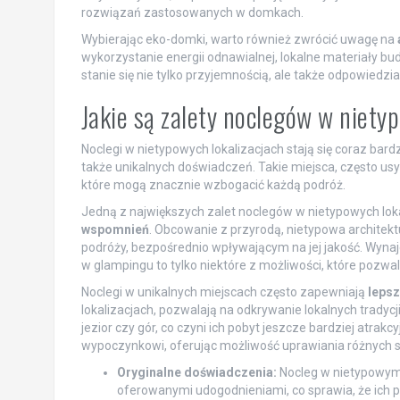
rozwiązań zastosowanych w domkach.
Wybierając eko-domki, warto również zwrócić uwagę na
wykorzystanie energii odnawialnej, lokalne materiały 
stanie się nie tylko przyjemnością, ale także odpowiedz
Jakie są zalety noclegów w niety
Noclegi w nietypowych lokalizacjach stają się coraz bard
także unikalnych doświadczeń. Takie miejsca, często us
które mogą znacznie wzbogacić każdą podróż.
Jedną z największych zalet noclegów w nietypowych loka
wspomnień
. Obcowanie z przyrodą, nietypowa architek
podróży, bezpośrednio wpływającym na jej jakość. Wynaj
w glampingu to tylko niektóre z możliwości, które pozwal
Noclegi w unikalnych miejscach często zapewniają
lepsz
lokalizacjach, pozwalają na odkrywanie lokalnych tradycji
jezior czy gór, co czyni ich pobyt jeszcze bardziej atrak
wypoczynkowi, oferując możliwość uprawiania różnych sp
Oryginalne doświadczenia:
Nocleg w nietypowym 
oferowanymi udogodnieniami, co sprawia, że ich p