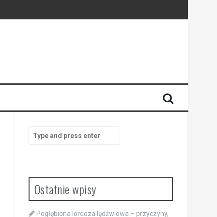
Search
for:
Ostatnie wpisy
Pogłębiona lordoza lędźwiowa – przyczyny,