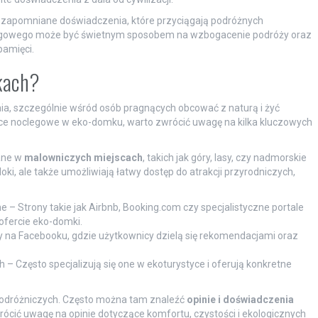
 niezapomniane doświadczenia, które przyciągają podróżnych
legowego może być świetnym sposobem na wzbogacenie podróży oraz
pamięci.
kach?
a, szczególnie wśród osób pragnących obcować z naturą i żyć
ejsce noclegowe w eko-domku, warto zwrócić uwagę na kilka kluczowych
ane w
malowniczych miejscach
, takich jak góry, lasy, czy nadmorskie
doki, ale także umożliwiają łatwy dostęp do atrakcji przyrodniczych,
 – Strony takie jak Airbnb, Booking.com czy specjalistyczne portale
fercie eko-domki.
 na Facebooku, gdzie użytkownicy dzielą się rekomendacjami oraz
 – Często specjalizują się one w ekoturystyce i oferują konkretne
podróżniczych. Często można tam znaleźć
opinie i doświadczenia
rócić uwagę na opinie dotyczące komfortu, czystości i ekologicznych