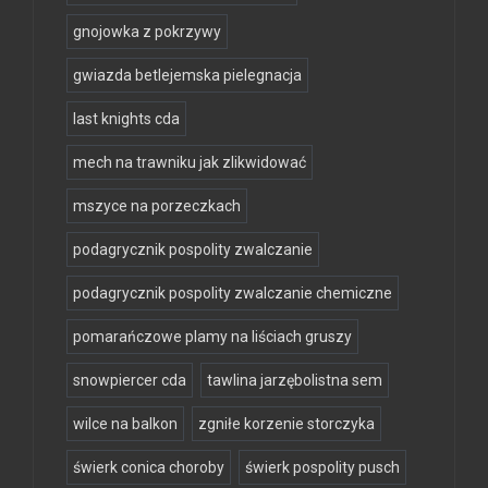
gnojowka z pokrzywy
gwiazda betlejemska pielegnacja
last knights cda
mech na trawniku jak zlikwidować
mszyce na porzeczkach
podagrycznik pospolity zwalczanie
podagrycznik pospolity zwalczanie chemiczne
pomarańczowe plamy na liściach gruszy
snowpiercer cda
tawlina jarzębolistna sem
wilce na balkon
zgniłe korzenie storczyka
świerk conica choroby
świerk pospolity pusch