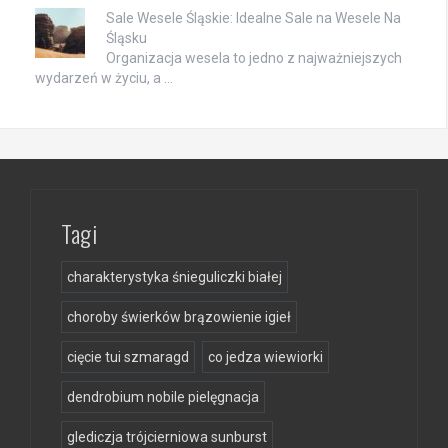
Sale Wesele Śląskie: Idealne Sale na Wesele Na
Śląsku
Organizacja wesela to jedno z najważniejszych
wydarzeń w życiu, a …
Tagi
charakterystyka śnieguliczki białej
choroby świerków brązowienie igieł
cięcie tui szmaragd
co jedza wiewiorki
dendrobium nobile pielęgnacja
glediczja trójcierniowa sunburst