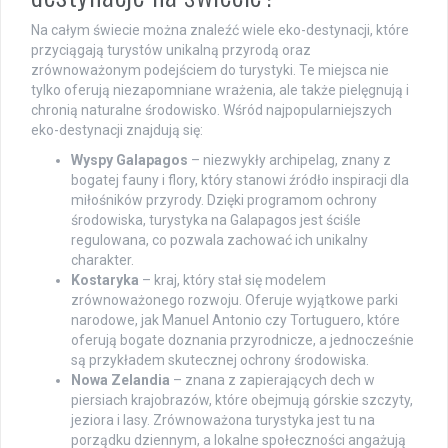
Na całym świecie można znaleźć wiele eko-destynacji, które
przyciągają turystów unikalną przyrodą oraz
zrównoważonym podejściem do turystyki. Te miejsca nie
tylko oferują niezapomniane wrażenia, ale także pielęgnują i
chronią naturalne środowisko. Wśród najpopularniejszych
eko-destynacji znajdują się:
Wyspy Galapagos
– niezwykły archipelag, znany z
bogatej fauny i flory, który stanowi źródło inspiracji dla
miłośników przyrody. Dzięki programom ochrony
środowiska, turystyka na Galapagos jest ściśle
regulowana, co pozwala zachować ich unikalny
charakter.
Kostaryka
– kraj, który stał się modelem
zrównoważonego rozwoju. Oferuje wyjątkowe parki
narodowe, jak Manuel Antonio czy Tortuguero, które
oferują bogate doznania przyrodnicze, a jednocześnie
są przykładem skutecznej ochrony środowiska.
Nowa Zelandia
– znana z zapierających dech w
piersiach krajobrazów, które obejmują górskie szczyty,
jeziora i lasy. Zrównoważona turystyka jest tu na
porządku dziennym, a lokalne społeczności angażują