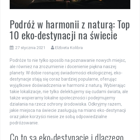
Podróż w harmonii z naturą: Top
10 eko-destynacji na świecie
27 stycznia 2021
Elżbieta Kolibra
Podróże to nie tylko sposób na poznawanie nowych miejsc,
ale również na zrozumienie i docenienie piękna naszej
planety. W dobie rosnącej świadomości ekologicznej, eko-
destynacje stają się coraz bardziej popularne, oferując
wyjątkowe doświadczenia w harmonii z naturą. Wybierając
takie lokalizacje, nie tylko delektujemy się cudami świata, ale
także wspieramy lokalne społeczności i podejmujemy
działania na rzecz ochrony środowiska. Odkryjmy razem,
jakie miejsca na świecie zasługują na miano eko-destynacji
oraz jakie korzyści niesie ze sobą odpowiedzialne
podróżowanie.
Co to są eko-destynacje i dlaczego