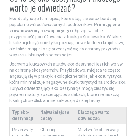
warto je odwiedzać?
Eko-destynacje to miejsca, które stają się coraz bardziej
popularne wśród świadomych podróżników.
Promują one
zrównoważony rozwój turystyki
, łącząc w sobie
przyjemność podróżowania z troską o środowisko. W takiej
lokalizacji turyści nie tylko poznają nowe kultury i krajobrazy,
ale także mają okazję przyczynić się do ochrony przyrody i
wsparcia lokalnych społeczności.
Jednym z kluczowych atutów eko-destynacji jest ich wpływ
na ochronę ekosystemów. Przykładowo, miejsca te często
angażują się w praktyki ekologiczne takie jak
ekoturystyka
,
która minimalizuje negatywne skutki turystyki na środowisko.
Turyści odwiedzający eko-destynacje mogą cieszyć się
pięknem natury, spacerując po szlakach, które nie niszczą
lokalnych siedlisk ani nie zakłócają dzikiej fauny.
Typ eko-
Najważniejsze
Dlaczego warto
destynacji
cechy
odwiedzać
Rezerwaty
Chronią
Możliwość obserwacji
przyrody
endemiczną
dzikich zwierząt w ich