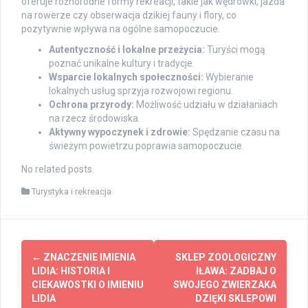
oferuje różnorodne formy rekreacji, takie jak wędrówki, jazda
na rowerze czy obserwacja dzikiej fauny i flory, co
pozytywnie wpływa na ogólne samopoczucie.
Autentyczność i lokalne przeżycia:
Turyści mogą
poznać unikalne kultury i tradycje.
Wsparcie lokalnych społeczności:
Wybieranie
lokalnych usług sprzyja rozwojowi regionu.
Ochrona przyrody:
Możliwość udziału w działaniach
na rzecz środowiska.
Aktywny wypoczynek i zdrowie:
Spędzanie czasu na
świeżym powietrzu poprawia samopoczucie.
No related posts.
Turystyka i rekreacja
Post
←
ZNACZENIE IMIENIA
SKLEP ZOOLOGICZNY
navigation
LIDIA: HISTORIA I
IŁAWA: ZADBAJ O
CIEKAWOSTKI O IMIENIU
SWOJEGO ZWIERZAKA
LIDIA
DZIĘKI SKLEPOWI