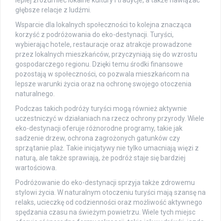
lepiej zrozumieć lokalne kultury i tradycje, a także nawiązać
głębsze relacje z ludźmi.
Wsparcie dla lokalnych społeczności to kolejna znacząca
korzyść z podróżowania do eko-destynacji. Turyści,
wybierając hotele, restauracje oraz atrakcje prowadzone
przez lokalnych mieszkańców, przyczyniają się do wzrostu
gospodarczego regionu. Dzięki temu środki finansowe
pozostają w społeczności, co pozwala mieszkańcom na
lepsze warunki życia oraz na ochronę swojego otoczenia
naturalnego.
Podczas takich podróży turyści mogą również aktywnie
uczestniczyć w działaniach na rzecz ochrony przyrody. Wiele
eko-destynacji oferuje różnorodne programy, takie jak
sadzenie drzew, ochrona zagrożonych gatunków czy
sprzątanie plaż. Takie inicjatywy nie tylko umacniają więzi z
naturą, ale także sprawiają, że podróż staje się bardziej
wartościowa.
Podróżowanie do eko-destynacji sprzyja także zdrowemu
stylowi życia. W naturalnym otoczeniu turyści mają szansę na
relaks, ucieczkę od codzienności oraz możliwość aktywnego
spędzania czasu na świeżym powietrzu. Wiele tych miejsc