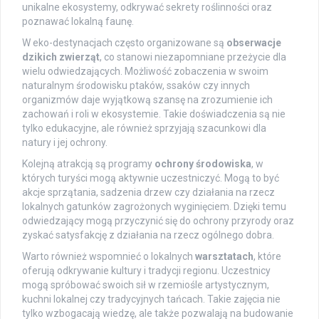
unikalne ekosystemy, odkrywać sekrety roślinności oraz
poznawać lokalną faunę.
W eko-destynacjach często organizowane są
obserwacje
dzikich zwierząt
, co stanowi niezapomniane przeżycie dla
wielu odwiedzających. Możliwość zobaczenia w swoim
naturalnym środowisku ptaków, ssaków czy innych
organizmów daje wyjątkową szansę na zrozumienie ich
zachowań i roli w ekosystemie. Takie doświadczenia są nie
tylko edukacyjne, ale również sprzyjają szacunkowi dla
natury i jej ochrony.
Kolejną atrakcją są programy
ochrony środowiska
, w
których turyści mogą aktywnie uczestniczyć. Mogą to być
akcje sprzątania, sadzenia drzew czy działania na rzecz
lokalnych gatunków zagrożonych wyginięciem. Dzięki temu
odwiedzający mogą przyczynić się do ochrony przyrody oraz
zyskać satysfakcję z działania na rzecz ogólnego dobra.
Warto również wspomnieć o lokalnych
warsztatach
, które
oferują odkrywanie kultury i tradycji regionu. Uczestnicy
mogą spróbować swoich sił w rzemiośle artystycznym,
kuchni lokalnej czy tradycyjnych tańcach. Takie zajęcia nie
tylko wzbogacają wiedzę, ale także pozwalają na budowanie