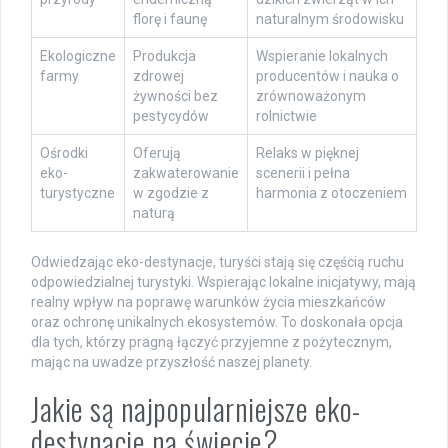
florę i faunę
naturalnym środowisku
Ekologiczne
Produkcja
Wspieranie lokalnych
farmy
zdrowej
producentów i nauka o
żywności bez
zrównoważonym
pestycydów
rolnictwie
Ośrodki
Oferują
Relaks w pięknej
eko-
zakwaterowanie
scenerii i pełna
turystyczne
w zgodzie z
harmonia z otoczeniem
naturą
Odwiedzając eko-destynacje, turyści stają się częścią ruchu
odpowiedzialnej turystyki. Wspierając lokalne inicjatywy, mają
realny wpływ na poprawę warunków życia mieszkańców
oraz ochronę unikalnych ekosystemów. To doskonała opcja
dla tych, którzy pragną łączyć przyjemne z pożytecznym,
mając na uwadze przyszłość naszej planety.
Jakie są najpopularniejsze eko-
destynacje na świecie?