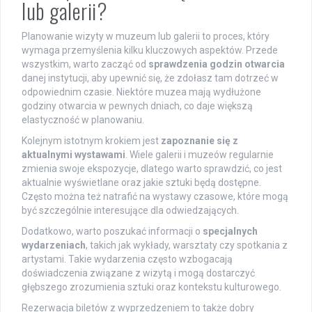
lub galerii?
Planowanie wizyty w muzeum lub galerii to proces, który
wymaga przemyślenia kilku kluczowych aspektów. Przede
wszystkim, warto zacząć od
sprawdzenia godzin otwarcia
danej instytucji, aby upewnić się, że zdołasz tam dotrzeć w
odpowiednim czasie. Niektóre muzea mają wydłużone
godziny otwarcia w pewnych dniach, co daje większą
elastyczność w planowaniu.
Kolejnym istotnym krokiem jest
zapoznanie się z
aktualnymi wystawami
. Wiele galerii i muzeów regularnie
zmienia swoje ekspozycje, dlatego warto sprawdzić, co jest
aktualnie wyświetlane oraz jakie sztuki będą dostępne.
Często można też natrafić na wystawy czasowe, które mogą
być szczególnie interesujące dla odwiedzających.
Dodatkowo, warto poszukać informacji o
specjalnych
wydarzeniach
, takich jak wykłady, warsztaty czy spotkania z
artystami. Takie wydarzenia często wzbogacają
doświadczenia związane z wizytą i mogą dostarczyć
głębszego zrozumienia sztuki oraz kontekstu kulturowego.
Rezerwacja biletów z wyprzedzeniem to także dobry