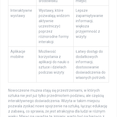
środowisku.
miejsc.
Interaktywne
Wystawy, które
Lepsze
wystawy
pozwalają widzom
zapamiętywanie
aktywnie
informacji;
uczestniczyć
większa
poprzez
przyjemność z
różnorodne formy
wizyty.
interakcji.
Aplikacje
Możliwość
Łatwy dostęp do
mobilne
korzystania z
dodatkowych
aplikacji do nauki o
informacji;
sztuce i dziełach
dostosowanie
podczas wizyty.
doświadczenia do
własnych potrzeb.
Nowoczesne muzea stają się przestrzeniami, w których
sztuka nie jest już tylko przedmiotem podziwu, ale częścią
interaktywnego doświadczenia. Wizyta w takim miejscu
pozwala zyskać nowe spojrzenie na sztukę, łącząc edukację
z zabawą, co sprawia, że jest atrakcyjna dla ludzi w różnym
wieku. Mając na uwadze te zmiany, warto być na bieżąco z