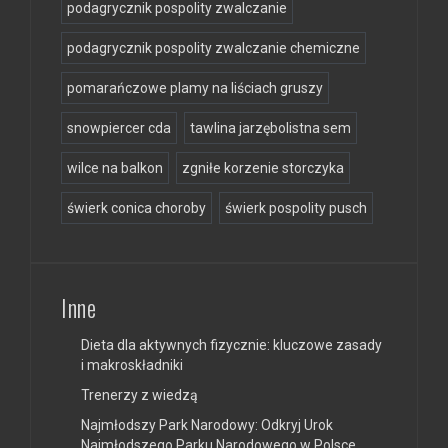
podagrycznik pospolity zwalczanie
podagrycznik pospolity zwalczanie chemiczne
pomarańczowe plamy na liściach gruszy
snowpiercer cda
tawlina jarzębolistna sem
wilce na balkon
zgniłe korzenie storczyka
świerk conica choroby
świerk pospolity pusch
Inne
Dieta dla aktywnych fizycznie: kluczowe zasady
i makroskładniki
Trenerzy z wiedzą
Najmłodszy Park Narodowy: Odkryj Urok
Najmłodszego Parku Narodowego w Polsce