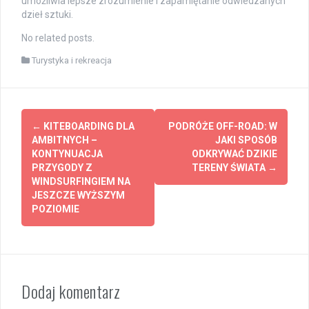
umożliwia lepsze zrozumienie i zapamiętanie odwiedzanych
dzieł sztuki.
No related posts.
Turystyka i rekreacja
Post
←
KITEBOARDING DLA
PODRÓŻE OFF-ROAD: W
navigation
AMBITNYCH –
JAKI SPOSÓB
KONTYNUACJA
ODKRYWAĆ DZIKIE
PRZYGODY Z
TERENY ŚWIATA
→
WINDSURFINGIEM NA
JESZCZE WYŻSZYM
POZIOMIE
Dodaj komentarz