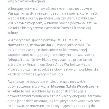
wyjątkowymi kolekcjami.
W Europie jednym z najważniejszych miejsc jest
Luwr w
Paryżu
. To najsłynniejsze muzeum na świecie, które mieści
w sobie takie skarby jak Mona Lisa czy Wenus z Milo. Luwr
jest nie tylko miejscem, w którym można podziwiać sztukę,
ale także historycznym symbolem Paryża i francuskiej
kultury.
W Ameryce nie sposób pominąć
Muzeum Sztuki
Nowoczesnej w Nowym Jorku
, znane jako MoMA. To
muzeum przyciąga miłośników sztuki nowoczesnej i
współczesnej, oferując bogate zbiory malarstwa, rzeźby,
fotografii oraz filmów. Ekspozycja zawiera prace takich
artystów jak Vincent van Gogh, Andy Warhol czy Pablo
Picasso, co czyni je absolutnie obowiązkowym punktem dla
każdego odwiedzającego Nowy Jork.
Azja także nie pozostaje w tyle, oferując niezwykłe
doświadczenia artystyczne.
Muzeum Sztuki Współczesnej
w Tokio
to miejsce, które łączy japońskie tradycje z
nowoczesnymi trendami w sztuce. Zbiory obejmują zarówno
prace japońskich artystów, jak i międzynarodowych twórców,
co sprawia, że muzeum jest fascynującą przestrzenią do