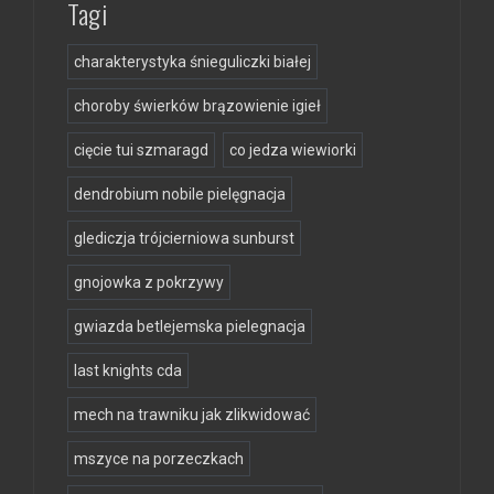
Tagi
charakterystyka śnieguliczki białej
choroby świerków brązowienie igieł
cięcie tui szmaragd
co jedza wiewiorki
dendrobium nobile pielęgnacja
glediczja trójcierniowa sunburst
gnojowka z pokrzywy
gwiazda betlejemska pielegnacja
last knights cda
mech na trawniku jak zlikwidować
mszyce na porzeczkach