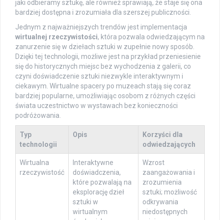
jaki odbieramy sztukę, ale również sprawiają, że staje się ona
bardziej dostępna i zrozumiała dla szerszej publiczności.
Jednym z najważniejszych trendów jest implementacja
wirtualnej rzeczywistości
, która pozwala odwiedzającym na
zanurzenie się w dziełach sztuki w zupełnie nowy sposób.
Dzięki tej technologii, możliwe jest na przykład przeniesienie
się do historycznych miejsc bez wychodzenia z galerii, co
czyni doświadczenie sztuki niezwykle interaktywnym i
ciekawym. Wirtualne spacery po muzeach stają się coraz
bardziej popularne, umożliwiając osobom z różnych części
świata uczestnictwo w wystawach bez konieczności
podróżowania.
Typ
Opis
Korzyści dla
technologii
odwiedzających
Wirtualna
Interaktywne
Wzrost
rzeczywistość
doświadczenia,
zaangażowania i
które pozwalają na
zrozumienia
eksplorację dzieł
sztuki; możliwość
sztuki w
odkrywania
wirtualnym
niedostępnych