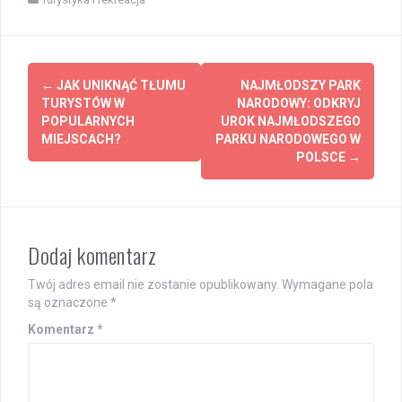
Post
←
JAK UNIKNĄĆ TŁUMU
NAJMŁODSZY PARK
navigation
TURYSTÓW W
NARODOWY: ODKRYJ
POPULARNYCH
UROK NAJMŁODSZEGO
MIEJSCACH?
PARKU NARODOWEGO W
POLSCE
→
Dodaj komentarz
Twój adres email nie zostanie opublikowany.
Wymagane pola
są oznaczone
*
Komentarz
*