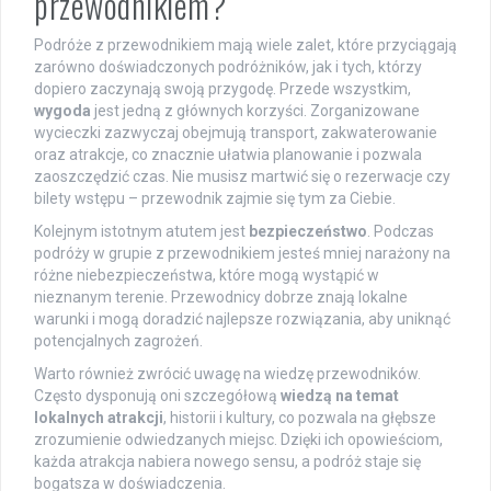
przewodnikiem?
Podróże z przewodnikiem mają wiele zalet, które przyciągają
zarówno doświadczonych podróżników, jak i tych, którzy
dopiero zaczynają swoją przygodę. Przede wszystkim,
wygoda
jest jedną z głównych korzyści. Zorganizowane
wycieczki zazwyczaj obejmują transport, zakwaterowanie
oraz atrakcje, co znacznie ułatwia planowanie i pozwala
zaoszczędzić czas. Nie musisz martwić się o rezerwacje czy
bilety wstępu – przewodnik zajmie się tym za Ciebie.
Kolejnym istotnym atutem jest
bezpieczeństwo
. Podczas
podróży w grupie z przewodnikiem jesteś mniej narażony na
różne niebezpieczeństwa, które mogą wystąpić w
nieznanym terenie. Przewodnicy dobrze znają lokalne
warunki i mogą doradzić najlepsze rozwiązania, aby uniknąć
potencjalnych zagrożeń.
Warto również zwrócić uwagę na wiedzę przewodników.
Często dysponują oni szczegółową
wiedzą na temat
lokalnych atrakcji
, historii i kultury, co pozwala na głębsze
zrozumienie odwiedzanych miejsc. Dzięki ich opowieściom,
każda atrakcja nabiera nowego sensu, a podróż staje się
bogatsza w doświadczenia.