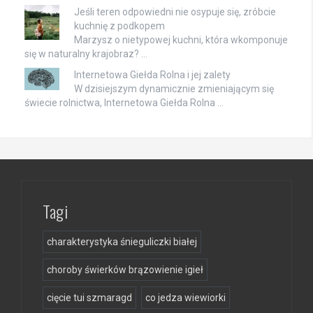
Jeśli teren odpowiedni nie osypuje się, zróbcie
kuchnię z podkopem
Marzysz o nietypowej kuchni, która wkomponuje
się w naturalny krajobraz? …
Internetowa Giełda Rolna i jej zalety
W dzisiejszym dynamicznie zmieniającym się
świecie rolnictwa, Internetowa Giełda Rolna …
Tagi
charakterystyka śnieguliczki białej
choroby świerków brązowienie igieł
cięcie tui szmaragd
co jedza wiewiorki