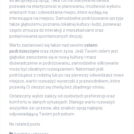
atrakcyjniejszą opcją. Taka forma odkrywania świata
pozwala na elastyczność w planowaniu, możliwość wyboru
własnych tras i odwiedzania miejsc, które wydają się
interesujące na miejscu. Samodzielne podróżowanie sprzyja
także głębszemu poznaniu lokalnej kultury i ludzi, ponieważ
często zmusza do interakcji z mieszkańcami oraz
podejmowania spontanicznych decyzji.
Warto zastanowić się także nad swoimi
celami
podróżniczymi
oraz stylem życia. Jeśli Twoim celem jest
głębokie zanurzenie się w nową kulturę i masz
doświadczenie w podróżowaniu, samodzielne odkrywanie
może być idealnym rozwiązaniem. Natomiast jeśli
podróżujesz z rodziną lub po raz pierwszy odwiedzasz nowe
miejsce, warto rozważyć wycieczki z przewodnikiem, które
pozwolą Ci cieszyć się chwilą bez zbędnego stresu.
Ostateczny wybór zależy od osobistych preferencji oraz
komfortu w danych sytuacjach. Dlatego warto rozważyć
wszystkie za i przeciw, aby znaleźć opcję najlepiej
odpowiadającą Twoim potrzebom.
No related posts.
Turystyka i rekreacja