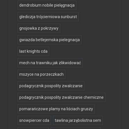
dendrobium nobile pielęgnacja
glediczja trójcierniowa sunburst
gnojowka z pokrzywy
gwiazda betlejemska pielegnacja
last knights cda
mech na trawniku jak zlikwidować
mszyce na porzeczkach
podagrycznik pospolity zwalczanie
podagrycznik pospolity zwalczanie chemiczne
pomarańczowe plamy na liściach gruszy
snowpiercer cda
tawlina jarzębolistna sem