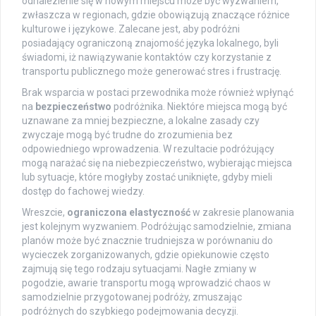
odnalezienie się w nowym miejscu może być wyzwaniem,
zwłaszcza w regionach, gdzie obowiązują znaczące różnice
kulturowe i językowe. Zalecane jest, aby podróżni
posiadający ograniczoną znajomość języka lokalnego, byli
świadomi, iż nawiązywanie kontaktów czy korzystanie z
transportu publicznego może generować stres i frustrację.
Brak wsparcia w postaci przewodnika może również wpłynąć
na
bezpieczeństwo
podróżnika. Niektóre miejsca mogą być
uznawane za mniej bezpieczne, a lokalne zasady czy
zwyczaje mogą być trudne do zrozumienia bez
odpowiedniego wprowadzenia. W rezultacie podróżujący
mogą narażać się na niebezpieczeństwo, wybierając miejsca
lub sytuacje, które mogłyby zostać uniknięte, gdyby mieli
dostęp do fachowej wiedzy.
Wreszcie,
ograniczona elastyczność
w zakresie planowania
jest kolejnym wyzwaniem. Podróżując samodzielnie, zmiana
planów może być znacznie trudniejsza w porównaniu do
wycieczek zorganizowanych, gdzie opiekunowie często
zajmują się tego rodzaju sytuacjami. Nagłe zmiany w
pogodzie, awarie transportu mogą wprowadzić chaos w
samodzielnie przygotowanej podróży, zmuszając
podróżnych do szybkiego podejmowania decyzji.