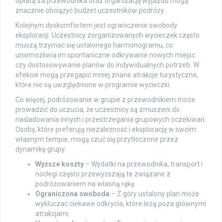
opłatą za przewodnika oraz organizację wyjazdu mogą
znacznie obciążyć budżet uczestników podróży.
Kolejnym dyskomfortem jest ograniczenie swobody
eksploracji. Uczestnicy zorganizowanych wycieczek często
muszą trzymać się ustalonego harmonogramu, co
uniemożliwia im spontaniczne odkrywanie nowych miejsc
czy dostosowywanie planów do indywidualnych potrzeb. W
efekcie mogą przegapić mniej znane atrakcje turystyczne,
które nie są uwzględnione w programie wycieczki.
Co więcej, podróżowanie w grupie z przewodnikiem może
prowadzić do uczucia, że uczestnicy są zmuszeni do
naśladowania innych i przestrzegania grupowych oczekiwań.
Osoby, które preferują niezależność i eksplorację w swoim
własnym tempie, mogą czuć się przytłoczone przez
dynamikę grupy.
Wyższe koszty
– Wydatki na przewodnika, transport i
noclegi często przewyższają te związane z
podróżowaniem na własną rękę.
Ograniczona swoboda
– Z góry ustalony plan może
wykluczać ciekawe odkrycia, które leżą poza głównymi
atrakcjami.