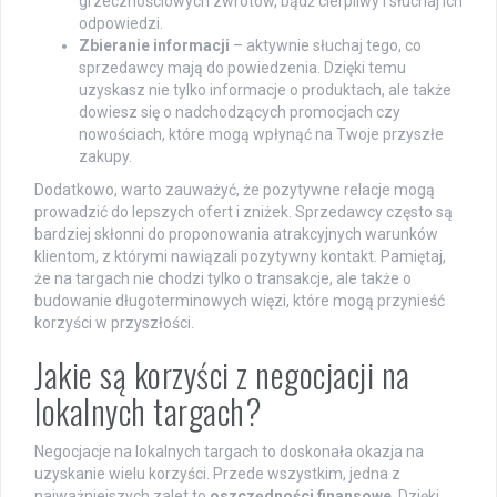
grzecznościowych zwrotów, bądź cierpliwy i słuchaj ich
odpowiedzi.
Zbieranie informacji
– aktywnie słuchaj tego, co
sprzedawcy mają do powiedzenia. Dzięki temu
uzyskasz nie tylko informacje o produktach, ale także
dowiesz się o nadchodzących promocjach czy
nowościach, które mogą wpłynąć na Twoje przyszłe
zakupy.
Dodatkowo, warto zauważyć, że pozytywne relacje mogą
prowadzić do lepszych ofert i zniżek. Sprzedawcy często są
bardziej skłonni do proponowania atrakcyjnych warunków
klientom, z którymi nawiązali pozytywny kontakt. Pamiętaj,
że na targach nie chodzi tylko o transakcje, ale także o
budowanie długoterminowych więzi, które mogą przynieść
korzyści w przyszłości.
Jakie są korzyści z negocjacji na
lokalnych targach?
Negocjacje na lokalnych targach to doskonała okazja na
uzyskanie wielu korzyści. Przede wszystkim, jedna z
najważniejszych zalet to
oszczędności finansowe
. Dzięki