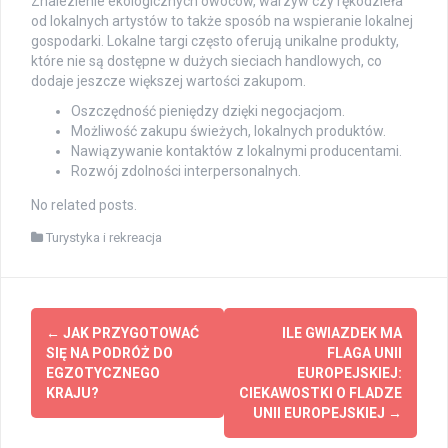
Znalezienie ekologicznych owoców, warzyw czy rękodzieła
od lokalnych artystów to także sposób na wspieranie lokalnej
gospodarki. Lokalne targi często oferują unikalne produkty,
które nie są dostępne w dużych sieciach handlowych, co
dodaje jeszcze większej wartości zakupom.
Oszczędność pieniędzy dzięki negocjacjom.
Możliwość zakupu świeżych, lokalnych produktów.
Nawiązywanie kontaktów z lokalnymi producentami.
Rozwój zdolności interpersonalnych.
No related posts.
Turystyka i rekreacja
Post
←
JAK PRZYGOTOWAĆ
ILE GWIAZDEK MA
navigation
SIĘ NA PODRÓŻ DO
FLAGA UNII
EGZOTYCZNEGO
EUROPEJSKIEJ:
KRAJU?
CIEKAWOSTKI O FLADZE
UNII EUROPEJSKIEJ
→