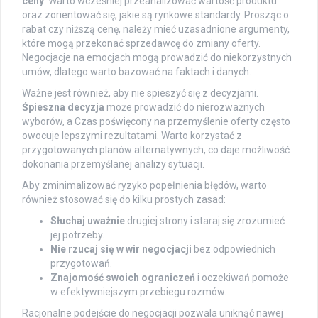
ceny
. Warto wcześniej przeanalizować wartość produktu
oraz zorientować się, jakie są rynkowe standardy. Prosząc o
rabat czy niższą cenę, należy mieć uzasadnione argumenty,
które mogą przekonać sprzedawcę do zmiany oferty.
Negocjacje na emocjach mogą prowadzić do niekorzystnych
umów, dlatego warto bazować na faktach i danych.
Ważne jest również, aby nie spieszyć się z decyzjami.
Śpieszna decyzja
może prowadzić do nierozważnych
wyborów, a Czas poświęcony na przemyślenie oferty często
owocuje lepszymi rezultatami. Warto korzystać z
przygotowanych planów alternatywnych, co daje możliwość
dokonania przemyślanej analizy sytuacji.
Aby zminimalizować ryzyko popełnienia błędów, warto
również stosować się do kilku prostych zasad:
Słuchaj uważnie
drugiej strony i staraj się zrozumieć
jej potrzeby.
Nie rzucaj się w wir negocjacji
bez odpowiednich
przygotowań.
Znajomość swoich ograniczeń
i oczekiwań pomoże
w efektywniejszym przebiegu rozmów.
Racjonalne podejście do negocjacji pozwala uniknąć nawej