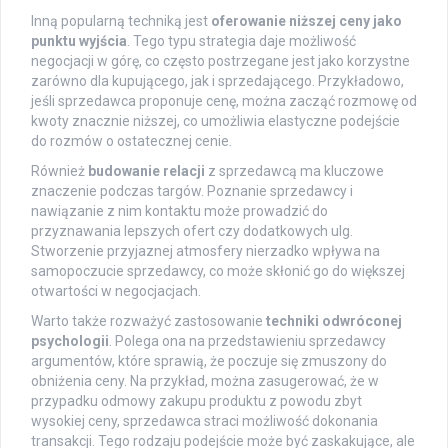
Inną popularną techniką jest
oferowanie niższej ceny jako
punktu wyjścia
. Tego typu strategia daje możliwość
negocjacji w górę, co często postrzegane jest jako korzystne
zarówno dla kupującego, jak i sprzedającego. Przykładowo,
jeśli sprzedawca proponuje cenę, można zacząć rozmowę od
kwoty znacznie niższej, co umożliwia elastyczne podejście
do rozmów o ostatecznej cenie.
Również
budowanie relacji
z sprzedawcą ma kluczowe
znaczenie podczas targów. Poznanie sprzedawcy i
nawiązanie z nim kontaktu może prowadzić do
przyznawania lepszych ofert czy dodatkowych ulg.
Stworzenie przyjaznej atmosfery nierzadko wpływa na
samopoczucie sprzedawcy, co może skłonić go do większej
otwartości w negocjacjach.
Warto także rozważyć zastosowanie
techniki odwróconej
psychologii
. Polega ona na przedstawieniu sprzedawcy
argumentów, które sprawią, że poczuje się zmuszony do
obniżenia ceny. Na przykład, można zasugerować, że w
przypadku odmowy zakupu produktu z powodu zbyt
wysokiej ceny, sprzedawca straci możliwość dokonania
transakcji. Tego rodzaju podejście może być zaskakujące, ale