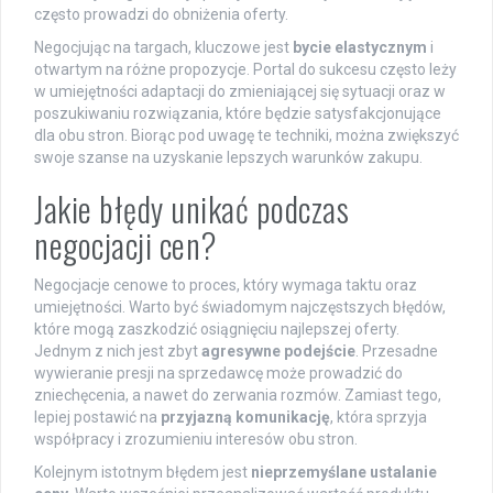
często prowadzi do obniżenia oferty.
Negocjując na targach, kluczowe jest
bycie elastycznym
i
otwartym na różne propozycje. Portal do sukcesu często leży
w umiejętności adaptacji do zmieniającej się sytuacji oraz w
poszukiwaniu rozwiązania, które będzie satysfakcjonujące
dla obu stron. Biorąc pod uwagę te techniki, można zwiększyć
swoje szanse na uzyskanie lepszych warunków zakupu.
Jakie błędy unikać podczas
negocjacji cen?
Negocjacje cenowe to proces, który wymaga taktu oraz
umiejętności. Warto być świadomym najczęstszych błędów,
które mogą zaszkodzić osiągnięciu najlepszej oferty.
Jednym z nich jest zbyt
agresywne podejście
. Przesadne
wywieranie presji na sprzedawcę może prowadzić do
zniechęcenia, a nawet do zerwania rozmów. Zamiast tego,
lepiej postawić na
przyjazną komunikację
, która sprzyja
współpracy i zrozumieniu interesów obu stron.
Kolejnym istotnym błędem jest
nieprzemyślane ustalanie