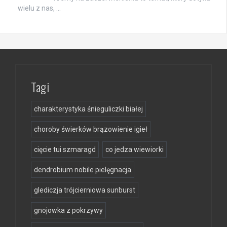
wielu z nas, …
Tagi
charakterystyka śnieguliczki białej
choroby świerków brązowienie igieł
cięcie tui szmaragd
co jedza wiewiorki
dendrobium nobile pielęgnacja
glediczja trójcierniowa sunburst
gnojowka z pokrzywy