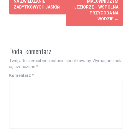
navigation
NA ZWIEDZANIE
MALOWNICZYM
ZABYTKOWYCH JASKIŃ
JEZIORZE – WSPÓLNA
PRZYGODA NA
WODZIE
→
Dodaj komentarz
Twój adres email nie zostanie opublikowany.
Wymagane pola
są oznaczone
*
Komentarz
*