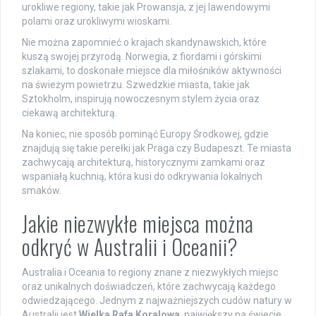
urokliwe regiony, takie jak Prowansja, z jej lawendowymi
polami oraz urokliwymi wioskami.
Nie można zapomnieć o krajach skandynawskich, które
kuszą swojej przyrodą. Norwegia, z fiordami i górskimi
szlakami, to doskonałe miejsce dla miłośników aktywności
na świeżym powietrzu. Szwedzkie miasta, takie jak
Sztokholm, inspirują nowoczesnym stylem życia oraz
ciekawą architekturą.
Na koniec, nie sposób pominąć Europy Środkowej, gdzie
znajdują się takie perełki jak Praga czy Budapeszt. Te miasta
zachwycają architekturą, historycznymi zamkami oraz
wspaniałą kuchnią, która kusi do odkrywania lokalnych
smaków.
Jakie niezwykłe miejsca można
odkryć w Australii i Oceanii?
Australia i Oceania to regiony znane z niezwykłych miejsc
oraz unikalnych doświadczeń, które zachwycają każdego
odwiedzającego. Jednym z najważniejszych cudów natury w
Australii jest
Wielka Rafa Koralowa
, największy na świecie