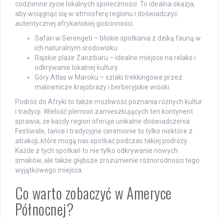
codzienne życie lokalnych społeczności. To idealna okazja,
aby wciągnąć się w atmosferę regionu i doświadczyć
autentycznej afrykańskiej gościnności.
Safari w Serengeti – bliskie spotkania z dziką fauną w
ich naturalnym środowisku.
Rajskie plaże Zanzibaru – idealne miejsce na relaks i
odkrywanie lokalnej kultury.
Góry Atlas w Maroku – szlaki trekkingowe przez
malownicze krajobrazy i berberyjskie wioski.
Podróż do Afryki to także możliwość poznania różnych kultur
i tradycji. Wielość plemion zamieszkujących ten kontynent
sprawia, że każdy region oferuje unikalne doświadczenia.
Festiwale, tańce i tradycyjne ceremonie to tylko niektóre z
atrakcji, które mogą nas spotkać podczas takiej podróży.
Każde z tych spotkań to nie tylko odkrywanie nowych
smaków, ale także głębsze zrozumienie różnorodności tego
wyjątkowego miejsca.
Co warto zobaczyć w Ameryce
Północnej?