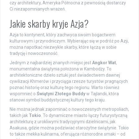
czy architektury, Ameryka Północna z pewnością dostarczy
Ci niezapomnianych wrażeń.
Jakie skarby kryje Azja?
Azja to kontynent, który zachwyca swoim bogactwem
kulturowym i przyrodniczym. Wybierając się w podróż po Azji,
można napotkać niezwykłe skarby, które łączą w sobie
tradycję i nowoczesność.
Jednym z najbardziej znanych miejsc jest
Angkor Wat
,
monumentalna świątynia położona w Kambodży. To
architektoniczne dzieło sztuki jest świadectwem dawnej
cywilizacji Khmerów i przyciąga rzesze turystów pragnących
poznać historię oraz kulturę tego regionu. Warto również
wspomnieć o
Świątyni Złotego Buddy
w Tajlandii, która
stanowi symbol buddystycznej kultury tego kraju.
Nie można jednak zapominać o nowoczesnych metropoliach,
takich jak
Tokio
. To dynamiczne miasto łączy futurystyczną
architekturę z urokliwymi tradycyjnymi dzielnicami, jak
Asakusa, gdzie można podziwiać starożytne świątynie. Tokio
to także mekka kulinarna, oferująca różnorodne smaki – od