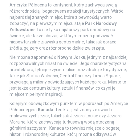
Ameryka Północna to kontynent, który zachwyca swoją
różnorodnością i bogactwem atrakcji turystycznych. Wśród
najbardziej znanych miejsc, które z pewnością warto
zobaczyć, na pierwszym miejscu staje
Park Narodowy
Yellowstone
. To nie tylko najstarszy park narodowy na
świecie, ale także obszar, w którym można podziwiać
niepowtarzalne zjawiska geotermalne, takie jak gorące
źródła, gejzery oraz różnorodne dzikie zwierzęta.
Nie można zapomnieć o
Nowym Jorku
, jednym z najbardziej
rozpoznawalnych miast na świecie. Jego charakterystyczna
architektura, tętniące życiem ulice oraz atrakcje turystyczne,
takie jak Statua Wolności, Central Park czy Times Square,
przyciągają miliony odwiedzających każdego roku. Miasto to
jest także centrum kultury, sztuki i finansów, co czyni je
miejscem pełnym inspiracji.
Kolejnym obowiązkowym punktem w podróżach po Ameryce
Północnej jest
Kanada
. Ten kraj jest znany ze swoich
malowniczych jezior, takich jak Jezioro Louise czy Jezioro
Moraine, które zachwycają turkusową wodą otoczoną
górskimi szczytami. Kanada to również miejsce o bogatej
historii i różnorodnej kulturze, którą można odkrywać w