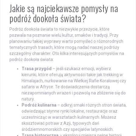
Jakie są najciekawsze pomysły na
podróż dookoła świata?
Podróż dookoła świata to niezwykłe przeżycie, które
pozwala na poznanie wielu kultur, smaków i tradycji. Przy
planowaniu takiej wyprawy warto pomyśleć o różnorodnych
tematycznych trasach, które mogą nadać naszej podróży
szczególny charakter. Oto kilka interesujących pomysłów na
podróż dookoła świata:
Trasa przygód
– jeśli szukasz emocji, wybierz
kierunki, które oferują aktywności takie jak trekking w
Himalajach, nurkowanie na Wielkiej Rafie Koralowej czy
safaris w Afryce. Te doświadczenia dostarczą
niezapomnianych wrażeń i pozwolą na zbliżenie się do
natury.
Podróż kulinarna
– odkryj smaki różnych stron świata,
odwiedzając słynne rynki lokalne, restauracje oraz
uczestnicząc w warsztatach kulinarnych. Możesz
skosztować potraw z Azji, typowych dań
śródziemnomorskich czy specjałów latynoskich.
Trasa historyczna
– eksploruj miejsca pełne historii,