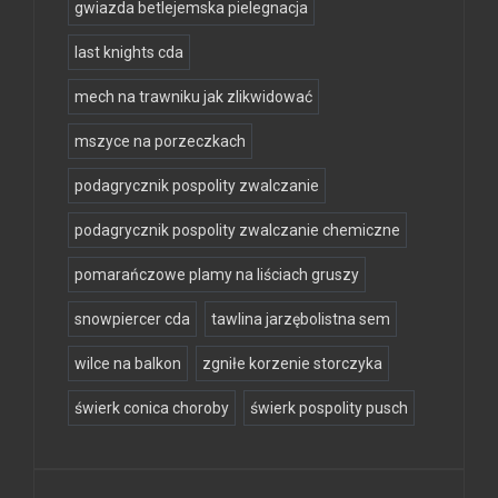
gwiazda betlejemska pielegnacja
last knights cda
mech na trawniku jak zlikwidować
mszyce na porzeczkach
podagrycznik pospolity zwalczanie
podagrycznik pospolity zwalczanie chemiczne
pomarańczowe plamy na liściach gruszy
snowpiercer cda
tawlina jarzębolistna sem
wilce na balkon
zgniłe korzenie storczyka
świerk conica choroby
świerk pospolity pusch