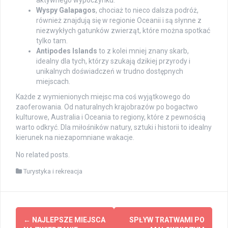
aktywnego wypoczynku.
Wyspy Galapagos
, chociaż to nieco dalsza podróż,
również znajdują się w regionie Oceanii i są słynne z
niezwykłych gatunków zwierząt, które można spotkać
tylko tam.
Antipodes Islands
to z kolei mniej znany skarb,
idealny dla tych, którzy szukają dzikiej przyrody i
unikalnych doświadczeń w trudno dostępnych
miejscach.
Każde z wymienionych miejsc ma coś wyjątkowego do
zaoferowania. Od naturalnych krajobrazów po bogactwo
kulturowe, Australia i Oceania to regiony, które z pewnością
warto odkryć. Dla miłośników natury, sztuki i historii to idealny
kierunek na niezapomniane wakacje.
No related posts.
Turystyka i rekreacja
Post
←
NAJLEPSZE MIEJSCA
SPŁYW TRATWAMI PO