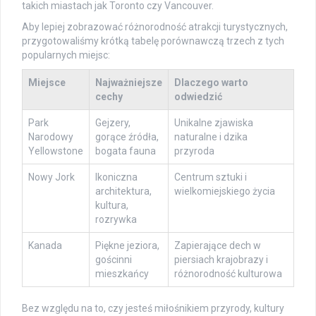
takich miastach jak Toronto czy Vancouver.
Aby lepiej zobrazować różnorodność atrakcji turystycznych,
przygotowaliśmy krótką tabelę porównawczą trzech z tych
popularnych miejsc:
Miejsce
Najważniejsze
Dlaczego warto
cechy
odwiedzić
Park
Gejzery,
Unikalne zjawiska
Narodowy
gorące źródła,
naturalne i dzika
Yellowstone
bogata fauna
przyroda
Nowy Jork
Ikoniczna
Centrum sztuki i
architektura,
wielkomiejskiego życia
kultura,
rozrywka
Kanada
Piękne jeziora,
Zapierające dech w
gościnni
piersiach krajobrazy i
mieszkańcy
różnorodność kulturowa
Bez względu na to, czy jesteś miłośnikiem przyrody, kultury