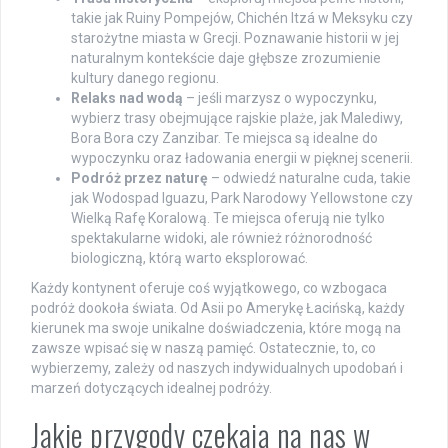
takie jak Ruiny Pompejów, Chichén Itzá w Meksyku czy
starożytne miasta w Grecji. Poznawanie historii w jej
naturalnym kontekście daje głębsze zrozumienie
kultury danego regionu.
Relaks nad wodą
– jeśli marzysz o wypoczynku,
wybierz trasy obejmujące rajskie plaże, jak Malediwy,
Bora Bora czy Zanzibar. Te miejsca są idealne do
wypoczynku oraz ładowania energii w pięknej scenerii.
Podróż przez naturę
– odwiedź naturalne cuda, takie
jak Wodospad Iguazu, Park Narodowy Yellowstone czy
Wielką Rafę Koralową. Te miejsca oferują nie tylko
spektakularne widoki, ale również różnorodność
biologiczną, którą warto eksplorować.
Każdy kontynent oferuje coś wyjątkowego, co wzbogaca
podróż dookoła świata. Od Asii po Amerykę Łacińską, każdy
kierunek ma swoje unikalne doświadczenia, które mogą na
zawsze wpisać się w naszą pamięć. Ostatecznie, to, co
wybierzemy, zależy od naszych indywidualnych upodobań i
marzeń dotyczących idealnej podróży.
Jakie przygody czekają na nas w