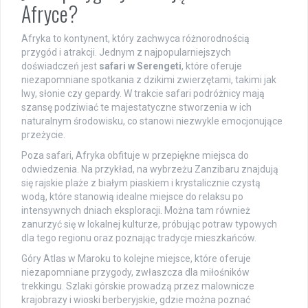
Afryce?
Afryka to kontynent, który zachwyca różnorodnością
przygód i atrakcji. Jednym z najpopularniejszych
doświadczeń jest
safari w Serengeti
, które oferuje
niezapomniane spotkania z dzikimi zwierzętami, takimi jak
lwy, słonie czy gepardy. W trakcie safari podróżnicy mają
szansę podziwiać te majestatyczne stworzenia w ich
naturalnym środowisku, co stanowi niezwykle emocjonujące
przeżycie.
Poza safari, Afryka obfituje w przepiękne miejsca do
odwiedzenia. Na przykład, na wybrzeżu Zanzibaru znajdują
się rajskie plaże z białym piaskiem i krystalicznie czystą
wodą, które stanowią idealne miejsce do relaksu po
intensywnych dniach eksploracji. Można tam również
zanurzyć się w lokalnej kulturze, próbując potraw typowych
dla tego regionu oraz poznając tradycje mieszkańców.
Góry Atlas w Maroku to kolejne miejsce, które oferuje
niezapomniane przygody, zwłaszcza dla miłośników
trekkingu. Szlaki górskie prowadzą przez malownicze
krajobrazy i wioski berberyjskie, gdzie można poznać