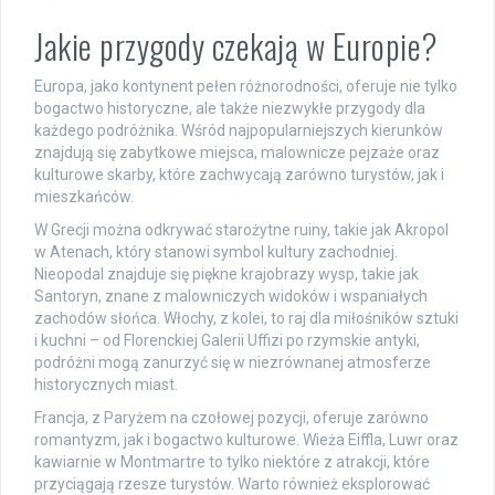
Jakie przygody czekają w Europie?
Europa, jako kontynent pełen różnorodności, oferuje nie tylko
bogactwo historyczne, ale także niezwykłe przygody dla
każdego podróżnika. Wśród najpopularniejszych kierunków
znajdują się zabytkowe miejsca, malownicze pejzaże oraz
kulturowe skarby, które zachwycają zarówno turystów, jak i
mieszkańców.
W Grecji można odkrywać starożytne ruiny, takie jak Akropol
w Atenach, który stanowi symbol kultury zachodniej.
Nieopodal znajduje się piękne krajobrazy wysp, takie jak
Santoryn, znane z malowniczych widoków i wspaniałych
zachodów słońca. Włochy, z kolei, to raj dla miłośników sztuki
i kuchni – od Florenckiej Galerii Uffizi po rzymskie antyki,
podróżni mogą zanurzyć się w niezrównanej atmosferze
historycznych miast.
Francja, z Paryżem na czołowej pozycji, oferuje zarówno
romantyzm, jak i bogactwo kulturowe. Wieża Eiffla, Luwr oraz
kawiarnie w Montmartre to tylko niektóre z atrakcji, które
przyciągają rzesze turystów. Warto również eksplorować