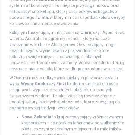
system raf koralowych. To miejsce przyciąga nurków oraz
miłośników snorkelingu, którzy chcą odkrywać bogactwo
podwodnego świata, w którym można spotkać kolorowe ryby,
koralowce i inne morskie stworzenia.
Kolejnym fascynującym miejscem są
Uluru
, czyli Ayers Rock,
w sercu Australii. To ogromny monolit, który ma duże
znaczenie w kulturze Aborygenów. Odwiedzający mogą
uczestniczyć w wycieczkach z przewodnikiem, które
pokazują święte miejsca i opowiadają o lokalnych
opowieściach. Dodatkowo, zachody słońca nad Uluru oferują
niezapomniane widoki, które na długo pozostaną w pamięci.
W Oceanii można odkryć wiele pięknych plaż oraz rajskich
wysp.
Wyspy Cooka
czy
Fidżi
to idealne miejsca dla osób
pragnących wypocząć na złotych plażach, otoczonych
turkusowymi wodami. Te lokalizacje są również znane z
bogatej kultury lokalnych społeczności, które zachęcają do
poznania swojej tradycji i zwyczajów.
Nowa Zelandia
to kraj zachwycający zróżnicowanym
krajobrazem – od górskich łańcuchów po wulkaniczne
plaże, co czyni go idealnym miejscem dla miłośników