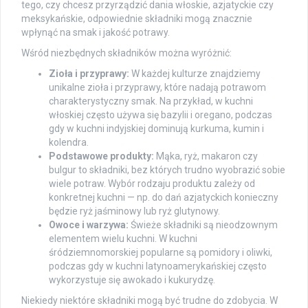
tego, czy chcesz przyrządzić dania włoskie, azjatyckie czy
meksykańskie, odpowiednie składniki mogą znacznie
wpłynąć na smak i jakość potrawy.
Wśród niezbędnych składników można wyróżnić:
Zioła i przyprawy:
W każdej kulturze znajdziemy
unikalne zioła i przyprawy, które nadają potrawom
charakterystyczny smak. Na przykład, w kuchni
włoskiej często używa się bazylii i oregano, podczas
gdy w kuchni indyjskiej dominują kurkuma, kumin i
kolendra.
Podstawowe produkty:
Mąka, ryż, makaron czy
bulgur to składniki, bez których trudno wyobrazić sobie
wiele potraw. Wybór rodzaju produktu zależy od
konkretnej kuchni — np. do dań azjatyckich konieczny
będzie ryż jaśminowy lub ryż glutynowy.
Owoce i warzywa:
Świeże składniki są nieodzownym
elementem wielu kuchni. W kuchni
śródziemnomorskiej popularne są pomidory i oliwki,
podczas gdy w kuchni latynoamerykańskiej często
wykorzystuje się awokado i kukurydzę.
Niekiedy niektóre składniki mogą być trudne do zdobycia. W