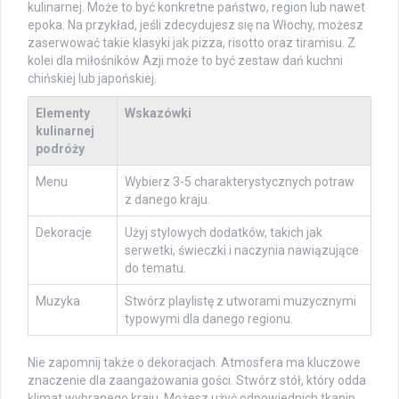
kulinarnej. Może to być konkretne państwo, region lub nawet
epoka. Na przykład, jeśli zdecydujesz się na Włochy, możesz
zaserwować takie klasyki jak pizza, risotto oraz tiramisu. Z
kolei dla miłośników Azji może to być zestaw dań kuchni
chińskiej lub japońskiej.
Elementy
Wskazówki
kulinarnej
podróży
Menu
Wybierz 3-5 charakterystycznych potraw
z danego kraju.
Dekoracje
Użyj stylowych dodatków, takich jak
serwetki, świeczki i naczynia nawiązujące
do tematu.
Muzyka
Stwórz playlistę z utworami muzycznymi
typowymi dla danego regionu.
Nie zapomnij także o dekoracjach. Atmosfera ma kluczowe
znaczenie dla zaangażowania gości. Stwórz stół, który odda
klimat wybranego kraju. Możesz użyć odpowiednich tkanin,