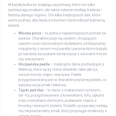
W każdej kulturze znajdują się potrawy, które nie tylko
zachwycają smakiem, ale także odzwierciedlają tradycje i
historię danego regionu. Oto kilka tradycyjnych dań, które
warto poznać, aby lepiej zrozumieć różnorodność kulinarną
świata:
Włoska pizza
– to jedna z najsłynniejszych potraw na
świecie. Charakteryzuje się cienkim, chrupiącym
ciastem oraz różnorodnymi dodatkami, od klasycznej
margherity z serem mozzarella i paroma liśćmi bazylii,
po bardziej wyszukane kompozycje z owocami morza
czy warzywami.
Hiszpańska paella
– tradycyjne danie pochodzące z
Walencji, które łączy różne składniki, takie jak ryż,
owoce morza, mięso i warzywa. Paella
przygotowywana jest w charakterystycznej patelni, co
wpływa na jej smak i teksturę.
Tajski pad thai
– to danie z makaronem ryżowym,
stir-fry, przygotowywane z krewetkami, tofu, jajkami
oraz orzeszkami ziemnymi, podawane często z
limonką i świeżymi ziołami. Dodatki i przyprawy nadają
mu niepowtarzalny smak, który przyciąga smakoszy z