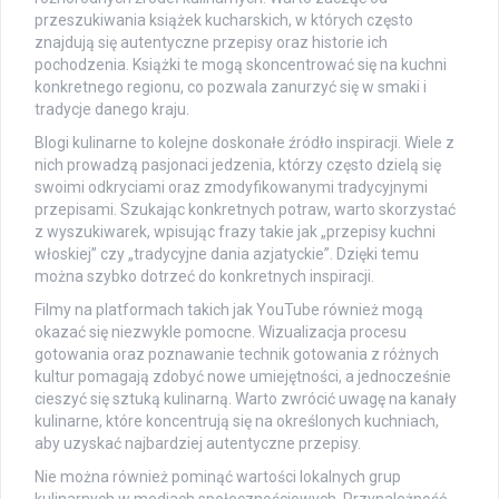
przeszukiwania książek kucharskich, w których często
znajdują się autentyczne przepisy oraz historie ich
pochodzenia. Książki te mogą skoncentrować się na kuchni
konkretnego regionu, co pozwala zanurzyć się w smaki i
tradycje danego kraju.
Blogi kulinarne to kolejne doskonałe źródło inspiracji. Wiele z
nich prowadzą pasjonaci jedzenia, którzy często dzielą się
swoimi odkryciami oraz zmodyfikowanymi tradycyjnymi
przepisami. Szukając konkretnych potraw, warto skorzystać
z wyszukiwarek, wpisując frazy takie jak „przepisy kuchni
włoskiej” czy „tradycyjne dania azjatyckie”. Dzięki temu
można szybko dotrzeć do konkretnych inspiracji.
Filmy na platformach takich jak YouTube również mogą
okazać się niezwykle pomocne. Wizualizacja procesu
gotowania oraz poznawanie technik gotowania z różnych
kultur pomagają zdobyć nowe umiejętności, a jednocześnie
cieszyć się sztuką kulinarną. Warto zwrócić uwagę na kanały
kulinarne, które koncentrują się na określonych kuchniach,
aby uzyskać najbardziej autentyczne przepisy.
Nie można również pominąć wartości lokalnych grup