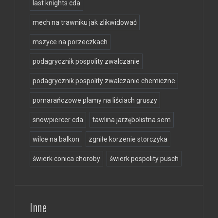
last knights cda
mech na trawniku jak zlikwidować
mszyce na porzeczkach
podagrycznik pospolity zwalczanie
podagrycznik pospolity zwalczanie chemiczne
pomarańczowe plamy na liściach gruszy
snowpiercer cda
tawlina jarzębolistna sem
wilce na balkon
zgniłe korzenie storczyka
świerk conica choroby
świerk pospolity pusch
Inne