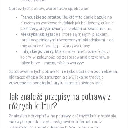
całego świata.
Oprócz tych potraw, warto także spróbować:
Francuskiego ratatouille
, który to danie bazuje na
duszonych warzywach, takich jak bakłażany, cukinie i
pomidory, przyprawionych ziołami prowansalskimi.
Meksykańskiej tacos
, które są małymi plackami
tortilli wypełnionymi różnorodnymi składnikami – od
mięsa, przez fasolę, po warzywa i sosy.
Indyjskiego curry
, które może mieć różne formy i
kolory, w zależności od zastosowania przypraw, a
także bazy – mięsa, ryb lub warzyw.
Spróbowanie tych potraw to nie tylko uczta dla podniebienia,
ale także okazja do zanurzenia się w lokalne tradycje i
zrozumienia bogatej kultury kulinarnej każdego kraju.
Jak znaleźć przepisy na potrawy z
różnych kultur?
Znalezienie przepisów na potrawy z różnych kultur stało się
niezwykle proste dzięki dostępowi do Internetu oraz
różnorodnych źródeł kulinarnych. Warto zacząć od