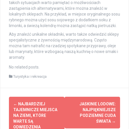
takich sytuacjach warto pamiętać o możliwościach
zastąpienia ich alternatywami, które można znaleźć w
lokalnych sklepach. Na przykład, w miejsce oryginalnego sosu
rybnego można użyć sosu sojowego z dodatkiem soku z
limonki, a świeżą kolendrę można zastąpić natką pietruszki.
Aby znaleźć unikalne składniki, warto także odwiedzić sklepy
specjalistyczne z żywnością międzynarodową. Często
można tam natrafić na rzadziej spotykane przyprawy, oleje
lub marynaty, które wzbogacą naszą kuchnię o nowe smaki i
aromaty.
No related posts.
Turystyka i rekreacja
Post
←
NAJBARDZIEJ
JASKINIE LODOWE:
navigation
TAJEMNICZE MIEJSCA
NAJPIĘKNIEJSZE
NA ZIEMI, KTÓRE
PODZIEMNE CUDA
WARTE SĄ
ŚWIATA
→
ODWIEDZENIA