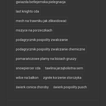
gwiazda betlejemska pielegnacja
last knights cda
mech na trawniku jak zlikwidować
mszyce na porzeczkach
podagrycznik pospolity zwalczanie
podagrycznik pospolity zwalczanie chemiczne
pomarańczowe plamy na liściach gruszy
snowpiercer cda
tawlina jarzębolistna sem
wilce na balkon
zgniłe korzenie storczyka
świerk conica choroby
świerk pospolity pusch