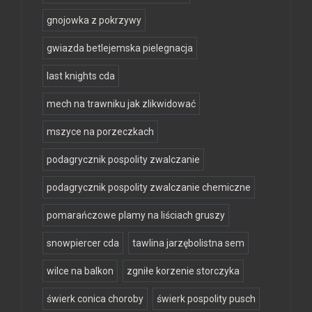
gnojowka z pokrzywy
gwiazda betlejemska pielegnacja
last knights cda
mech na trawniku jak zlikwidować
mszyce na porzeczkach
podagrycznik pospolity zwalczanie
podagrycznik pospolity zwalczanie chemiczne
pomarańczowe plamy na liściach gruszy
snowpiercer cda
tawlina jarzębolistna sem
wilce na balkon
zgniłe korzenie storczyka
świerk conica choroby
świerk pospolity pusch