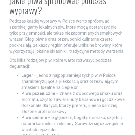
Jakie piwa spróbować podczas
wyprawy?
Podczas każdej wyprawy w Polsce warto spróbować
szerokiej gamy lokalnych piw, które mogą dostarczyć nie
tylko przyjemności, ale także niezapomnianych smakowych
wrażeń. Blogi piwne oraz przewodniki kulinarne często
podkreślają, że każdy region oferuje unikalne browary, które
wykorzystują lokalne składniki i tradycyjne metody warzenia.
Oto kilka rodzajów piw, które warto rozważyć podczas
degustacji:
Lager
– jedno z najpopularniejszych piw w Polsce,
charakteryzujące się lekkością oraz orzeźwiającym
smakiem. Idealne na ciepłe dni.
Piwo pszeniczne
– znane z owocowego smaku oraz
aromatu, często zawiera nuty bananowe i goździkowe.
Doskonałe dla tych, którzy preferują nieco bardziej
złożone profil smakowy.
Piwo ciemne
– o głębokim, bogatym smaku, często z
nutami karmelu i czekolady. Sprawdzi się szczególnie
w chłodniejsze dni.