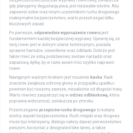
Bezpieczeństwo podczas wyprawy rowerowej, zwłaszcza
gdy planujemy degustację piwa, jest niezwykle istotne. Aby
zapewnić sobie oraz innym uczestnikom ruchu drogowego
maksymalne bezpieczeństwo, warto przestrzegać kilku
kluczowych zasad.
Po pierwsze,
odpowiednie wyposażenie roweru
jest
fundamentem każdej bezpiecznej wyprawy. Upewnij się, że
twój rower jest w dobrym stanie technicznym, posiada
sprawne hamulce, oświetlenie oraz odblaski. Dobrze jest
także mieć ze sobą podstawowy zestaw narzędzi oraz
zapasową dętkę, by w razie awarii móc szybko naprawić
rower.
Następnym ważnym krokiem jest noszenie
kasku
. Kask
znacznie zwiększa ochronę głowy w przypadku upadku i
powinien być noszony zawsze, niezależnie od długości trasy.
Warto również zaopatrzyć się w
odzież odblaskową
, która
poprawia widoczność, zwłaszcza po zmroku.
Przestrzeganie
przepisów ruchu drogowego
to kolejny
istotny aspekt bezpieczeństwa. Ruch miejski oraz drogowy
może być intensywny, dlatego należy dawać pierwszeństwo
pieszym, korzystać z designated bike lanes, a także