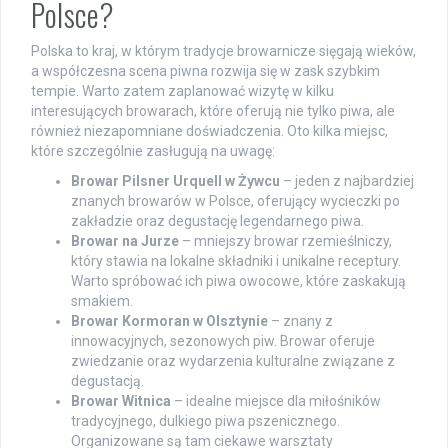
Polsce?
Polska to kraj, w którym tradycje browarnicze sięgają wieków,
a współczesna scena piwna rozwija się w zask szybkim
tempie. Warto zatem zaplanować wizytę w kilku
interesujących browarach, które oferują nie tylko piwa, ale
również niezapomniane doświadczenia. Oto kilka miejsc,
które szczególnie zasługują na uwagę:
Browar Pilsner Urquell w Żywcu
– jeden z najbardziej
znanych browarów w Polsce, oferujący wycieczki po
zakładzie oraz degustację legendarnego piwa.
Browar na Jurze
– mniejszy browar rzemieślniczy,
który stawia na lokalne składniki i unikalne receptury.
Warto spróbować ich piwa owocowe, które zaskakują
smakiem.
Browar Kormoran w Olsztynie
– znany z
innowacyjnych, sezonowych piw. Browar oferuje
zwiedzanie oraz wydarzenia kulturalne związane z
degustacją.
Browar Witnica
– idealne miejsce dla miłośników
tradycyjnego, dulkiego piwa pszenicznego.
Organizowane są tam ciekawe warsztaty