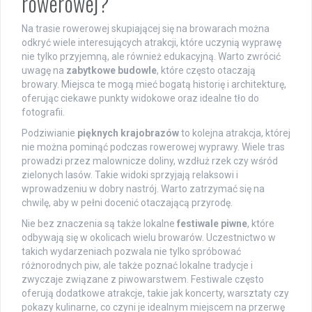
rowerowej?
Na trasie rowerowej skupiającej się na browarach można
odkryć wiele interesujących atrakcji, które uczynią wyprawę
nie tylko przyjemną, ale również edukacyjną. Warto zwrócić
uwagę na
zabytkowe budowle
, które często otaczają
browary. Miejsca te mogą mieć bogatą historię i architekturę,
oferując ciekawe punkty widokowe oraz idealne tło do
fotografii.
Podziwianie
pięknych krajobrazów
to kolejna atrakcja, której
nie można pominąć podczas rowerowej wyprawy. Wiele tras
prowadzi przez malownicze doliny, wzdłuż rzek czy wśród
zielonych lasów. Takie widoki sprzyjają relaksowi i
wprowadzeniu w dobry nastrój. Warto zatrzymać się na
chwilę, aby w pełni docenić otaczającą przyrodę.
Nie bez znaczenia są także lokalne
festiwale piwne
, które
odbywają się w okolicach wielu browarów. Uczestnictwo w
takich wydarzeniach pozwala nie tylko spróbować
różnorodnych piw, ale także poznać lokalne tradycje i
zwyczaje związane z piwowarstwem. Festiwale często
oferują dodatkowe atrakcje, takie jak koncerty, warsztaty czy
pokazy kulinarne, co czyni je idealnym miejscem na przerwę