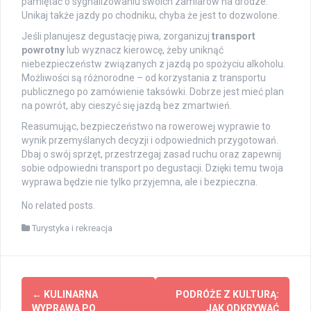
pamiętać o sygnalizowaniu swoich zamiarów na drodze.
Unikaj także jazdy po chodniku, chyba że jest to dozwolone.
Jeśli planujesz degustację piwa, zorganizuj
transport
powrotny
lub wyznacz kierowcę, żeby uniknąć
niebezpieczeństw związanych z jazdą po spożyciu alkoholu.
Możliwości są różnorodne – od korzystania z transportu
publicznego po zamówienie taksówki. Dobrze jest mieć plan
na powrót, aby cieszyć się jazdą bez zmartwień.
Reasumując, bezpieczeństwo na rowerowej wyprawie to
wynik przemyślanych decyzji i odpowiednich przygotowań.
Dbaj o swój sprzęt, przestrzegaj zasad ruchu oraz zapewnij
sobie odpowiedni transport po degustacji. Dzięki temu twoja
wyprawa będzie nie tylko przyjemna, ale i bezpieczna.
No related posts.
Turystyka i rekreacja
Post
←
KULINARNA
PODRÓŻE Z KULTURĄ:
WYPRAWA PO
JAK ODKRYWAĆ