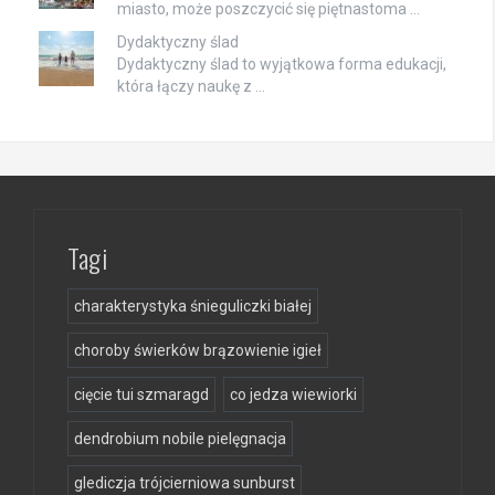
miasto, może poszczycić się piętnastoma …
Dydaktyczny ślad
Dydaktyczny ślad to wyjątkowa forma edukacji,
która łączy naukę z …
Tagi
charakterystyka śnieguliczki białej
choroby świerków brązowienie igieł
cięcie tui szmaragd
co jedza wiewiorki
dendrobium nobile pielęgnacja
glediczja trójcierniowa sunburst