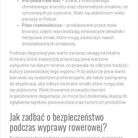
IPA (India Pale Ale)
– znane z intensywnego
chmielowego aromatu oraz różnorodnych smaków, od
cytrusowych po żywiczne. Stało się ulubieńcem wielu
piwoszy w Polsce.
Piwo rzemieślnicze
– produkowane przez małe
browary, często wprowadzają innowacyjne składniki i
nietypowe smaki, które mogą zaskoczyć nawet
doświadczonych smakoszy.
Podczas degustacji piw, warto zwracać uwagę na lokalne
browary, które zazwyczaj proponują piwa warzone
wyłącznie na danym terenie, co pozwala na odkrycie tradycji i
kultury piwowarskiej tego regionu. Przy wyborze piwa warto
kierować się osobistymi preferencjami, ale także zachęcamy
do eksploracji, aby odkryć nieznane smaki, które mogą stać
się ulubionymi. Wiele browarów prowadzi również
organizowane degustacje, co może być doskonałą okazją do
zgłębienia tajników piwowarstwa oraz historii ich produktów.
Jak zadbać o bezpieczeństwo
podczas wyprawy rowerowej?