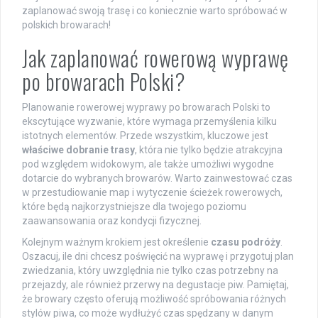
zaplanować swoją trasę i co koniecznie warto spróbować w
polskich browarach!
Jak zaplanować rowerową wyprawę
po browarach Polski?
Planowanie rowerowej wyprawy po browarach Polski to
ekscytujące wyzwanie, które wymaga przemyślenia kilku
istotnych elementów. Przede wszystkim, kluczowe jest
właściwe dobranie trasy
, która nie tylko będzie atrakcyjna
pod względem widokowym, ale także umożliwi wygodne
dotarcie do wybranych browarów. Warto zainwestować czas
w przestudiowanie map i wytyczenie ścieżek rowerowych,
które będą najkorzystniejsze dla twojego poziomu
zaawansowania oraz kondycji fizycznej.
Kolejnym ważnym krokiem jest określenie
czasu podróży
.
Oszacuj, ile dni chcesz poświęcić na wyprawę i przygotuj plan
zwiedzania, który uwzględnia nie tylko czas potrzebny na
przejazdy, ale również przerwy na degustacje piw. Pamiętaj,
że browary często oferują możliwość spróbowania różnych
stylów piwa, co może wydłużyć czas spędzany w danym