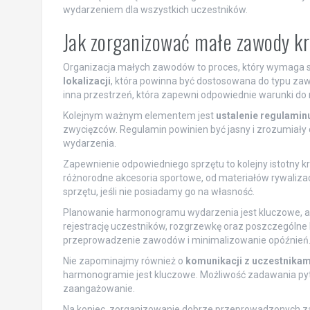
wydarzeniem dla wszystkich uczestników.
Jak zorganizować małe zawody k
Organizacja małych zawodów to proces, który wymaga sta
lokalizacji
, która powinna być dostosowana do typu zawo
inna przestrzeń, która zapewni odpowiednie warunki do 
Kolejnym ważnym elementem jest
ustalenie regulamin
zwycięzców. Regulamin powinien być jasny i zrozumiały 
wydarzenia.
Zapewnienie odpowiedniego sprzętu to kolejny istotny 
różnorodne akcesoria sportowe, od materiałów rywaliza
sprzętu, jeśli nie posiadamy go na własność.
Planowanie harmonogramu wydarzenia jest kluczowe, ab
rejestrację uczestników, rozgrzewkę oraz poszczególn
przeprowadzenie zawodów i minimalizowanie opóźnień
Nie zapominajmy również o
komunikacji z uczestnikam
harmonogramie jest kluczowe. Możliwość zadawania pyta
zaangażowanie.
Na koniec, zorganizowanie dobrze przeprowadzonych za