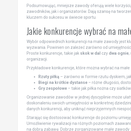
Podsumowując, mniejsze zawody oferują wiele korzyści,
zawodników, jak i organizatorów. Dają szansę na tworzeni
kluczem do sukcesu w świecie sportu.
Jakie konkurencje wybrać na ma
Wybór odpowiednich konkurencji na małe zawody jest k
wyzwania. Powinien on zależeć zarówno od umiejętności 
Proste konkurencje, takie jak
skok w dal
czy
dwa ognie
,
organizacji.
Przykładowe konkurencje, które można wybrać na małe 
Rzuty piłką
– zarówno w formie rzutu dyskiem, jak
Biegi na krótkie dystanse
– różne długości, dost
Gry zespołowe
– takie jak piłka nożna czy siatków
Organizowanie zawodów w jednej dyscyplinie może ułatw
doskonaleniu swoich umiejętności w konkretnej dziedzin
danych konkurencji, aby uniknąć nieprzyjemnych niespo
Starając się dostosować konkurencje do poziomu umiejęt
Umożliwienie rywalizacji na różnych poziomach zaawans
na dobrą zabawę. Dobrze zorganizowane małe zawody 