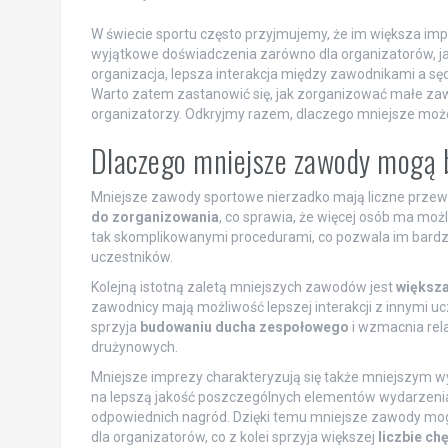
W świecie sportu często przyjmujemy, że im większa im
wyjątkowe doświadczenia zarówno dla organizatorów, jak 
organizacja, lepsza interakcja między zawodnikami a s
Warto zatem zastanowić się, jak zorganizować małe zawod
organizatorzy. Odkryjmy razem, dlaczego mniejsze może
Dlaczego mniejsze zawody mogą 
Mniejsze zawody sportowe nierzadko mają liczne przew
do zorganizowania
, co sprawia, że więcej osób ma mo
tak skomplikowanymi procedurami, co pozwala im bardziej 
uczestników.
Kolejną istotną zaletą mniejszych zawodów jest
większa
zawodnicy mają możliwość lepszej interakcji z innymi uc
sprzyja
budowaniu ducha zespołowego
i wzmacnia rel
drużynowych.
Mniejsze imprezy charakteryzują się także mniejszym
na lepszą jakość poszczególnych elementów wydarzenia
odpowiednich nagród. Dzięki temu mniejsze zawody mogą
dla organizatorów, co z kolei sprzyja większej
liczbie ch