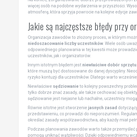
więcej osób na podobne wydarzenia w przyszłości. Wysok
atmosferę, która sprzyja powrocie na kolejne edycje za
Jakie są najczęstsze błędy przy 
Organizacja zawodów to złożony proces, w którym możn
niedoszacowanie liczby uczestników
. Wiele osób uważa
odpowiedniego planowania w tej kwestii może prowadzić 
uczestników, jak i organizatorów.
Innym istotnym błędem jest
niewłaściwe dobór sprzętu
które muszą być dostosowane do danej dyscypliny. Nieod
ryzyko kontuzji dla uczestników. Dlatego warto wcześniej 
Niewłaściwe
sędziowanie
to kolejny powszechny proble
tylko dobrze znać zasady, ale także cechować się obiek
sędziowanie jest niejasne lub nachalne, uczestnicy mog
Równie istotne jest stworzenie
jasnych zasad
dotyczący
przedstawieniu, co prowadzi do nieporozumień. Regulami
określać zasady współzawodnictwa, aby każdy miał pe
Podczas planowania zawodów warto także przemyśleć p
pomogą uniknąć wątpliwości. Dzięki odpowiedniemu wc