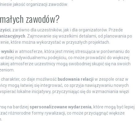
niesie jakość organizacji zawodów.
ji małych zawodów?
zyści
, zarówno dla uczestników, jak i dla organizatorów. Przede
anizacyjnych
. Zajmowanie się wszelkimi detalami, od planowania po
enie, które można wykorzystać w przyszłych projektach.
 wyniki
w atmosferze, która jest mniej stresująca w porównaniu do
bardziej indywidualnemu podejściu, co może prowadzić do większej
takiej atmosferze uczestnicy mogą swobodniej skupić się na swoich
czeniom.
 charakter, co daje możliwość
budowania relacji
w zespole oraz w
kańcy mogą łatwiej się integrować, co sprzyja nawiązywaniu nowych
pierać lokalne inicjatywy, przyczyniając się do wzmacniania więzi
nsę na bardziej
spersonalizowane wydarzenia
, które mogą być lepiej
ć różnorodne formy rywalizacji, co może przyciągnąć większe
.