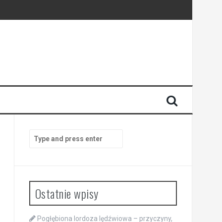
Search
for:
Ostatnie wpisy
Pogłębiona lordoza lędźwiowa – przyczyny,