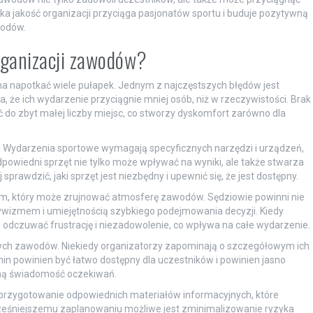
a jakość organizacji przyciąga pasjonatów sportu i buduje pozytywną
wodów.
organizacji zawodów?
a napotkać wiele pułapek. Jednym z najczęstszych błędów jest
, że ​​ich wydarzenie przyciągnie mniej osób, niż w rzeczywistości. Brak
do zbyt małej liczby miejsc, co stworzy dyskomfort zarówno dla
. Wydarzenia sportowe wymagają specyficznych narzędzi i urządzeń,
powiedni sprzęt nie tylko może wpływać na wyniki, ale także stwarza
sprawdzić, jaki sprzęt jest niezbędny i upewnić się, że jest dostępny.
m, który może zrujnować atmosferę zawodów. Sędziowie powinni nie
tywizmem i umiejętnością szybkiego podejmowania decyzji. Kiedy
ą odczuwać frustrację i niezadowolenie, co wpływa na całe wydarzenie.
ch zawodów. Niekiedy organizatorzy zapominają o szczegółowym ich
n powinien być łatwo dostępny dla uczestników i powinien jasno
łną świadomość oczekiwań.
rzygotowanie odpowiednich materiałów informacyjnych, które
ześniejszemu zaplanowaniu możliwe jest zminimalizowanie ryzyka