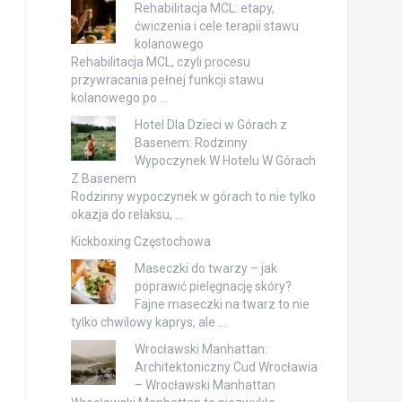
Rehabilitacja MCL: etapy,
ćwiczenia i cele terapii stawu
kolanowego
Rehabilitacja MCL, czyli procesu
przywracania pełnej funkcji stawu
kolanowego po …
Hotel Dla Dzieci w Górach z
Basenem: Rodzinny
Wypoczynek W Hotelu W Górach
Z Basenem
Rodzinny wypoczynek w górach to nie tylko
okazja do relaksu, …
Kickboxing Częstochowa
Maseczki do twarzy – jak
poprawić pielęgnację skóry?
Fajne maseczki na twarz to nie
tylko chwilowy kaprys, ale …
Wrocławski Manhattan:
Architektoniczny Cud Wrocławia
– Wrocławski Manhattan