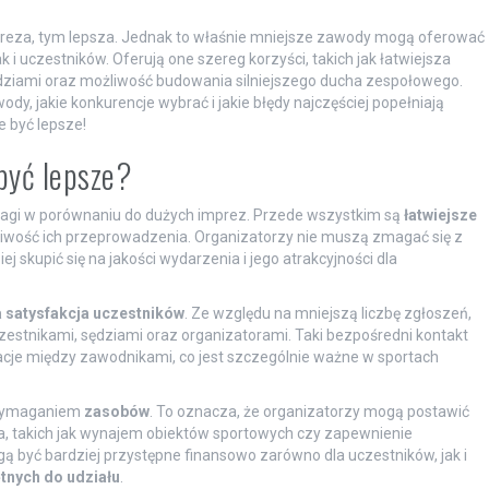
preza, tym lepsza. Jednak to właśnie mniejsze zawody mogą oferować
i uczestników. Oferują one szereg korzyści, takich jak łatwiejsza
ędziami oraz możliwość budowania silniejszego ducha zespołowego.
y, jakie konkurencje wybrać i jakie błędy najczęściej popełniają
 być lepsze!
być lepsze?
agi w porównaniu do dużych imprez. Przede wszystkim są
łatwiejsze
żliwość ich przeprowadzenia. Organizatorzy nie muszą zmagać się z
skupić się na jakości wydarzenia i jego atrakcyjności dla
 satysfakcja uczestników
. Ze względu na mniejszą liczbę zgłoszeń,
zestnikami, sędziami oraz organizatorami. Taki bezpośredni kontakt
acje między zawodnikami, co jest szczególnie ważne w sportach
 wymaganiem
zasobów
. To oznacza, że organizatorzy mogą postawić
, takich jak wynajem obiektów sportowych czy zapewnienie
 być bardziej przystępne finansowo zarówno dla uczestników, jak i
ętnych do udziału
.