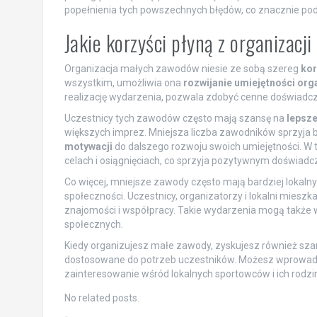
popełnienia tych powszechnych błędów, co znacznie pod
Jakie korzyści płyną z organizac
Organizacja małych zawodów niesie ze sobą szereg
kor
wszystkim, umożliwia ona
rozwijanie umiejętności org
realizację wydarzenia, pozwala zdobyć cenne doświadcz
Uczestnicy tych zawodów często mają szansę na
lepsze
większych imprez. Mniejsza liczba zawodników sprzyja 
motywacji
do dalszego rozwoju swoich umiejętności. W 
celach i osiągnięciach, co sprzyja pozytywnym doświad
Co więcej, mniejsze zawody często mają bardziej lokalny
społeczności. Uczestnicy, organizatorzy i lokalni miesz
znajomości i współpracy. Takie wydarzenia mogą także ws
społecznych.
Kiedy organizujesz małe zawody, zyskujesz również sza
dostosowane do potrzeb uczestników. Możesz wprowadza
zainteresowanie wśród lokalnych sportowców i ich rodzin
No related posts.