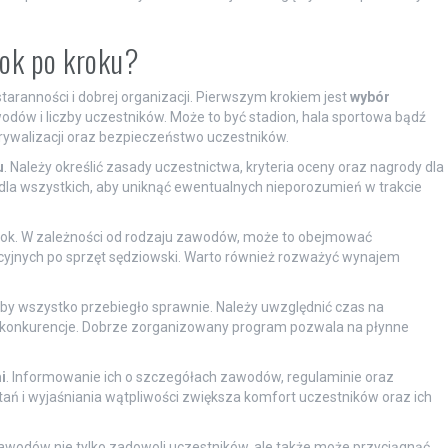
rok po kroku?
ranności i dobrej organizacji. Pierwszym krokiem jest
wybór
dów i liczby uczestników. Może to być stadion, hala sportowa bądź
rywalizacji oraz bezpieczeństwo uczestników.
u
. Należy określić zasady uczestnictwa, kryteria oceny oraz nagrody dla
dla wszystkich, aby uniknąć ewentualnych nieporozumień w trakcie
krok. W zależności od rodzaju zawodów, może to obejmować
cyjnych po sprzęt sędziowski. Warto również rozważyć wynajem
y wszystko przebiegło sprawnie. Należy uwzględnić czas na
e konkurencje. Dobrze zorganizowany program pozwala na płynne
.
i
. Informowanie ich o szczegółach zawodów, regulaminie oraz
ń i wyjaśniania wątpliwości zwiększa komfort uczestników oraz ich
wodów nie tylko zadowoli uczestników, ale także może przyciągnąć