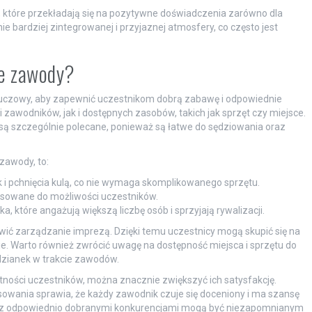
 które przekładają się na pozytywne doświadczenia zarówno dla
e bardziej zintegrowanej i przyjaznej atmosfery, co często jest
łe zawody?
luczowy, aby zapewnić uczestnikom dobrą zabawę i odpowiednie
zawodników, jak i dostępnych zasobów, takich jak sprzęt czy miejsce.
 są szczególnie polecane, ponieważ są łatwe do sędziowania oraz
zawody, to:
 i pchnięcia kulą, co nie wymaga skomplikowanego sprzętu.
osowane do możliwości uczestników.
ka, które angażują większą liczbę osób i sprzyjają rywalizacji.
ić zarządzanie imprezą. Dzięki temu uczestnicy mogą skupić się na
ie. Warto również zwrócić uwagę na dostępność miejsca i sprzętu do
dzianek w trakcie zawodów.
ności uczestników, można znacznie zwiększyć ich satysfakcję.
owania sprawia, że każdy zawodnik czuje się doceniony i ma szansę
z odpowiednio dobranymi konkurencjami mogą być niezapomnianym