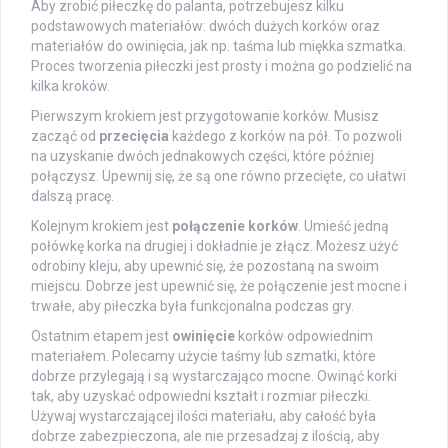
Aby zrobić piłeczkę do palanta, potrzebujesz kilku
podstawowych materiałów: dwóch dużych korków oraz
materiałów do owinięcia, jak np. taśma lub miękka szmatka.
Proces tworzenia piłeczki jest prosty i można go podzielić na
kilka kroków.
Pierwszym krokiem jest przygotowanie korków. Musisz
zacząć od
przecięcia
każdego z korków na pół. To pozwoli
na uzyskanie dwóch jednakowych części, które później
połączysz. Upewnij się, że są one równo przecięte, co ułatwi
dalszą pracę.
Kolejnym krokiem jest
połączenie korków
. Umieść jedną
połówkę korka na drugiej i dokładnie je złącz. Możesz użyć
odrobiny kleju, aby upewnić się, że pozostaną na swoim
miejscu. Dobrze jest upewnić się, że połączenie jest mocne i
trwałe, aby piłeczka była funkcjonalna podczas gry.
Ostatnim etapem jest
owinięcie
korków odpowiednim
materiałem. Polecamy użycie taśmy lub szmatki, które
dobrze przylegają i są wystarczająco mocne. Owinąć korki
tak, aby uzyskać odpowiedni kształt i rozmiar piłeczki.
Używaj wystarczającej ilości materiału, aby całość była
dobrze zabezpieczona, ale nie przesadzaj z ilością, aby