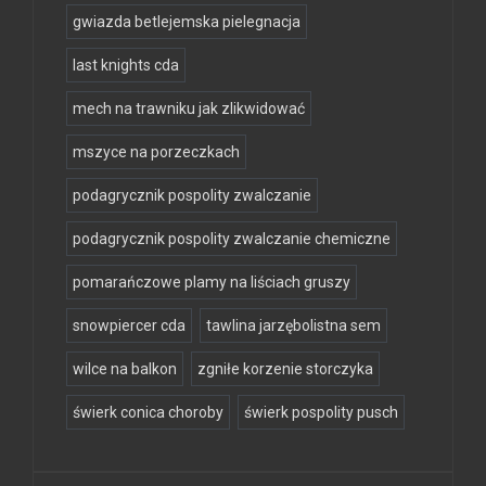
gwiazda betlejemska pielegnacja
last knights cda
mech na trawniku jak zlikwidować
mszyce na porzeczkach
podagrycznik pospolity zwalczanie
podagrycznik pospolity zwalczanie chemiczne
pomarańczowe plamy na liściach gruszy
snowpiercer cda
tawlina jarzębolistna sem
wilce na balkon
zgniłe korzenie storczyka
świerk conica choroby
świerk pospolity pusch