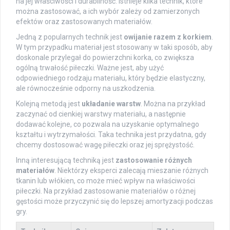
na jej właściwości i durabilność. Istnieje kilka technik, które
można zastosować, a ich wybór zależy od zamierzonych
efektów oraz zastosowanych materiałów.
Jedną z popularnych technik jest
owijanie razem z korkiem
.
W tym przypadku materiał jest stosowany w taki sposób, aby
doskonale przylegał do powierzchni korka, co zwiększa
ogólną trwałość piłeczki. Ważne jest, aby użyć
odpowiedniego rodzaju materiału, który będzie elastyczny,
ale równocześnie odporny na uszkodzenia.
Kolejną metodą jest
układanie warstw
. Można na przykład
zaczynać od cienkiej warstwy materiału, a następnie
dodawać kolejne, co pozwala na uzyskanie optymalnego
kształtu i wytrzymałości. Taka technika jest przydatna, gdy
chcemy dostosować wagę piłeczki oraz jej sprężystość.
Inną interesującą techniką jest
zastosowanie różnych
materiałów
. Niektórzy eksperci zalecają mieszanie różnych
tkanin lub włókien, co może mieć wpływ na właściwości
piłeczki. Na przykład zastosowanie materiałów o różnej
gęstości może przyczynić się do lepszej amortyzacji podczas
gry.