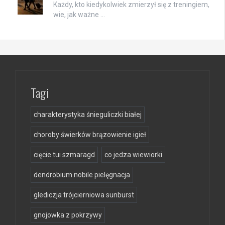
Każdy, kto kiedykolwiek zmierzył się z treningiem,
wie, jak ważne …
Tagi
charakterystyka śnieguliczki białej
choroby świerków brązowienie igieł
cięcie tui szmaragd
co jedza wiewiorki
dendrobium nobile pielęgnacja
glediczja trójcierniowa sunburst
gnojowka z pokrzywy