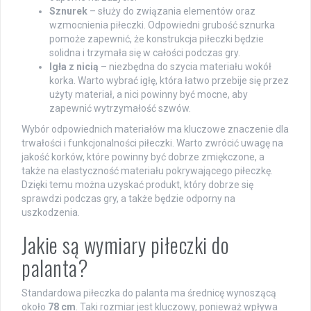
Sznurek
– służy do związania elementów oraz
wzmocnienia piłeczki. Odpowiedni grubość sznurka
pomoże zapewnić, że konstrukcja piłeczki będzie
solidna i trzymała się w całości podczas gry.
Igła z nicią
– niezbędna do szycia materiału wokół
korka. Warto wybrać igłę, która łatwo przebije się przez
użyty materiał, a nici powinny być mocne, aby
zapewnić wytrzymałość szwów.
Wybór odpowiednich materiałów ma kluczowe znaczenie dla
trwałości i funkcjonalności piłeczki. Warto zwrócić uwagę na
jakość korków, które powinny być dobrze zmiękczone, a
także na elastyczność materiału pokrywającego piłeczkę.
Dzięki temu można uzyskać produkt, który dobrze się
sprawdzi podczas gry, a także będzie odporny na
uszkodzenia.
Jakie są wymiary piłeczki do
palanta?
Standardowa piłeczka do palanta ma średnicę wynoszącą
około
78 cm
. Taki rozmiar jest kluczowy, ponieważ wpływa