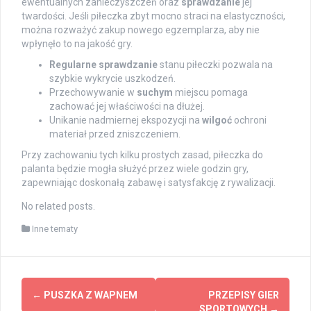
ewentualnych zanieczyszczeń oraz
sprawdzanie
jej
twardości. Jeśli piłeczka zbyt mocno straci na elastyczności,
można rozważyć zakup nowego egzemplarza, aby nie
wpłynęło to na jakość gry.
Regularne sprawdzanie
stanu piłeczki pozwala na
szybkie wykrycie uszkodzeń.
Przechowywanie w
suchym
miejscu pomaga
zachować jej właściwości na dłużej.
Unikanie nadmiernej ekspozycji na
wilgoć
ochroni
materiał przed zniszczeniem.
Przy zachowaniu tych kilku prostych zasad, piłeczka do
palanta będzie mogła służyć przez wiele godzin gry,
zapewniając doskonałą zabawę i satysfakcję z rywalizacji.
No related posts.
Inne tematy
Post
←
PUSZKA Z WAPNEM
PRZEPISY GIER
SPORTOWYCH
→