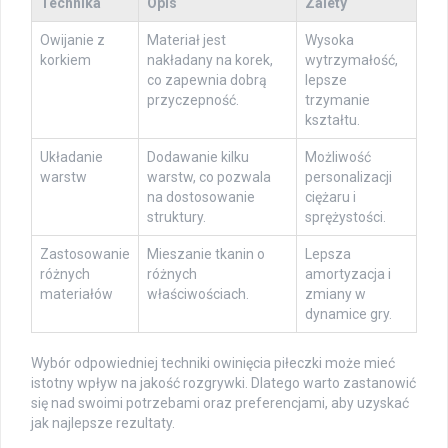
Technika
Opis
Zalety
Owijanie z
Materiał jest
Wysoka
korkiem
nakładany na korek,
wytrzymałość,
co zapewnia dobrą
lepsze
przyczepność.
trzymanie
kształtu.
Układanie
Dodawanie kilku
Możliwość
warstw
warstw, co pozwala
personalizacji
na dostosowanie
ciężaru i
struktury.
sprężystości.
Zastosowanie
Mieszanie tkanin o
Lepsza
różnych
różnych
amortyzacja i
materiałów
właściwościach.
zmiany w
dynamice gry.
Wybór odpowiedniej techniki owinięcia piłeczki może mieć
istotny wpływ na jakość rozgrywki. Dlatego warto zastanowić
się nad swoimi potrzebami oraz preferencjami, aby uzyskać
jak najlepsze rezultaty.