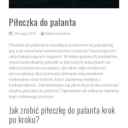
Piłeczka do palanta
20 maja 2014
Elżbieta Kolibra
Piłeczka do palanta to nieodłączny element tej popularnej
gry, a jej wykonanie własnoręcznie może być fascynującym i
satysfakcjonującym zajęciem. W dobie gotowych produktów,
stworzenie idealnej piłeczki w domowych warunkach nie
tylko pozwala zaoszczędzić, ale także daje możliwość
personalizacji. Kluczowe jest dobranie odpowiednich
materiałów oraz technik, które zapewnią trwałość i
funkcjonalność. Zastanawiasz się, jak krok po kroku stworzyć
idealną piłeczkę do palanta? Zapraszam do odkrycia tajników
tego ciekawego procesu!
Jak zrobić piłeczkę do palanta krok
po kroku?