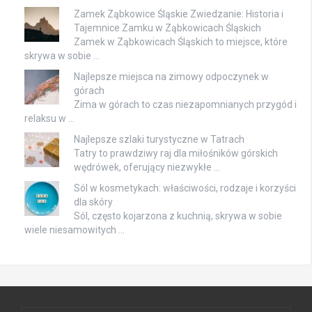
Zamek Ząbkowice Śląskie Zwiedzanie: Historia i
Tajemnice Zamku w Ząbkowicach Śląskich
Zamek w Ząbkowicach Śląskich to miejsce, które
skrywa w sobie …
Najlepsze miejsca na zimowy odpoczynek w
górach
Zima w górach to czas niezapomnianych przygód i
relaksu w …
Najlepsze szlaki turystyczne w Tatrach
Tatry to prawdziwy raj dla miłośników górskich
wędrówek, oferujący niezwykłe …
Sól w kosmetykach: właściwości, rodzaje i korzyści
dla skóry
Sól, często kojarzona z kuchnią, skrywa w sobie
wiele niesamowitych …