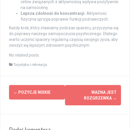
celów związanych z aktywnością wpływa pozytywnie
na samoocenę.
Lepsza zdolność do koncentracji.
Aktywność
fizyczna sprzyja poprawie funkcji poznawczych.
Każdy krok, który stawiamy podczas spaceru, przyczynia się
do poprawy naszego samopoczucia psychicznego. Dlatego
warto uczynić spacery regularną częścią swojego życia, aby
cieszyć się lepszym zdrowiem psychicznym.
No related posts.
Turystyka i rekreacja
Post
←
POZYCJE NISKIE
WAŻNA JEST
navigation
ROZGRZEWKA
→
Dodaj komentarz