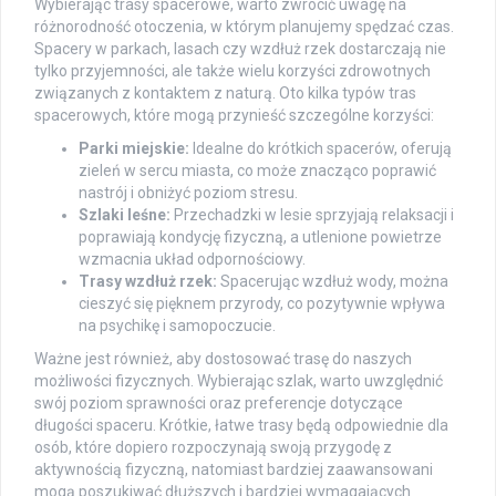
Wybierając trasy spacerowe, warto zwrócić uwagę na
różnorodność otoczenia, w którym planujemy spędzać czas.
Spacery w parkach, lasach czy wzdłuż rzek dostarczają nie
tylko przyjemności, ale także wielu korzyści zdrowotnych
związanych z kontaktem z naturą. Oto kilka typów tras
spacerowych, które mogą przynieść szczególne korzyści:
Parki miejskie:
Idealne do krótkich spacerów, oferują
zieleń w sercu miasta, co może znacząco poprawić
nastrój i obniżyć poziom stresu.
Szlaki leśne:
Przechadzki w lesie sprzyjają relaksacji i
poprawiają kondycję fizyczną, a utlenione powietrze
wzmacnia układ odpornościowy.
Trasy wzdłuż rzek:
Spacerując wzdłuż wody, można
cieszyć się pięknem przyrody, co pozytywnie wpływa
na psychikę i samopoczucie.
Ważne jest również, aby dostosować trasę do naszych
możliwości fizycznych. Wybierając szlak, warto uwzględnić
swój poziom sprawności oraz preferencje dotyczące
długości spaceru. Krótkie, łatwe trasy będą odpowiednie dla
osób, które dopiero rozpoczynają swoją przygodę z
aktywnością fizyczną, natomiast bardziej zaawansowani
mogą poszukiwać dłuższych i bardziej wymagających