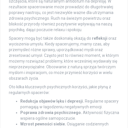
szczęścia, które są naturalnym antidotum na depresję. W
rezultacie spacerowanie może prowadzić do długotrwałej
poprawy nastroju, co jest niezwykle ważne dla utrzymania
zdrowia psychicznego. Ruch na świeżym powietrzu oraz
bliskość przyrody również pozytywnie wpływają na naszą
psychikę, dając poczucie relaxu i spokoju.
Spacery mogą być także doskonałą okazją do
refleksji
oraz
wyciszenia umysłu. Kiedy spacerujemy, mamy czas, aby
przemyśleć różne sprawy, uporządkować myśli oraz
zresetować umysł. Często jest to również moment, w którym
możemy rozwiązać problemy, które wcześniej wydawały się
nieprzezwyciężalne. Obcowanie z naturą sprzyja twórczym
myślom i inspiracjom, co może przynieść korzyści w wielu
obszarach życia.
Oto kilka kluczowych psychicznych korzyści, jakie płyną z
regularnych spacerów:
Redukcja objawów lęku i depresji.
Regularne spacery
pomagają w łagodzeniu negatywnych emocji.
Poprawa zdrowia psychicznego.
Aktywność fizyczna
wspiera ogólne samopoczucie.
Wzrost pewności siebie.
Osiąganie codziennych