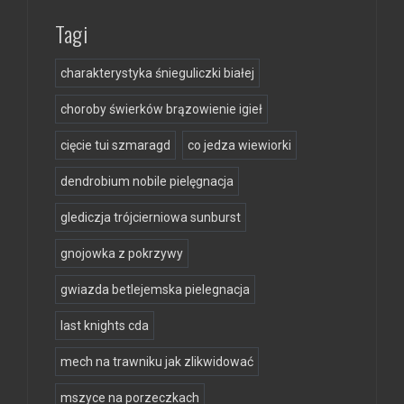
Tagi
charakterystyka śnieguliczki białej
choroby świerków brązowienie igieł
cięcie tui szmaragd
co jedza wiewiorki
dendrobium nobile pielęgnacja
glediczja trójcierniowa sunburst
gnojowka z pokrzywy
gwiazda betlejemska pielegnacja
last knights cda
mech na trawniku jak zlikwidować
mszyce na porzeczkach