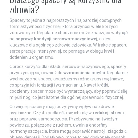
zdrowia?
Spacery to jedna z najprostszych i najbardziej dostępnych
form aktywności fizycznej, która przynosi wiele korzyści
zdrowotnych. Regularne chodzenie może znacząco wpłynąć
na
poprawę kondycji sercowo-naczyniowej
, co jest
kluczowe dla ogólnego zdrowia człowieka. W trakcie spaceru
serce pracuje intensywniej, co pomaga w obiegu krwi i
dotlenieniu organizmu.
Oprócz korzyści dla układu sercowo-naczyniowego, spacery
przyczyniają się również do
wzmocnienia mięśni
. Regularnie
wychodząc na spacer, angażujemy różne grupy mięśniowe,
co sprzyja ich tonizacji i wzmacnianiu. Nawet krótki,
codzienny spacer może być wystarczający, aby poprawić siłę
mięśni nóg, co jest istotne dla ogólnej sprawności fizycznej.
Co więcej, spacery mają pozytywny wpływ na zdrowie
psychiczne. Często podkreśla się ich rolę w
redukcji stresu
oraz poprawie samopoczucia. Przebywanie na świeżym
powietrzu, połączone z ruchem, uwalnia endorfiny –
hormony szczęścia, które mogą poprawić nastrój i złagodzić
objawy depresji. Dodatkowo, może to być doskonały sposób