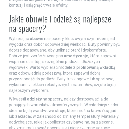
kontuzji i osiągnąć trwałe efekty.
Jakie obuwie i odzież są najlepsze
na spacery?
Wybierając
obuwie
na spacery, kluczowym czynnikiem jest
wygoda oraz dobór odpowiedniej wielkości. Buty powinny być
dobrze dopasowane, aby uniknąć otarć i dyskomfortu.
Dobrze jest zwrócić uwagę na
amortyzację
, która zapewni
wsparcie dla stóp, szczególnie podczas dłuższych
wędrówek. Warto wybierać modele z
profilowaną wkładką
oraz odpowiednią podeszwą, która zapewni dobrą
przyczepność do podłoża. Buty trekkingowe lub sportowe,
wykonane z lekkich i elastycznych materiałów, często będą
najlepszym wyborem.
W kwestii
odzieży
na spacery, należy dostosować ją do
panujących warunków atmosferycznych. W chłodniejsze dni
idealne będą warstwowe stroje, które można łatwo ściągać
lub zakładać w zależności od zmiany temperatury. Materiały
oddychające, takie jak poliester czy bawełna, są zalecane,
aby zminimalizować pocenie się i nieprzyjemne uczucie