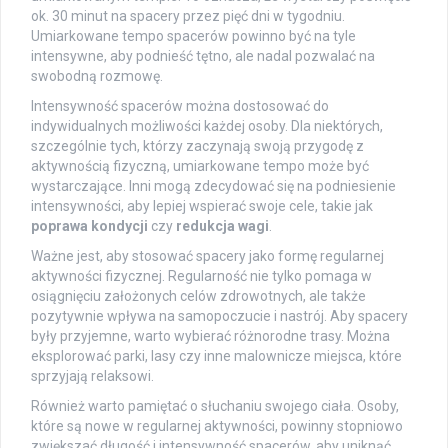
ok. 30 minut na spacery przez pięć dni w tygodniu.
Umiarkowane tempo spacerów powinno być na tyle
intensywne, aby podnieść tętno, ale nadal pozwalać na
swobodną rozmowę.
Intensywność spacerów można dostosować do
indywidualnych możliwości każdej osoby. Dla niektórych,
szczególnie tych, którzy zaczynają swoją przygodę z
aktywnością fizyczną, umiarkowane tempo może być
wystarczające. Inni mogą zdecydować się na podniesienie
intensywności, aby lepiej wspierać swoje cele, takie jak
poprawa kondycji
czy
redukcja wagi
.
Ważne jest, aby stosować spacery jako formę regularnej
aktywności fizycznej. Regularność nie tylko pomaga w
osiągnięciu założonych celów zdrowotnych, ale także
pozytywnie wpływa na samopoczucie i nastrój. Aby spacery
były przyjemne, warto wybierać różnorodne trasy. Można
eksplorować parki, lasy czy inne malownicze miejsca, które
sprzyjają relaksowi.
Również warto pamiętać o słuchaniu swojego ciała. Osoby,
które są nowe w regularnej aktywności, powinny stopniowo
zwiększać długość i intensywność spacerów, aby uniknąć