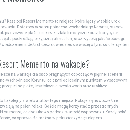
? Kassiopi Resort Memento to miejsce, które łączy w sobie urok
owania. Położony w sercu północno-wschodniego Koryntu, stanowi
ak piaszczyste plaże, urokliwe szlaki turystyczne oraz tradycyjne
 często podkreślają przyjazną atmosferę oraz wysoką jakość obsługi,
wiadczeniem. Jeśli chcesz dowiedzieć się więcej o tym, co oferuje ten
 Resort Memento na wakacje?
ejsce na wakacje dla osób pragnących odpocząć w pięknej scenerii.
ocno-wschodniego Koryntu, co czyni go idealnym punktem wypadowym
ę przepiękne plaże, krystalicznie czysta woda oraz urokliwe
to kolejny z wielu atutów tego miejsca. Pokoje są nowocześnie
zwalają na pełen relaks. Goście mogą korzystać z przestronnych
doki na morze, co dodatkowo podnosi wartość wypoczynku. Każdy pokój
orcie, co sprawia, że można w pełni cieszyć się urlopem.