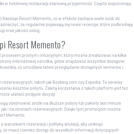
iłki w hotelowej restauracji stanowią przyjemność. Często wspominają
 o Kassiopi Resort Memento, co w efekcie zachęca wiele osób do
naczyć, że regularnie pojawiają się nowe recenzje, które podkreślają
i oraz jakości usług.
opi Resort Memento?
procesem prostym i intuicyjnym, który można zrealizować na kilka
j strony internetowej ośrodka, gdzie znajdziesz wszystkie dostępne
żytkownika, co umożliwia łatwe przeglądanie dostępnych terminów i
 rezerwacyjnych, takich jak Booking.com czy Expedia. Te serwisy
eniu kosztów pobytu. Zaletą korzystania z takich platform jest też
może ułatwić podjęcie decyzji.
ogą obejmować zniżki na dłuższe pobyty lub pakiety last minute.
 jak i na stronach rezerwacyjnych. Dzięki tym promocjom można
sort Memento.
z warunkami rezerwacji i polityką anulacji, aby uniknąć
ę, że masz również dostęp do wszelkich informacji dotyczących