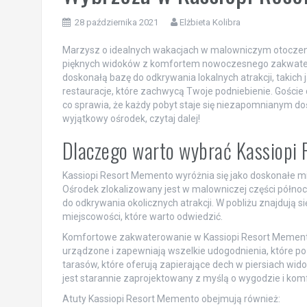
28 października 2021
Elżbieta Kolibra
Marzysz o idealnych wakacjach w malowniczym otoczeniu
pięknych widoków z komfortem nowoczesnego zakwater
doskonałą bazę do odkrywania lokalnych atrakcji, takich j
restauracje, które zachwycą Twoje podniebienie. Goście
co sprawia, że każdy pobyt staje się niezapomnianym doś
wyjątkowy ośrodek, czytaj dalej!
Dlaczego warto wybrać Kassiopi
Kassiopi Resort Memento wyróżnia się jako doskonałe mi
Ośrodek zlokalizowany jest w malowniczej części półn
do odkrywania okolicznych atrakcji. W pobliżu znajdują si
miejscowości, które warto odwiedzić.
Komfortowe zakwaterowanie w Kassiopi Resort Memento 
urządzone i zapewniają wszelkie udogodnienia, które po
tarasów, które oferują zapierające dech w piersiach wi
jest starannie zaprojektowany z myślą o wygodzie i komf
Atuty Kassiopi Resort Memento obejmują również: