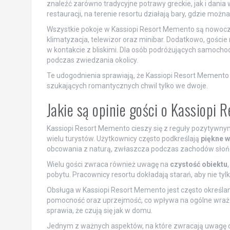
znaleźć zarówno tradycyjne potrawy greckie, jak i dania
restauracji, na terenie resortu działają bary, gdzie moż
Wszystkie pokoje w Kassiopi Resort Memento są nowocz
klimatyzacja, telewizor oraz minibar. Dodatkowo, goście
w kontakcie z bliskimi. Dla osób podróżujących samoc
podczas zwiedzania okolicy.
Te udogodnienia sprawiają, że Kassiopi Resort Memento to
szukających romantycznych chwil tylko we dwoje.
Jakie są opinie gości o Kassiopi
Kassiopi Resort Memento cieszy się z reguły pozytywnym
wielu turystów. Użytkownicy często podkreślają
piękne w
obcowania z naturą, zwłaszcza podczas zachodów słońc
Wielu gości zwraca również uwagę na
czystość obiektu
pobytu. Pracownicy resortu dokładają starań, aby nie tyl
Obsługa w Kassiopi Resort Memento jest często określa
pomocność oraz uprzejmość, co wpływa na ogólne wrażeni
sprawia, że czują się jak w domu.
Jednym z ważnych aspektów, na które zwracają uwagę o