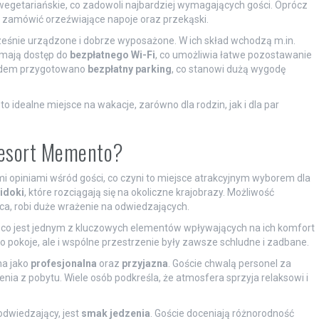
 wegetariańskie, co zadowoli najbardziej wymagających gości. Oprócz
na zamówić orzeźwiające napoje oraz przekąski.
eśnie urządzone i dobrze wyposażone. W ich skład wchodzą m.in.
 mają dostęp do
bezpłatnego Wi-Fi
, co umożliwia łatwe pozostawanie
hodem przygotowano
bezpłatny parking
, co stanowi dużą wygodę
 idealne miejsce na wakacje, zarówno dla rodzin, jak i dla par
 Resort Memento?
i opiniami wśród gości, co czyni to miejsce atrakcyjnym wyborem dla
idoki
, które rozciągają się na okoliczne krajobrazy. Możliwość
a, robi duże wrażenie na odwiedzających.
, co jest jednym z kluczowych elementów wpływających na ich komfort
ko pokoje, ale i wspólne przestrzenie były zawsze schludne i zadbane.
na jako
profesjonalna
oraz
przyjazna
. Goście chwalą personel za
a z pobytu. Wiele osób podkreśla, że atmosfera sprzyja relaksowi i
dwiedzający, jest
smak jedzenia
. Goście doceniają różnorodność