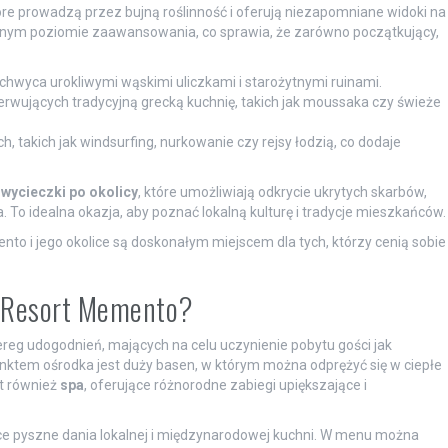
tóre prowadzą przez bujną roślinność i oferują niezapomniane widoki na
różnym poziomie zaawansowania, co sprawia, że zarówno początkujący,
chwyca urokliwymi wąskimi uliczkami i starożytnymi ruinami.
rwujących tradycyjną grecką kuchnię, takich jak moussaka czy świeże
 takich jak windsurfing, nurkowanie czy rejsy łodzią, co dodaje
e
wycieczki po okolicy
, które umożliwiają odkrycie ukrytych skarbów,
 To idealna okazja, aby poznać lokalną kulturę i tradycje mieszkańców.
nto i jego okolice są doskonałym miejscem dla tych, którzy cenią sobie
i Resort Memento?
reg udogodnień, mających na celu uczynienie pobytu gości jak
nktem ośrodka jest duży basen, w którym można odprężyć się w ciepłe
st również
spa
, oferujące różnorodne zabiegi upiększające i
jące pyszne dania lokalnej i międzynarodowej kuchni. W menu można