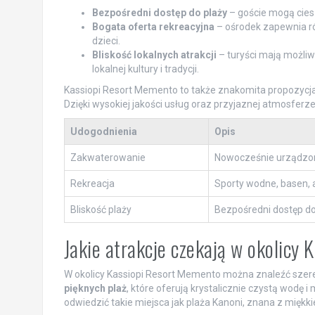
Bezpośredni dostęp do plaży
– goście mogą ciesz
Bogata oferta rekreacyjna
– ośrodek zapewnia ró
dzieci.
Bliskość lokalnych atrakcji
– turyści mają możli
lokalnej kultury i tradycji.
Kassiopi Resort Memento to także znakomita propozycja d
Dzięki wysokiej jakości usług oraz przyjaznej atmosferze,
Udogodnienia
Opis
Zakwaterowanie
Nowocześnie urządzon
Rekreacja
Sporty wodne, basen, a
Bliskość plaży
Bezpośredni dostęp do 
Jakie atrakcje czekają w okolicy
W okolicy Kassiopi Resort Memento można znaleźć szereg 
pięknych plaż
, które oferują krystalicznie czystą wodę i
odwiedzić takie miejsca jak plaża Kanoni, znana z miękki