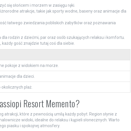
yć się słońcem i morzem w zasięgu ręki.
żnorodne atrakcje, takie jak sporty wodne, baseny oraz animacje dla
wość łatwego zwiedzania pobliskich zabytków oraz poznawania
la rodzin z dziećmi, par oraz osób szukających relaksu i komfortu.
 każdy gość znajdzie tutaj coś dla siebie.
e pokoje z widokiem na morze.
nimacje dla dzieci.
okolicznych plaż.
 Kassiopi Resort Memento?
atrakcji, które z pewnością umilą każdy pobyt. Region słynie z
 malownicze widoki, idealne do relaksu i kąpieli słonecznych. Warto
ego piasku i spokojnej atmosfery.