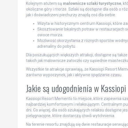
Kolejnym atutem są
malownicze szlaki turystyczne
, k
okoliczne góry i morze. Szlaki są dostępne dla osób o 
jak i doświadczeni piechurzy znajdą coś dla siebie.
Wizyta w historycznym centrum Kassiopi, które za
Skosztowanie lokalnych potraw w restauracjach se
owoce morza.
Możliwość skorzystania z różnych sportów wodnych,
adrenaliny do pobytu.
Dla poszukujących większych atrakcji, dostępne są takż
takich jak malownicze zatoczki czy sąsiednie miasteczka.
Wszystkie te atrakcje sprawiają, że Kassiopi Resort Meme
zarówno wypoczynek, jak i aktywne spędzanie czasu.
Jakie są udogodnienia w Kassiop
Kassiopi Resort Memento to miejsce, które zapewnia sze
najbardziej komfortowym i relaksującym. Centralnym pu
dni. Co więcej, dla osób szukających relaksu dostępne je
pielęgnacyjne, które dostarczą chwili wytchnienia.
Na terenie resortu znajdują się dwie restauracje serwu