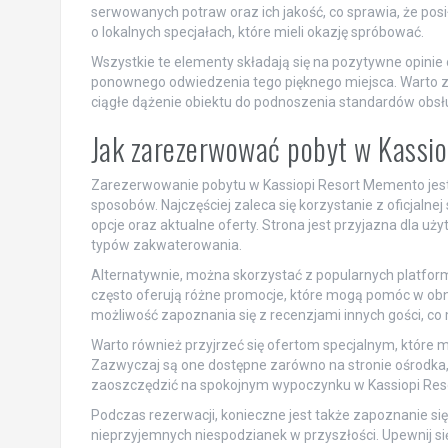
serwowanych potraw oraz ich jakość, co sprawia, że pos
o lokalnych specjałach, które mieli okazję spróbować.
Wszystkie te elementy składają się na pozytywne opinie
ponownego odwiedzenia tego pięknego miejsca. Warto zaz
ciągłe dążenie obiektu do podnoszenia standardów obsług
Jak zarezerwować pobyt w Kassi
Zarezerwowanie pobytu w Kassiopi Resort Memento jest 
sposobów. Najczęściej zaleca się korzystanie z oficjalne
opcje oraz aktualne oferty. Strona jest przyjazna dla u
typów zakwaterowania.
Alternatywnie, można skorzystać z popularnych platform
często oferują różne promocje, które mogą pomóc w obniż
możliwość zapoznania się z recenzjami innych gości, co 
Warto również przyjrzeć się ofertom specjalnym, które m
Zazwyczaj są one dostępne zarówno na stronie ośrodka,
zaoszczędzić na spokojnym wypoczynku w Kassiopi Re
Podczas rezerwacji, konieczne jest także zapoznanie się 
nieprzyjemnych niespodzianek w przyszłości. Upewnij si