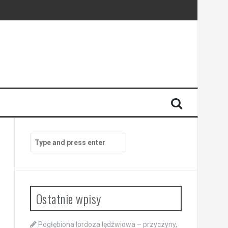
Search
for:
Ostatnie wpisy
Pogłębiona lordoza lędźwiowa – przyczyny,