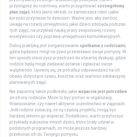
przystąpisz do rozmowy, warto przygotować
szczegółowy
plan zajęć
, który jasno określi, co zamierzasz robić i jakie
korzyści przyniesie to dzieciom. Ważne jest, aby zwrócić
uwagę na rozwój umiejętności, jakie dzieci zdobędą podczas
tych zajęć, na przykład naukę pracy zespołowej, rozwój
kreatywności czy poprawę umiejętności komunikacyjnych.
Dobrą praktyką jest zorganizowanie
spotkania z rodzicami
,
gdzie będziesz mógł na żywo przedstawić swoje pomysły. W
ten sposób stworzysz przestrzeń do otwartej dyskusji, gdzie
rodzice będą mogli zadawać pytania i zgłaszać swoje
wątpliwości. Upewnij się, że potrafisz odpowiedzieć na ich
obawy dotyczące czasu, kosztów oraz wartości edukacyjnej
planowanych zajęć.
Nie zapomnij także podkreślić, jakie
wsparcie jest potrzebne
ze strony rodziców. Może to być pomoc w organizacji,
finansowanie, czy nawet aktywne uczestnictwo w zajęciach.
Jeśli rodzice zobaczą, że są częścią projektu, mogą być
bardziej skłonni go wspierać. Dodatkowo, warto przytoczyć
przykłady sukcesów innych dzieci, które brały udział w
podobnych programach, co może jeszcze bardziej
przekonać ich do Twojego pomysłu.