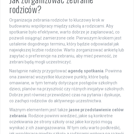
rodziców?
Organizacja zebrania rodziców to kluczowy krok w
budowaniu współpracy między szkołą a rodzicami. Aby
spotkanie było efektywne, warto dobrze je zaplanować, co
pozwoli osiągnąć zamierzone cele. Pierwszym krokiem jest
ustalenie dogodnego terminu, który będzie odpowiadał jak
największej liczbie rodziców. Warto zorganizować ankietę lub
zapytać o preferencje na zebraniu, aby mieć pewność, że
zebrani będą mogli uczestniczyć.
Następnie należy przygotować
agendę spotkania
. Powinna
ona zawierać wszystkie kluczowe punkty, które będą
omawiane, w tym tematy dotyczące postępów szkolnych
dzieci, planów na przyszłość czy różnych inicjatyw szkolnych.
Dobrze jest również przewidzieć czas na pytania i dyskusje,
co zachęci rodziców do aktywnego uczestnictwa.
Ważnym elementem jest także
jasne przedstawienie celów
zebrania
. Rodzice powinni wiedzieć, jakie są konkretne
oczekiwania ze strony szkoły oraz jakie korzyści mogą
wynikać z ich zaangażowania. W tym celu warto podkreślić,
jak współpraca między szkołą a rodzicami wpływa na rozwój