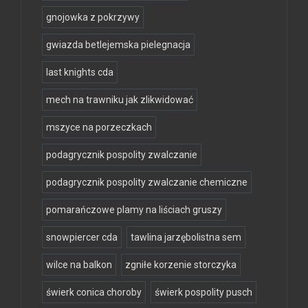
gnojowka z pokrzywy
gwiazda betlejemska pielegnacja
last knights cda
mech na trawniku jak zlikwidować
mszyce na porzeczkach
podagrycznik pospolity zwalczanie
podagrycznik pospolity zwalczanie chemiczne
pomarańczowe plamy na liściach gruszy
snowpiercer cda
tawlina jarzębolistna sem
wilce na balkon
zgniłe korzenie storczyka
świerk conica choroby
świerk pospolity pusch