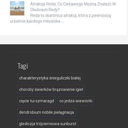
Atrakcje Reda: Co Ciekawego Można Znaleźć W
Okolicach Redy?
Reda to skarbnica atrakcji, która z pewnością
urzeknie każdego miłośnika …
Tagi
charakterystyka śnieguliczki białej
choroby świerków brązowienie igieł
cięcie tui szmaragd
co jedza wiewiorki
dendrobium nobile pielęgnacja
glediczja trójcierniowa sunburst