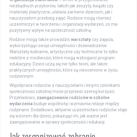
niezbędnych przyborów, takich jak zeszyty, książki czy
materiały plastyczne, ułatwia zarówno dzieciom, jak i
nauczycielom przebieg zajęć. Rodzice mogą również
uczestniczyć w tworzeniu i organizacji wydarzeń, co ma
pozytywny wpływ na społeczność szkolną.
Rodzice mogą także prowadzić
warsztaty
czy zajęcia,
wykorzystując swoje umiejętności i doświadczenie.
Warsztaty kulinarne, artystyczne czy techniczne to tylko
niektóre z możliwości, które mogą wzbogacić program
edukacyjny. Dzieci uczą się nie tylko teorii, ale także
praktycznych umiejętności, które są nieocenione w życiu
codziennym.
Współpraca rodziców z nauczycielami i innymi członkami
społeczności szkolnej może przynieść szereg korzyści.
Przykładowo,
zaangażowanie rodziców w szkolne
wydarzenia
buduje wspólnotę i wzmacnia relacje między
rodzinami. Dodatkowo, aktywne uczestnictwo rodziców staje
się wzorem dla dzieci, pokazując im, jak ważne jest
zaangażowanie w sprawy społeczności i edukacji.
Jak zorganizować zebranie