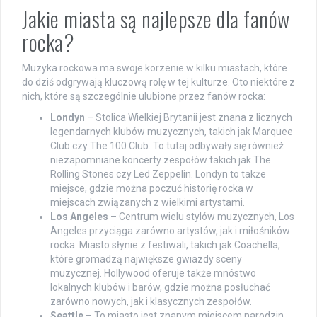
Jakie miasta są najlepsze dla fanów
rocka?
Muzyka rockowa ma swoje korzenie w kilku miastach, które
do dziś odgrywają kluczową rolę w tej kulturze. Oto niektóre z
nich, które są szczególnie ulubione przez fanów rocka:
Londyn
– Stolica Wielkiej Brytanii jest znana z licznych
legendarnych klubów muzycznych, takich jak Marquee
Club czy The 100 Club. To tutaj odbywały się również
niezapomniane koncerty zespołów takich jak The
Rolling Stones czy Led Zeppelin. Londyn to także
miejsce, gdzie można poczuć historię rocka w
miejscach związanych z wielkimi artystami.
Los Angeles
– Centrum wielu stylów muzycznych, Los
Angeles przyciąga zarówno artystów, jak i miłośników
rocka. Miasto słynie z festiwali, takich jak Coachella,
które gromadzą największe gwiazdy sceny
muzycznej. Hollywood oferuje także mnóstwo
lokalnych klubów i barów, gdzie można posłuchać
zarówno nowych, jak i klasycznych zespołów.
Seattle
– To miasto jest znanym miejscem narodzin