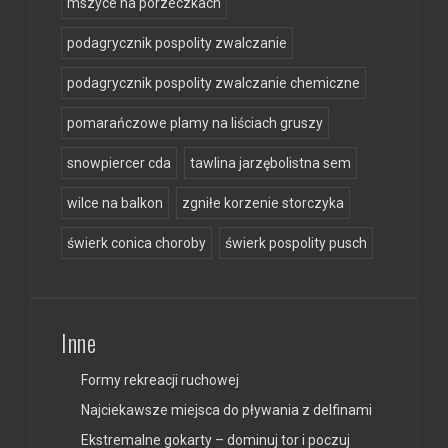
mszyce na porzeczkach
podagrycznik pospolity zwalczanie
podagrycznik pospolity zwalczanie chemiczne
pomarańczowe plamy na liściach gruszy
snowpiercer cda
tawlina jarzębolistna sem
wilce na balkon
zgniłe korzenie storczyka
świerk conica choroby
świerk pospolity pusch
Inne
Formy rekreacji ruchowej
Najciekawsze miejsca do pływania z delfinami
Ekstremalne gokarty – dominuj tor i poczuj