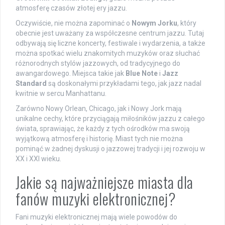
atmosferę czasów złotej ery jazzu.
Oczywiście, nie można zapominać o
Nowym Jorku
, który
obecnie jest uważany za współczesne centrum jazzu. Tutaj
odbywają się liczne koncerty, festiwale i wydarzenia, a także
można spotkać wielu znakomitych muzyków oraz słuchać
różnorodnych stylów jazzowych, od tradycyjnego do
awangardowego. Miejsca takie jak
Blue Note
i
Jazz
Standard
są doskonałymi przykładami tego, jak jazz nadal
kwitnie w sercu Manhattanu.
Zarówno Nowy Orlean, Chicago, jak i Nowy Jork mają
unikalne cechy, które przyciągają miłośników jazzu z całego
świata, sprawiając, że każdy z tych ośrodków ma swoją
wyjątkową atmosferę i historię. Miast tych nie można
pominąć w żadnej dyskusji o jazzowej tradycji i jej rozwoju w
XX i XXI wieku.
Jakie są najważniejsze miasta dla
fanów muzyki elektronicznej?
Fani muzyki elektronicznej mają wiele powodów do