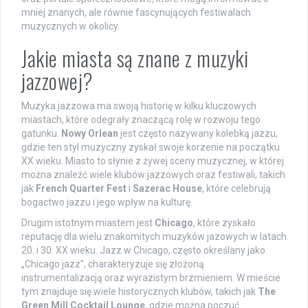
mniej znanych, ale równie fascynujących festiwalach
muzycznych w okolicy.
Jakie miasta są znane z muzyki
jazzowej?
Muzyka jazzowa ma swoją historię w kilku kluczowych
miastach, które odegrały znaczącą rolę w rozwoju tego
gatunku.
Nowy Orlean
jest często nazywany kolebką jazzu,
gdzie ten styl muzyczny zyskał swoje korzenie na początku
XX wieku. Miasto to słynie z żywej sceny muzycznej, w której
można znaleźć wiele klubów jazzowych oraz festiwali, takich
jak
French Quarter Fest
i
Sazerac House
, które celebrują
bogactwo jazzu i jego wpływ na kulturę.
Drugim istotnym miastem jest
Chicago
, które zyskało
reputację dla wielu znakomitych muzyków jazowych w latach
20. i 30. XX wieku. Jazz w Chicago, często określany jako
„Chicago jazz”, charakteryzuje się złożoną
instrumentalizacją oraz wyrazistym brzmieniem. W mieście
tym znajduje się wiele historycznych klubów, takich jak
The
Green Mill Cocktail Lounge
, gdzie można poczuć