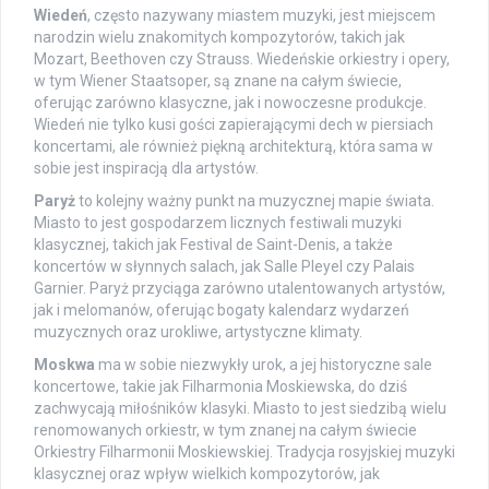
Wiedeń
, często nazywany miastem muzyki, jest miejscem
narodzin wielu znakomitych kompozytorów, takich jak
Mozart, Beethoven czy Strauss. Wiedeńskie orkiestry i opery,
w tym Wiener Staatsoper, są znane na całym świecie,
oferując zarówno klasyczne, jak i nowoczesne produkcje.
Wiedeń nie tylko kusi gości zapierającymi dech w piersiach
koncertami, ale również piękną architekturą, która sama w
sobie jest inspiracją dla artystów.
Paryż
to kolejny ważny punkt na muzycznej mapie świata.
Miasto to jest gospodarzem licznych festiwali muzyki
klasycznej, takich jak Festival de Saint-Denis, a także
koncertów w słynnych salach, jak Salle Pleyel czy Palais
Garnier. Paryż przyciąga zarówno utalentowanych artystów,
jak i melomanów, oferując bogaty kalendarz wydarzeń
muzycznych oraz urokliwe, artystyczne klimaty.
Moskwa
ma w sobie niezwykły urok, a jej historyczne sale
koncertowe, takie jak Filharmonia Moskiewska, do dziś
zachwycają miłośników klasyki. Miasto to jest siedzibą wielu
renomowanych orkiestr, w tym znanej na całym świecie
Orkiestry Filharmonii Moskiewskiej. Tradycja rosyjskiej muzyki
klasycznej oraz wpływ wielkich kompozytorów, jak