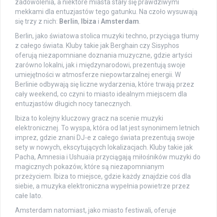
zadowolenia, a niektóre miasta stały się prawdziwymi
mekkami dla entuzjastów tego gatunku. Na czoło wysuwają
się trzy z nich:
Berlin
,
Ibiza
i
Amsterdam
.
Berlin, jako światowa stolica muzyki techno, przyciąga tłumy
z całego świata. Kluby takie jak Berghain czy Sisyphos
oferują niezapomniane doznania muzyczne, gdzie artyści
zarówno lokalni, jak i międzynarodowi, prezentują swoje
umiejętności w atmosferze niepowtarzalnej energii. W
Berlinie odbywają się liczne wydarzenia, które trwają przez
cały weekend, co czyni to miasto idealnym miejscem dla
entuzjastów długich nocy tanecznych.
Ibiza to kolejny kluczowy gracz na scenie muzyki
elektronicznej. To wyspa, która od lat jest synonimem letnich
imprez, gdzie znani DJ-e z całego świata prezentują swoje
sety w nowych, ekscytujących lokalizacjach. Kluby takie jak
Pacha, Amnesia i Ushuaïa przyciągają miłośników muzyki do
magicznych pokazów, które są niezapomnianym
przeżyciem. Ibiza to miejsce, gdzie każdy znajdzie coś dla
siebie, a muzyka elektroniczna wypełnia powietrze przez
całe lato.
Amsterdam natomiast, jako miasto festiwali, oferuje