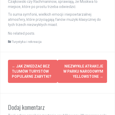
Czajkowski czy Rachmaninow, sprawiają, że Moskwa to
miejsce, które po prostu trzeba odwiedzić.
To suma symfonii, wielkich emocji i niepowtarzalnej
atmosfery, które przyciągają fanów muzyki klasycznej do
tych trzech niezwykłych miast.
No related posts.
Turystyka i rekreacja
Post
←
JAK ZWIEDZAĆ BEZ
NIEZWYKŁE ATRAKCJE
navigation
TŁUMÓW TURYSTÓW
W PARKU NARODOWYM
POPULARNE ZABYTKI?
YELLOWSTONE
→
Dodaj komentarz