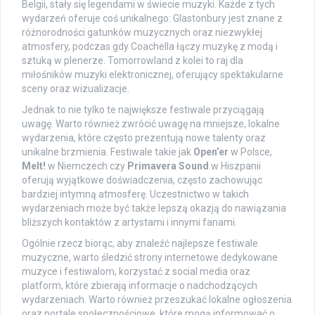
Belgii, stały się legendami w świecie muzyki. Każde z tych
wydarzeń oferuje coś unikalnego: Glastonbury jest znane z
różnorodności gatunków muzycznych oraz niezwykłej
atmosfery, podczas gdy Coachella łączy muzykę z modą i
sztuką w plenerze. Tomorrowland z kolei to raj dla
miłośników muzyki elektronicznej, oferujący spektakularne
sceny oraz wizualizacje.
Jednak to nie tylko te największe festiwale przyciągają
uwagę. Warto również zwrócić uwagę na mniejsze, lokalne
wydarzenia, które często prezentują nowe talenty oraz
unikalne brzmienia. Festiwale takie jak
Open’er
w Polsce,
Melt!
w Niemczech czy
Primavera Sound
w Hiszpanii
oferują wyjątkowe doświadczenia, często zachowując
bardziej intymną atmosferę. Uczestnictwo w takich
wydarzeniach może być także lepszą okazją do nawiązania
bliższych kontaktów z artystami i innymi fanami.
Ogólnie rzecz biorąc, aby znaleźć najlepsze festiwale
muzyczne, warto śledzić strony internetowe dedykowane
muzyce i festiwalom, korzystać z social media oraz
platform, które zbierają informacje o nadchodzących
wydarzeniach. Warto również przeszukać lokalne ogłoszenia
oraz portale społecznościowe, które mogą informować o