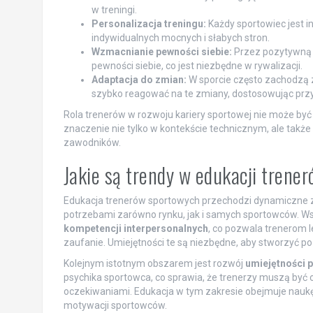
w treningi.
Personalizacja treningu:
Każdy sportowiec jest i
indywidualnych mocnych i słabych stron.
Wzmacnianie pewności siebie:
Przez pozytywną a
pewności siebie, co jest niezbędne w rywalizacji.
Adaptacja do zmian:
W sporcie często zachodzą zm
szybko reagować na te zmiany, dostosowując pr
Rola trenerów w rozwoju kariery sportowej nie może by
znaczenie nie tylko w kontekście technicznym, ale takż
zawodników.
Jakie są trendy w edukacji tren
Edukacja trenerów sportowych przechodzi dynamiczne 
potrzebami zarówno rynku, jak i samych sportowców. Ws
kompetencji interpersonalnych
, co pozwala trenerom 
zaufanie. Umiejętności te są niezbędne, aby stworzyć 
Kolejnym istotnym obszarem jest rozwój
umiejętności 
psychika sportowca, co sprawia, że trenerzy muszą być o
oczekiwaniami. Edukacja w tym zakresie obejmuje naukę
motywacji sportowców.