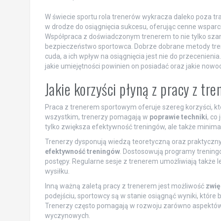
W świecie sportu rola trenerów wykracza daleko poza tra
w drodze do osiągnięcia sukcesu, oferując cenne wsparc
Współpraca z doświadczonym trenerem to nie tylko szan
bezpieczeństwo sportowca. Dobrze dobrane metody tren
cuda, a ich wpływ na osiągnięcia jest nie do przecenienia.
jakie umiejętności powinien on posiadać oraz jakie now
Jakie korzyści płyną z pracy z t
Praca z trenerem sportowym oferuje szereg korzyści, 
wszystkim, trenerzy pomagają w
poprawie techniki
, co
tylko zwiększa efektywność treningów, ale także minimali
Trenerzy dysponują wiedzą teoretyczną oraz praktyczn
efektywność treningów
. Dostosowują programy trening
postępy. Regularne sesje z trenerem umożliwiają także l
wysiłku.
Inną ważną zaletą pracy z trenerem jest możliwość
zwię
podejściu, sportowcy są w stanie osiągnąć wyniki, które
Trenerzy często pomagają w rozwoju zarówno aspektów f
wyczynowych.