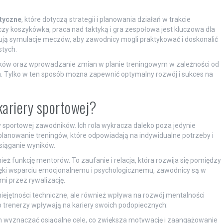
ktyczne
, które dotyczą strategii i planowania działań w trakcie
czy koszykówka, praca nad taktyką i gra zespołowa jest kluczowa dla
zują symulacje meczów, aby zawodnicy mogli praktykować i doskonalić
stych.
ów oraz wprowadzanie zmian w planie treningowym w zależności od
. Tylko w ten sposób można zapewnić optymalny rozwój i sukces na
kariery sportowej?
y sportowej zawodników. Ich rola wykracza daleko poza jedynie
planowanie treningów, które odpowiadają na indywidualne potrzeby i
siąganie wyników.
ż funkcję mentorów. To zaufanie i relacja, która rozwija się pomiędzy
ięki wsparciu emocjonalnemu i psychologicznemu, zawodnicy są w
mi przez rywalizację.
miejętności techniczne, ale również wpływa na rozwój mentalności
b trenerzy wpływają na kariery swoich podopiecznych:
wyznaczać osiągalne cele, co zwiększa motywację i zaangażowanie