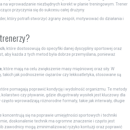
 na wprowadzanie niezbędnych korekt w planie treningowym. Trener
cząco przyczynia się do sukcesu całej drużyny.
ider, który potrafi stworzyć zgrany zespół, motywować do działania i
 trenerzy?
ych
, które dostosowują do specyfiki danej dyscypliny sportowej oraz
, aby każda z tych metod była dobrze przemyślana, ponieważ
e
, które mają na celu zwiększenie masy mięśniowej oraz siły. W
, takich jak podnoszenie ciężarów czy lekkoatletyka, stosowane są
 które pomagają poprawić kondycję i wydolność organizmu. Te metody
 kolarstwo czy pływanie, gdzie długotrwały wysiłek jest kluczowy dla
 często wprowadzają różnorodne formaty, takie jak interwały, długie
re koncentrują się na poprawie umiejętności sportowych i techniki
ie, doskonalenie technik ma ogromne znaczenie i często jest
b zawodnicy mogą zminimalizować ryzyko kontuzji oraz poprawić