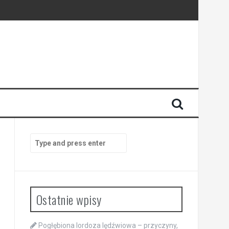
Search
for:
Ostatnie wpisy
Pogłębiona lordoza lędźwiowa – przyczyny,