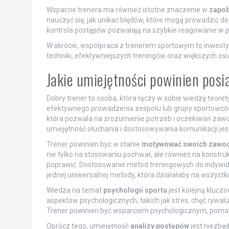
Wsparcie trenera ma również istotne znaczenie w
zapob
nauczyć się, jak unikać błędów, które mogą prowadzić 
kontrola postępów pozwalają na szybkie reagowanie w p
W skrócie, współpraca z trenerem sportowym to inwestyc
techniki, efektywniejszych treningów oraz większych os
Jakie umiejętności powinien posi
Dobry trener to osoba, która łączy w sobie wiedzę teore
efektywnego prowadzenia zespołu lub grupy sportowcó
która pozwala na zrozumienie potrzeb i oczekiwań za
umiejętność słuchania i dostosowywania komunikacji je
Trener powinien być w stanie
motywować swoich zawo
nie tylko na stosowaniu pochwał, ale również na konst
poprawić. Dostosowanie metod treningowych do indywid
jednej uniwersalnej metody, która działałaby na wszystki
Wiedza na temat
psychologii sportu
jest kolejną klucz
aspektów psychologicznych, takich jak stres, chęć rywali
Trener powinien być wsparciem psychologicznym, pomagaj
Oprócz tego, umiejętność
analizy postępów
jest niezbę