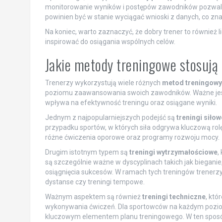
monitorowanie wyników i postępów zawodników pozwala
powinien być w stanie wyciągać wnioski z danych, co zna
Na koniec, warto zaznaczyć, że dobry trener to również l
inspirować do osiągania wspólnych celów.
Jakie metody treningowe stosują
Trenerzy wykorzystują wiele różnych
metod treningow
poziomu zaawansowania swoich zawodników. Ważne jest
wpływa na efektywność treningu oraz osiągane wyniki.
Jednym z najpopularniejszych podejść są
treningi siłow
przypadku sportów, w których siła odgrywa kluczową rolę
różne ćwiczenia oporowe oraz programy rozwoju mocy.
Drugim istotnym typem są
treningi wytrzymałościowe
,
są szczególnie ważne w dyscyplinach takich jak bieganie,
osiągnięcia sukcesów. W ramach tych treningów trenerzy
dystanse czy treningi tempowe.
Ważnym aspektem są również
treningi techniczne
, któ
wykonywania ćwiczeń. Dla sportowców na każdym poziom
kluczowym elementem planu treningowego. W ten sposó