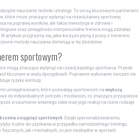
dycyjne nauczanie technik i strategii. To oni są kluczowymi partnerami
ie, które może znacząco wpłynąć na rozwój kariery sportowej.
sa na poprawę wyników, ale także inwestycja w zdrowie i
ingowe oraz umiejętności interpersonalne trenera mogą zdziałać
 W artykule przyjrzymy się, jakie korzyści płyną z pracy z trenerem,
oczesne metody nauczania dominują w tej dziedzinie.
renerem sportowym?
które mogą znacząco wpłynąć na rozwój każdego sportowca. Przede
 jest kluczowe w wielu dyscyplinach. Poprawne wykonanie ćwiczeń nie
zuje ryzyko kontuzji.
ymi umiejętnościami, które pozwalają sportowcom na
większą
owe do indywidualnych potrzeb i możliwości, co znacząco przyspiesza
epsze zrozumienie własnego ciała oraz jego reakcji na różne rodzaje
kszenia osiągnięć sportowych
. Dzięki spersonalizowanemu
 byłyby trudne do uzyskania w przypadku samodzielnego treningu.
izycznych, jak i mentalnych, co jest niezbędne w sportach