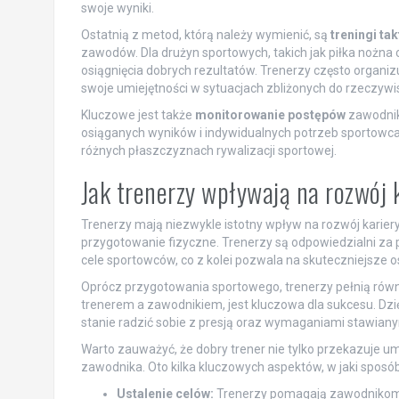
swoje wyniki.
Ostatnią z metod, którą należy wymienić, są
treningi ta
zawodów. Dla drużyn sportowych, takich jak piłka nożna 
osiągnięcia dobrych rezultatów. Trenerzy często organi
swoje umiejętności w sytuacjach zbliżonych do rzeczywi
Kluczowe jest także
monitorowanie postępów
zawodnik
osiąganych wyników i indywidualnych potrzeb sportowca
różnych płaszczyznach rywalizacji sportowej.
Jak trenerzy wpływają na rozwój 
Trenerzy mają niezwykle istotny wpływ na rozwój karier
przygotowanie fizyczne. Trenerzy są odpowiedzialni za 
cele sportowców, co z kolei pozwala na skuteczniejsze o
Oprócz przygotowania sportowego, trenerzy pełnią równie
trenerem a zawodnikiem, jest kluczowa dla sukcesu. Dz
stanie radzić sobie z presją oraz wymaganiami stawiany
Warto zauważyć, że dobry trener nie tylko przekazuje u
zawodnika. Oto kilka kluczowych aspektów, w jaki sposó
Ustalenie celów:
Trenerzy pomagają zawodnikom 