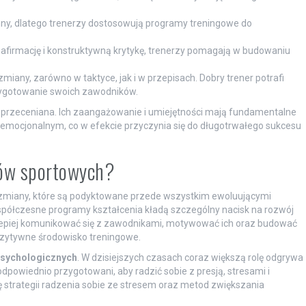
nny, dlatego trenerzy dostosowują programy treningowe do
firmację i konstruktywną krytykę, trenerzy pomagają w budowaniu
iany, zarówno w taktyce, jak i w przepisach. Dobry trener potrafi
zygotowanie swoich zawodników.
ć przeceniana. Ich zaangażowanie i umiejętności mają fundamentalne
e emocjonalnym, co w efekcie przyczynia się do długotrwałego sukcesu
erów sportowych?
zmiany, które są podyktowane przede wszystkim ewoluującymi
półczesne programy kształcenia kładą szczególny nacisk na rozwój
lepiej komunikować się z zawodnikami, motywować ich oraz budować
pozytywne środowisko treningowe.
psychologicznych
. W dzisiejszych czasach coraz większą rolę odgrywa
dpowiednio przygotowani, aby radzić sobie z presją, stresami i
 strategii radzenia sobie ze stresem oraz metod zwiększania