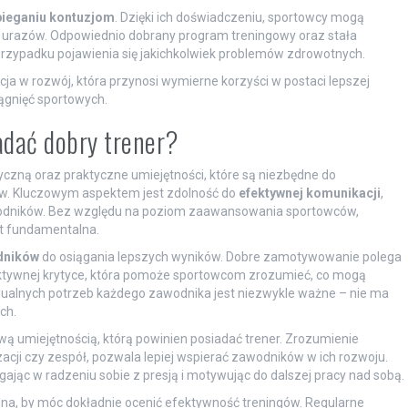
ieganiu kontuzjom
. Dzięki ich doświadczeniu, sportowcy mogą
do urazów. Odpowiednio dobrany program treningowy oraz stała
rzypadku pojawienia się jakichkolwiek problemów zdrowotnych.
ja w rozwój, która przynosi wymierne korzyści w postaci lepszej
iągnięć sportowych.
adać dobry trener?
tyczną oraz praktyczne umiejętności, które są niezbędne do
w. Kluczowym aspektem jest zdolność do
efektywnej komunikacji
,
wodników. Bez względu na poziom zaawansowania sportowców,
st fundamentalna.
dników
do osiągania lepszych wyników. Dobre zamotywowanie polega
ruktywnej krytyce, która pomoże sportowcom zrozumieć, co mogą
ualnych potrzeb każdego zawodnika jest niezwykle ważne – nie ma
ch.
ową umiejętnością, którą powinien posiadać trener. Zrozumienie
zacji czy zespół, pozwala lepiej wspierać zawodników w ich rozwoju.
ąc w radzeniu sobie z presją i motywując do dalszej pracy nad sobą.
dna, by móc dokładnie ocenić efektywność treningów. Regularne