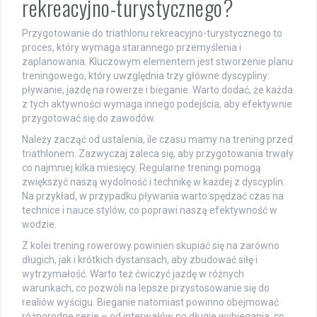
rekreacyjno-turystycznego?
Przygotowanie do triathlonu rekreacyjno-turystycznego to
proces, który wymaga starannego przemyślenia i
zaplanowania. Kluczowym elementem jest stworzenie planu
treningowego, który uwzględnia trzy główne dyscypliny:
pływanie, jazdę na rowerze i bieganie. Warto dodać, że każda
z tych aktywności wymaga innego podejścia, aby efektywnie
przygotować się do zawodów.
Należy zacząć od ustalenia, ile czasu mamy na trening przed
triathlonem. Zazwyczaj zaleca się, aby przygotowania trwały
co najmniej kilka miesięcy. Regularne treningi pomogą
zwiększyć naszą wydolność i technikę w każdej z dyscyplin.
Na przykład, w przypadku pływania warto spędzać czas na
technice i nauce stylów, co poprawi naszą efektywność w
wodzie.
Z kolei trening rowerowy powinien skupiać się na zarówno
długich, jak i krótkich dystansach, aby zbudować siłę i
wytrzymałość. Warto też ćwiczyć jazdę w różnych
warunkach, co pozwoli na lepsze przystosowanie się do
realiów wyścigu. Bieganie natomiast powinno obejmować
różnorodne sesje – od interwałów po długie wybiegania, co