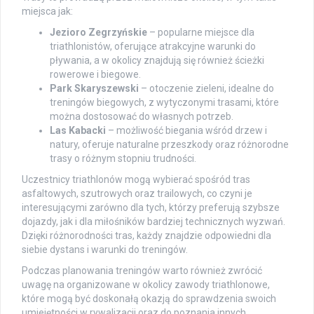
miejsca jak:
Jezioro Zegrzyńskie
– popularne miejsce dla
triathlonistów, oferujące atrakcyjne warunki do
pływania, a w okolicy znajdują się również ścieżki
rowerowe i biegowe.
Park Skaryszewski
– otoczenie zieleni, idealne do
treningów biegowych, z wytyczonymi trasami, które
można dostosować do własnych potrzeb.
Las Kabacki
– możliwość biegania wśród drzew i
natury, oferuje naturalne przeszkody oraz różnorodne
trasy o różnym stopniu trudności.
Uczestnicy triathlonów mogą wybierać spośród tras
asfaltowych, szutrowych oraz trailowych, co czyni je
interesującymi zarówno dla tych, którzy preferują szybsze
dojazdy, jak i dla miłośników bardziej technicznych wyzwań.
Dzięki różnorodności tras, każdy znajdzie odpowiedni dla
siebie dystans i warunki do treningów.
Podczas planowania treningów warto również zwrócić
uwagę na organizowane w okolicy zawody triathlonowe,
które mogą być doskonałą okazją do sprawdzenia swoich
umiejętności w rywalizacji oraz do poznania innych