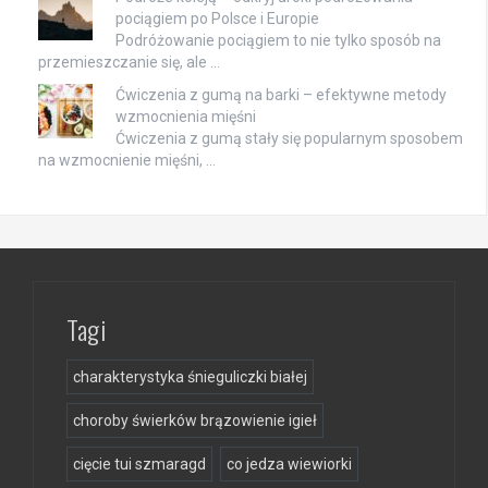
pociągiem po Polsce i Europie
Podróżowanie pociągiem to nie tylko sposób na
przemieszczanie się, ale …
Ćwiczenia z gumą na barki – efektywne metody
wzmocnienia mięśni
Ćwiczenia z gumą stały się popularnym sposobem
na wzmocnienie mięśni, …
Tagi
charakterystyka śnieguliczki białej
choroby świerków brązowienie igieł
cięcie tui szmaragd
co jedza wiewiorki