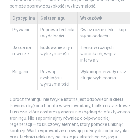
pomoże poprawić szybkość i wytrzymałość.
Dyscyplina
Cel treningu
Wskazówki
Pływanie
Poprawa techniki
Ćwicz różne style, skup
i wydolności
się na oddechu
Jazda na
Budowanie siły i
Trenuj w różnych
rowerze
wytrzymałości
warunkach, włącz
interwały
Bieganie
Rozwój
Wykonuj interwały oraz
szybkości i
długie wybiegania
wytrzymałości
Oprócz treningu, niezwykle istotna jest odpowiednia
dieta
.
Powinna być ona bogata w węglowodany, białka oraz zdrowe
tłuszcze, które dostarczą energii niezbędnej do efektywnego
treningu. Nie zapominajmy również o odpowiedniej
regeneracji — to kluczowy element, który pomoże uniknąć
kontuzji. Warto wprowadzić do swojej rutyny dni odpoczynku
oraz techniki relaksacyjne, takie jak stretching czy joga.