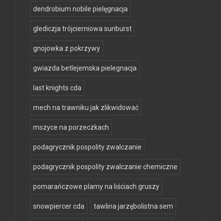
dendrobium nobile pielęgnacja
glediczja trójcierniowa sunburst
gnojowka z pokrzywy
gwiazda betlejemska pielegnacja
last knights cda
mech na trawniku jak zlikwidować
mszyce na porzeczkach
podagrycznik pospolity zwalczanie
podagrycznik pospolity zwalczanie chemiczne
pomarańczowe plamy na liściach gruszy
snowpiercer cda
tawlina jarzębolistna sem