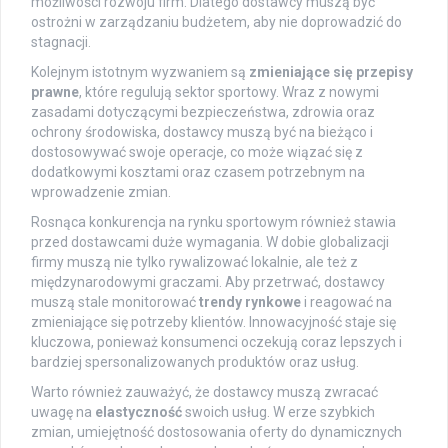
możliwości rozwoju firm. Dlatego dostawcy muszą być
ostrożni w zarządzaniu budżetem, aby nie doprowadzić do
stagnacji.
Kolejnym istotnym wyzwaniem są
zmieniające się przepisy
prawne
, które regulują sektor sportowy. Wraz z nowymi
zasadami dotyczącymi bezpieczeństwa, zdrowia oraz
ochrony środowiska, dostawcy muszą być na bieżąco i
dostosowywać swoje operacje, co może wiązać się z
dodatkowymi kosztami oraz czasem potrzebnym na
wprowadzenie zmian.
Rosnąca konkurencja na rynku sportowym również stawia
przed dostawcami duże wymagania. W dobie globalizacji
firmy muszą nie tylko rywalizować lokalnie, ale też z
międzynarodowymi graczami. Aby przetrwać, dostawcy
muszą stale monitorować
trendy rynkowe
i reagować na
zmieniające się potrzeby klientów. Innowacyjność staje się
kluczowa, ponieważ konsumenci oczekują coraz lepszych i
bardziej spersonalizowanych produktów oraz usług.
Warto również zauważyć, że dostawcy muszą zwracać
uwagę na
elastyczność
swoich usług. W erze szybkich
zmian, umiejętność dostosowania oferty do dynamicznych