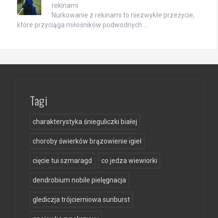
rekinami
Nurkowanie z rekinami to niezwykłe przeżycie,
które przyciąga miłośników podwodnych …
Tagi
charakterystyka śnieguliczki białej
choroby świerków brązowienie igieł
cięcie tui szmaragd
co jedza wiewiorki
dendrobium nobile pielęgnacja
glediczja trójcierniowa sunburst