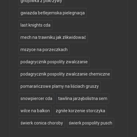
gnojowka z pokrzywy
gwiazda betlejemska pielegnacja
last knights cda
mech na trawniku jak zlikwidować
mszyce na porzeczkach
podagrycznik pospolity zwalczanie
podagrycznik pospolity zwalczanie chemiczne
pomarańczowe plamy na liściach gruszy
snowpiercer cda
tawlina jarzębolistna sem
wilce na balkon
zgniłe korzenie storczyka
świerk conica choroby
świerk pospolity pusch