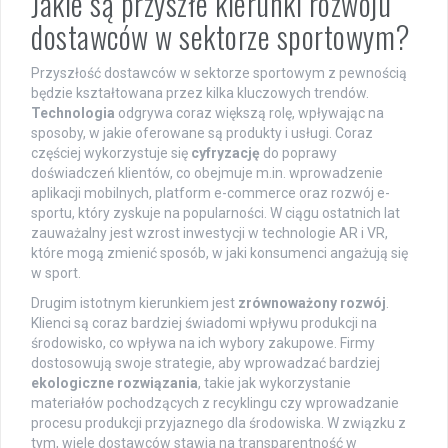
Jakie są przyszłe kierunki rozwoju
dostawców w sektorze sportowym?
Przyszłość dostawców w sektorze sportowym z pewnością
będzie kształtowana przez kilka kluczowych trendów.
Technologia
odgrywa coraz większą rolę, wpływając na
sposoby, w jakie oferowane są produkty i usługi. Coraz
częściej wykorzystuje się
cyfryzację
do poprawy
doświadczeń klientów, co obejmuje m.in. wprowadzenie
aplikacji mobilnych, platform e-commerce oraz rozwój e-
sportu, który zyskuje na popularności. W ciągu ostatnich lat
zauważalny jest wzrost inwestycji w technologie AR i VR,
które mogą zmienić sposób, w jaki konsumenci angażują się
w sport.
Drugim istotnym kierunkiem jest
zrównoważony rozwój
.
Klienci są coraz bardziej świadomi wpływu produkcji na
środowisko, co wpływa na ich wybory zakupowe. Firmy
dostosowują swoje strategie, aby wprowadzać bardziej
ekologiczne rozwiązania
, takie jak wykorzystanie
materiałów pochodzących z recyklingu czy wprowadzanie
procesu produkcji przyjaznego dla środowiska. W związku z
tym, wiele dostawców stawia na transparentność w