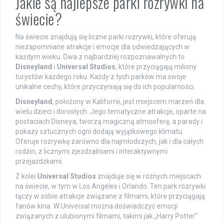
Jakie są najlepsze parki rozrywki na
świecie?
Na świecie znajdują się liczne parki rozrywki, które oferują
niezapomniane atrakcje i emocje dla odwiedzających w
każdym wieku. Dwa z najbardziej rozpoznawalnych to
Disneyland
i
Universal Studios
, które przyciągają miliony
turystów każdego roku. Każdy z tych parków ma swoje
unikalne cechy, które przyczyniają się do ich popularności.
Disneyland
, położony w Kalifornii, jest miejscem marzeń dla
wielu dzieci i dorosłych. Jego tematyczne atrakcje, oparte na
postaciach Disneya, tworzą magiczną atmosferę, a parady i
pokazy sztucznych ogni dodają wyjątkowego klimatu.
Oferuje rozrywkę zarówno dla najmłodszych, jak i dla całych
rodzin, z licznymi zjeżdżalniami i interaktywnymi
przejażdżkami.
Z kolei
Universal Studios
znajduje się w różnych miejscach
na świecie, w tym w Los Angeles i Orlando. Ten park rozrywki
łączy w sobie atrakcje związane z filmami, które przyciągają
fanów kina. W Universal można doświadczyć emocji
związanych z ulubionymi filmami, takimi jak „Harry Potter”