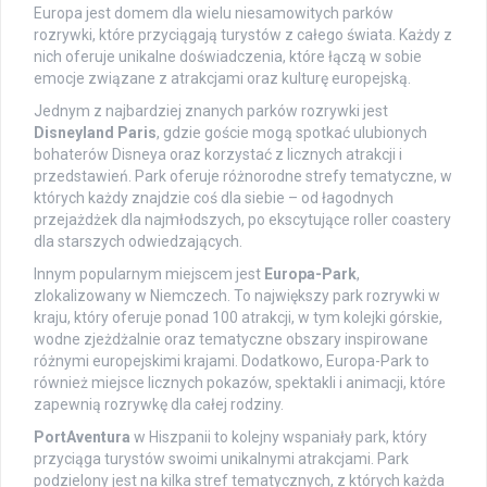
Europa jest domem dla wielu niesamowitych parków
rozrywki, które przyciągają turystów z całego świata. Każdy z
nich oferuje unikalne doświadczenia, które łączą w sobie
emocje związane z atrakcjami oraz kulturę europejską.
Jednym z najbardziej znanych parków rozrywki jest
Disneyland Paris
, gdzie goście mogą spotkać ulubionych
bohaterów Disneya oraz korzystać z licznych atrakcji i
przedstawień. Park oferuje różnorodne strefy tematyczne, w
których każdy znajdzie coś dla siebie – od łagodnych
przejażdżek dla najmłodszych, po ekscytujące roller coastery
dla starszych odwiedzających.
Innym popularnym miejscem jest
Europa-Park
,
zlokalizowany w Niemczech. To największy park rozrywki w
kraju, który oferuje ponad 100 atrakcji, w tym kolejki górskie,
wodne zjeżdżalnie oraz tematyczne obszary inspirowane
różnymi europejskimi krajami. Dodatkowo, Europa-Park to
również miejsce licznych pokazów, spektakli i animacji, które
zapewnią rozrywkę dla całej rodziny.
PortAventura
w Hiszpanii to kolejny wspaniały park, który
przyciąga turystów swoimi unikalnymi atrakcjami. Park
podzielony jest na kilka stref tematycznych, z których każda