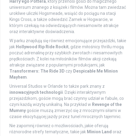
Harry’ego Pottera
, który przenosi gości do magicznego
uniwersum znanego z książek i filmów. Można tam zwiedzać
urokliwe uliczki Hogsmeade, wsiąść do pociągu na stacji
Kings Cross, a także odwiedzić Zamek w Hogwarcie, w
którym czekają na odwiedzających niesamowite atrakcje
oraz interaktywne doświadczenia.
W parku znajdują się również emocjonujące przejażdżki, takie
jak
Hollywood Rip Ride Rockit
, gdzie miłośnicy thrillu mogą
poczuć adrenalinę przy szybkich zwrotach i niesamowitych
prędkościach. Z kolei na miłośników filmów akcji czekają
atrakcje związane z popularnymi produkcjami, jak
Transformers: The Ride 3D
czy
Despicable Me Minion
Mayhem
.
Universal Studios w Orlande to także park znany z
innowacyjnych technologii
. Dzięki interaktywnym
przejażdżkom, goście mogą brać czynny udział w fabule, co
czyni każdą wizytę unikalną. Na przykład w
Revenge of the
Mummy
goście muszą zmierzyć się z mrocznymi siłami w
czasie ekscytującej jazdy przez tunel mrocznych tajemnic.
Nie zapomnij również o możliwościach, jakie oferują
różnorodne strefy tematyczne, takie jak
Minion Land
oraz