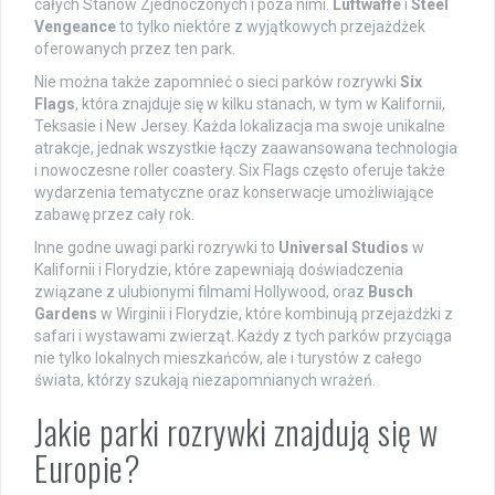
całych Stanów Zjednoczonych i poza nimi.
Luftwaffe
i
Steel
Vengeance
to tylko niektóre z wyjątkowych przejażdżek
oferowanych przez ten park.
Nie można także zapomnieć o sieci parków rozrywki
Six
Flags
, która znajduje się w kilku stanach, w tym w Kalifornii,
Teksasie i New Jersey. Każda lokalizacja ma swoje unikalne
atrakcje, jednak wszystkie łączy zaawansowana technologia
i nowoczesne roller coastery. Six Flags często oferuje także
wydarzenia tematyczne oraz konserwacje umożliwiające
zabawę przez cały rok.
Inne godne uwagi parki rozrywki to
Universal Studios
w
Kalifornii i Florydzie, które zapewniają doświadczenia
związane z ulubionymi filmami Hollywood, oraz
Busch
Gardens
w Wirginii i Florydzie, które kombinują przejażdżki z
safari i wystawami zwierząt. Każdy z tych parków przyciąga
nie tylko lokalnych mieszkańców, ale i turystów z całego
świata, którzy szukają niezapomnianych wrażeń.
Jakie parki rozrywki znajdują się w
Europie?