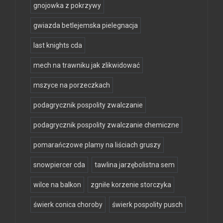
gnojowka z pokrzywy
gwiazda betlejemska pielegnacja
last knights cda
mech na trawniku jak zlikwidować
mszyce na porzeczkach
podagrycznik pospolity zwalczanie
podagrycznik pospolity zwalczanie chemiczne
pomarańczowe plamy na liściach gruszy
snowpiercer cda
tawlina jarzębolistna sem
wilce na balkon
zgniłe korzenie storczyka
świerk conica choroby
świerk pospolity pusch