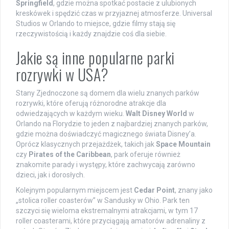
Springfield
, gdzie można spotkać postacie z ulubionych
kreskówek i spędzić czas w przyjaznej atmosferze. Universal
Studios w Orlando to miejsce, gdzie filmy stają się
rzeczywistością i każdy znajdzie coś dla siebie.
Jakie są inne popularne parki
rozrywki w USA?
Stany Zjednoczone są domem dla wielu znanych parków
rozrywki, które oferują różnorodne atrakcje dla
odwiedzających w każdym wieku.
Walt Disney World
w
Orlando na Florydzie to jeden z najbardziej znanych parków,
gdzie można doświadczyć magicznego świata Disney’a.
Oprócz klasycznych przejażdżek, takich jak
Space Mountain
czy
Pirates of the Caribbean
, park oferuje również
znakomite parady i występy, które zachwycają zarówno
dzieci, jak i dorosłych.
Kolejnym popularnym miejscem jest
Cedar Point
, znany jako
„stolica roller coasterów” w Sandusky w Ohio. Park ten
szczyci się wieloma ekstremalnymi atrakcjami, w tym 17
roller coasterami, które przyciągają amatorów adrenaliny z