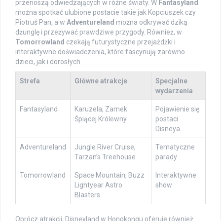
przenoszą odwiedzających w różne światy. W
Fantasyland
można spotkać ulubione postacie takie jak Kopciuszek czy
Piotruś Pan, a w
Adventureland
można odkrywać dziką
dżunglę i przeżywać prawdziwe przygody. Również, w
Tomorrowland
czekają futurystyczne przejażdżki i
interaktywne doświadczenia, które fascynują zarówno
dzieci, jak i dorosłych.
Strefa
Główne atrakcje
Specjalne
wydarzenia
Fantasyland
Karuzela, Zamek
Pojawienie się
Śpiącej Królewny
postaci
Disneya
Adventureland
Jungle River Cruise,
Tematyczne
Tarzan’s Treehouse
parady
Tomorrowland
Space Mountain, Buzz
Interaktywne
Lightyear Astro
show
Blasters
Oprócz atrakcji, Disneyland w Hongkongu oferuje również