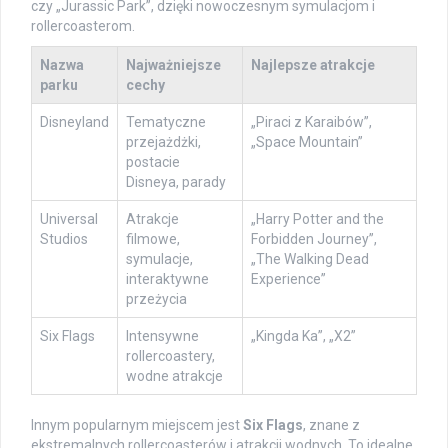
czy „Jurassic Park”, dzięki nowoczesnym symulacjom i
rollercoasterom.
Nazwa
Najważniejsze
Najlepsze atrakcje
parku
cechy
Disneyland
Tematyczne
„Piraci z Karaibów”,
przejażdżki,
„Space Mountain”
postacie
Disneya, parady
Universal
Atrakcje
„Harry Potter and the
Studios
filmowe,
Forbidden Journey”,
symulacje,
„The Walking Dead
interaktywne
Experience”
przeżycia
Six Flags
Intensywne
„Kingda Ka”, „X2”
rollercoastery,
wodne atrakcje
Innym popularnym miejscem jest
Six Flags
, znane z
ekstremalnych rollercoasterów i atrakcji wodnych. To idealne