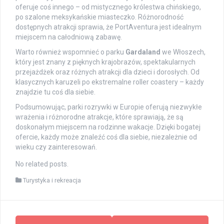
oferuje coś innego – od mistycznego królestwa chińskiego,
po szalone meksykańskie miasteczko. Różnorodność
dostępnych atrakcji sprawia, że PortAventura jest idealnym
miejscem na całodniową zabawę.
Warto również wspomnieć o parku
Gardaland
we Włoszech,
który jest znany z pięknych krajobrazów, spektakularnych
przejażdżek oraz różnych atrakcji dla dzieci i dorosłych. Od
klasycznych karuzeli po ekstremalne roller coastery – każdy
znajdzie tu coś dla siebie.
Podsumowując, parki rozrywki w Europie oferują niezwykłe
wrażenia i różnorodne atrakcje, które sprawiają, że są
doskonałym miejscem na rodzinne wakacje. Dzięki bogatej
ofercie, każdy może znaleźć coś dla siebie, niezależnie od
wieku czy zainteresowań.
No related posts.
Turystyka i rekreacja
Post