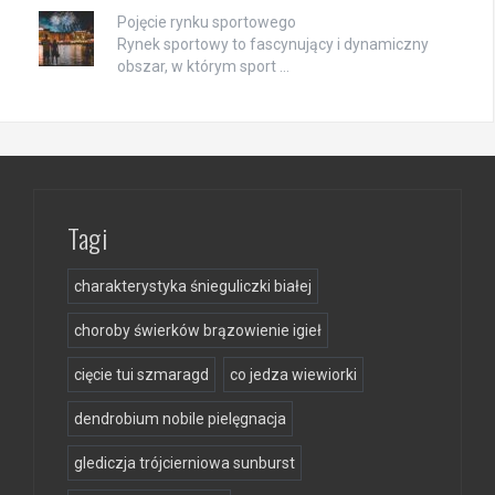
Pojęcie rynku sportowego
Rynek sportowy to fascynujący i dynamiczny
obszar, w którym sport …
Tagi
charakterystyka śnieguliczki białej
choroby świerków brązowienie igieł
cięcie tui szmaragd
co jedza wiewiorki
dendrobium nobile pielęgnacja
glediczja trójcierniowa sunburst