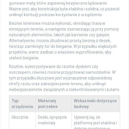
gumowe maty, które zapewnią bezpieczne lądowanie.
Ważne jest, aby konstrukcja była stabilna i solidna, co pozwoli
uniknąć kontuzji podczas korzystania z urządzenia.
Bieżnie terenowe można wykonać, określając trasę w
istniejącym terenie, a następnie zaznaczając ją przy pomocy
naturalnych elementów, takich jak kamienie czy gałęzie.
Alternatywnie, można zbudować prostą bieżnię z desek,
tworząc zamknięty tor do biegania. W przypadku większych
projektów, warto zadbać o właściwe wyprofilowanie, aby
ułatwić bieganie.
Rzutnie, wykorzystywane do rzutów dyskiem czy
oszczepem, również można przygotować samodzielnie. W
tym przypadku kluczowe jest wyznaczenie odpowiedniej
strefy rzutu oraz zabezpieczenie terenu, aby uniknąć
niebezpieczeństw związanych z niekontrolowanymi rzutami.
Typ
Materiały
Wskazówki dotyczące
urządzenia
potrzebne
budowy
Skocznia
Deski, sprężyste
Upewnij się, że
materiały
platforma jest stabilna i
dobrze osadzona w