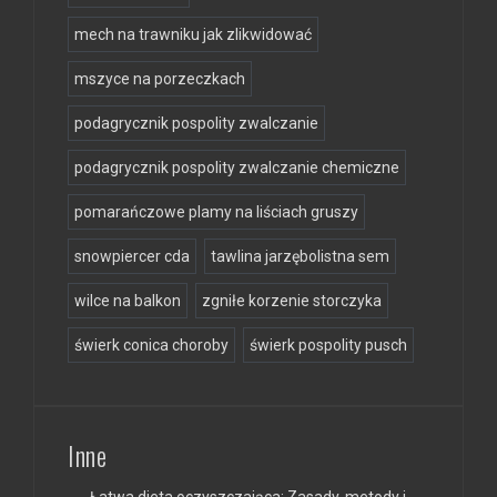
mech na trawniku jak zlikwidować
mszyce na porzeczkach
podagrycznik pospolity zwalczanie
podagrycznik pospolity zwalczanie chemiczne
pomarańczowe plamy na liściach gruszy
snowpiercer cda
tawlina jarzębolistna sem
wilce na balkon
zgniłe korzenie storczyka
świerk conica choroby
świerk pospolity pusch
Inne