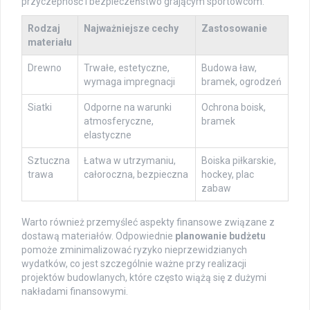
przyczepność i bezpieczeństwo grającym sportowcom.
Rodzaj
Najważniejsze cechy
Zastosowanie
materiału
Drewno
Trwałe, estetyczne,
Budowa ław,
wymaga impregnacji
bramek, ogrodzeń
Siatki
Odporne na warunki
Ochrona boisk,
atmosferyczne,
bramek
elastyczne
Sztuczna
Łatwa w utrzymaniu,
Boiska piłkarskie,
trawa
całoroczna, bezpieczna
hockey, plac
zabaw
Warto również przemyśleć aspekty finansowe związane z
dostawą materiałów. Odpowiednie
planowanie budżetu
pomoże zminimalizować ryzyko nieprzewidzianych
wydatków, co jest szczególnie ważne przy realizacji
projektów budowlanych, które często wiążą się z dużymi
nakładami finansowymi.