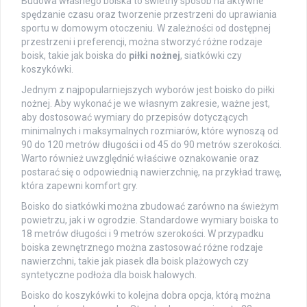
Budowa własnego boiska to świetny sposób na aktywne
spędzanie czasu oraz tworzenie przestrzeni do uprawiania
sportu w domowym otoczeniu. W zależności od dostępnej
przestrzeni i preferencji, można stworzyć różne rodzaje
boisk, takie jak boiska do
piłki nożnej
, siatkówki czy
koszykówki.
Jednym z najpopularniejszych wyborów jest boisko do piłki
nożnej. Aby wykonać je we własnym zakresie, ważne jest,
aby dostosować wymiary do przepisów dotyczących
minimalnych i maksymalnych rozmiarów, które wynoszą od
90 do 120 metrów długości i od 45 do 90 metrów szerokości.
Warto również uwzględnić właściwe oznakowanie oraz
postarać się o odpowiednią nawierzchnię, na przykład trawę,
która zapewni komfort gry.
Boisko do siatkówki można zbudować zarówno na świeżym
powietrzu, jak i w ogrodzie. Standardowe wymiary boiska to
18 metrów długości i 9 metrów szerokości. W przypadku
boiska zewnętrznego można zastosować różne rodzaje
nawierzchni, takie jak piasek dla boisk plażowych czy
syntetyczne podłoża dla boisk halowych.
Boisko do koszykówki to kolejna dobra opcja, którą można