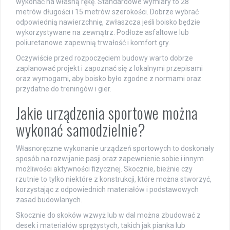
wykonać na własną rękę. Standardowe wymiary to 28
metrów długości i 15 metrów szerokości. Dobrze wybrać
odpowiednią nawierzchnię, zwłaszcza jeśli boisko będzie
wykorzystywane na zewnątrz. Podłoże asfaltowe lub
poliuretanowe zapewnią trwałość i komfort gry.
Oczywiście przed rozpoczęciem budowy warto dobrze
zaplanować projekt i zapoznać się z lokalnymi przepisami
oraz wymogami, aby boisko było zgodne z normami oraz
przydatne do treningów i gier.
Jakie urządzenia sportowe można
wykonać samodzielnie?
Własnoręczne wykonanie urządzeń sportowych to doskonały
sposób na rozwijanie pasji oraz zapewnienie sobie i innym
możliwości aktywności fizycznej. Skocznie, bieżnie czy
rzutnie to tylko niektóre z konstrukcji, które można stworzyć,
korzystając z odpowiednich materiałów i podstawowych
zasad budowlanych.
Skocznie do skoków wzwyż lub w dal można zbudować z
desek i materiałów sprężystych, takich jak pianka lub