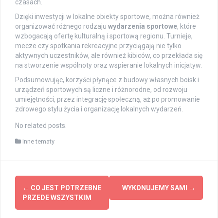
czasach.
Dzięki inwestycji w lokalne obiekty sportowe, można również
organizować różnego rodzaju
wydarzenia sportowe
, które
wzbogacają ofertę kulturalną i sportową regionu. Turnieje,
mecze czy spotkania rekreacyjne przyciągają nie tylko
aktywnych uczestników, ale również kibiców, co przekłada się
na stworzenie wspólnoty oraz wspieranie lokalnych inicjatyw.
Podsumowując, korzyści płynące z budowy własnych boisk i
urządzeń sportowych są liczne i różnorodne, od rozwoju
umiejętności, przez integrację społeczną, aż po promowanie
zdrowego stylu życia i organizację lokalnych wydarzeń.
No related posts.
Inne tematy
Post
←
CO JEST POTRZEBNE
WYKONUJEMY SAMI
→
navigation
PRZEDE WSZYSTKIM