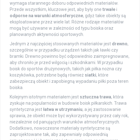
wymaga starannego doboru odpowiednich materiałów.
Przede wszystkim, kluczowe jest, aby były one
trwałe
i
odporne na warunki atmosferyczne
, gdyż takie obiekty są
eksploatowane przez wiele lat. Różne rodzaje materiałów
mogą być używane w zależności od typu boiska oraz
planowanych aktywności sportowych.
Jednym z najczęściej stosowanych materiałów jest
drewno
,
szczególnie w przypadku urządzeń takich jak ławki czy
bramki. Drewno powinno być odpowiednio zaimpregnowane,
aby chroniło je przed wilgocią i szkodnikami. W przypadku
boisk do sportów drużynowych, takich jak piłka nożna czy
koszykówka, potrzebne będą również
siatki
, które
zabezpieczą obiekt i zapobiegną wypadaniu piłki poza teren
boiska.
Kolejnym istotnym materiałem jest
sztuczna trawa
, która
zyskuje na popularności w budowie boisk piłkarskich. Trawa
syntetyczna jest
łatwa w utrzymaniu
, a jej zastosowanie
sprawia, że obiekt może być wykorzystywany przez cały rok,
niezależnie od panujących warunków atmosferycznych.
Dodatkowo, nowoczesne materiały syntetyczne są
zaprojektowane tak, aby zapewniały odpowiednią