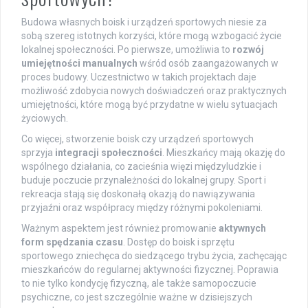
Budowa własnych boisk i urządzeń sportowych niesie za
sobą szereg istotnych korzyści, które mogą wzbogacić życie
lokalnej społeczności. Po pierwsze, umożliwia to
rozwój
umiejętności manualnych
wśród osób zaangażowanych w
proces budowy. Uczestnictwo w takich projektach daje
możliwość zdobycia nowych doświadczeń oraz praktycznych
umiejętności, które mogą być przydatne w wielu sytuacjach
życiowych.
Co więcej, stworzenie boisk czy urządzeń sportowych
sprzyja
integracji społeczności
. Mieszkańcy mają okazję do
wspólnego działania, co zacieśnia więzi międzyludzkie i
buduje poczucie przynależności do lokalnej grupy. Sport i
rekreacja stają się doskonałą okazją do nawiązywania
przyjaźni oraz współpracy między różnymi pokoleniami.
Ważnym aspektem jest również promowanie
aktywnych
form spędzania czasu
. Dostęp do boisk i sprzętu
sportowego zniechęca do siedzącego trybu życia, zachęcając
mieszkańców do regularnej aktywności fizycznej. Poprawia
to nie tylko kondycję fizyczną, ale także samopoczucie
psychiczne, co jest szczególnie ważne w dzisiejszych