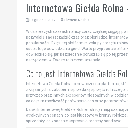
Internetowa Giełda Rolna
7 grudnia 2017
Elżbieta Kolibra
W dzisiejszych czasach rolnicy coraz częściej sięgają p
pozwalają zaoszczędzić czas oraz pieniądze. Internetowa 
popularności. Dzięki tej platformie, zakupy sprzętu rolni
osobistego odwiedzania giełd. Warto przyjrzeć się bliżej 
dowiedzieć się, jak bezpiecznie poruszać się po tej prze
narzędziem w Twoim rolniczym arsenale.
Co to jest Internetowa Giełda Ro
Internetowa Giełda Rolna to nowoczesna platforma, która 
związanych z zakupem i sprzedażą sprzętu rolniczego. U
przyczep oraz innych akcesoriów niezbędnych w codzien
co daje im możliwość porównania cen oraz parametrów 
Dzięki Internetowej Giełdzie Rolnej rolnicy mają szansę 
atrakcyjnych cenach, co jest kluczowe w branży rolniczej
sprzedaży, co znacznie usprawnia procesy handlowe.