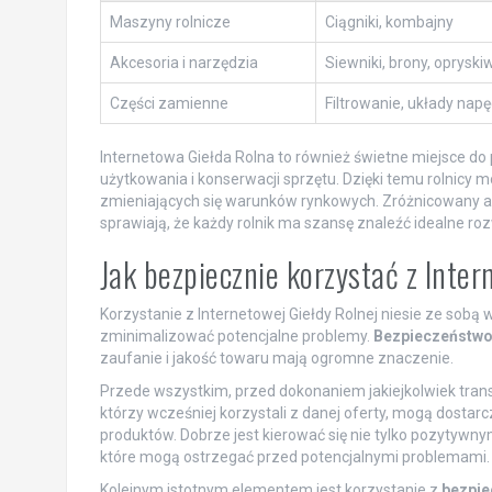
Maszyny rolnicze
Ciągniki, kombajny
Akcesoria i narzędzia
Siewniki, brony, oprysk
Części zamienne
Filtrowanie, układy na
Internetowa Giełda Rolna to również świetne miejsce d
użytkowania i konserwacji sprzętu. Dzięki temu rolnicy 
zmieniających się warunków rynkowych. Zróżnicowany a
sprawiają, że każdy rolnik ma szansę znaleźć idealne roz
Jak bezpiecznie korzystać z Inter
Korzystanie z Internetowej Giełdy Rolnej niesie ze sobą 
zminimalizować potencjalne problemy.
Bezpieczeństwo 
zaufanie i jakość towaru mają ogromne znaczenie.
Przede wszystkim, przed dokonaniem jakiejkolwiek tran
którzy wcześniej korzystali z danej oferty, mogą dostar
produktów. Dobrze jest kierować się nie tylko pozytywn
które mogą ostrzegać przed potencjalnymi problemami.
Kolejnym istotnym elementem jest korzystanie z
bezpie