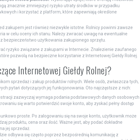
 mogą znacznie zmniejszyć ryzyko utraty środków w przypadku
kowych i korzystać z platform, które zapewniają określone
 zakupem jest również niezwykle istotne. Rolnicy powinni zawsze
ria w celu oceny ich stanu. Należy zwracać uwagę na ewentualne
az bezpieczeństwo użytkowania zakupionego sprzętu.
ać ryzyko związane z zakupami w Internecie. Znalezienie zaufanego
 które pozwolą na bezpieczne korzystanie z Internetowej Giełdy Rolnej.
czące Internetowej Giełdy Rolnej?
lnikom sprzedaż i zakup produktów rolnych. Wiele osób, zwłaszcza tych,
owych pytań dotyczących jej funkcjonowania. Oto najczęstsze z nich:
estracji zazwyczaj wymaga podania podstawowych danych osobowych
estrowaniu się warto potwierdzić swoje konto, aby zyskać pełny dostęp
sunkowo proste. Po zalogowaniu się na swoje konto, użytkownik może
dzaj produktu, cena oraz ilość. Ważne jest, aby podać dokładne
a jej sprzedaż.
dzie odbywa się często poprzez bezpośrednią komunikację z