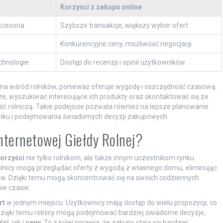
Korzyści z zakupu online
cesoria
Szybsze transakcje, większy wybór ofert
Konkurencyjne ceny, możliwość negocjacji
chnologie
Dostęp do recenzji i opinii użytkowników
arna wśród rolników, ponieważ oferuje wygodę i oszczędność czasową.
e, wyszukiwać interesujące ich produkty oraz skontaktować się ze
ć rolniczą. Takie podejście pozwala również na lepsze planowanie
 rynku i podejmowania świadomych decyzji zakupowych.
 Internetowej Giełdy Rolnej?
orzyści
nie tylko rolnikom, ale także innym uczestnikom rynku.
olnicy mogą przeglądać oferty z wygodą z własnego domu, eliminując
ów. Dzięki temu mogą skoncentrować się na swoich codziennych
e czasie.
rt
w jednym miejscu. Użytkownicy mają dostęp do wielu propozycji, co
zięki temu rolnicy mogą podejmować bardziej świadome decyzje,
ści
, jak i
ceny
. To z kolei sprawia, że zakupy stają się bardziej