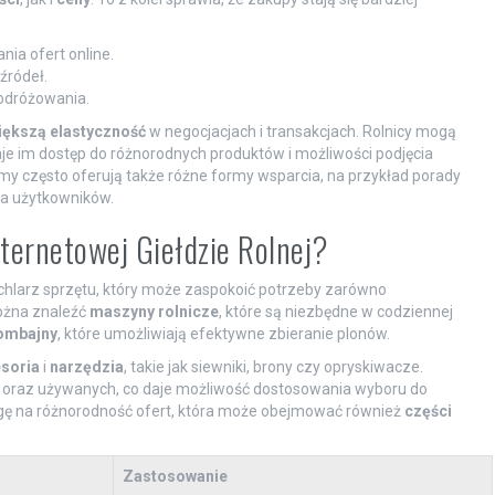
ia ofert online.
źródeł.
odróżowania.
iększą elastyczność
w negocjacjach i transakcjach. Rolnicy mogą
je im dostęp do różnorodnych produktów i możliwości podjęcia
rmy często oferują także różne formy wsparcia, na przykład porady
la użytkowników.
nternetowej Giełdzie Rolnej?
achlarz sprzętu, który może zaspokoić potrzeby zarówno
można znaleźć
maszyny rolnicze
, które są niezbędne w codziennej
ombajny
, które umożliwiają efektywne zbieranie plonów.
soria
i
narzędzia
, takie jak siewniki, brony czy opryskiwacze.
oraz używanych, co daje możliwość dostosowania wyboru do
agę na różnorodność ofert, która może obejmować również
części
Zastosowanie