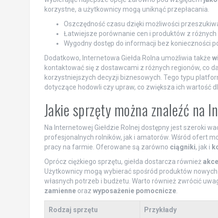
korzystne, a użytkownicy mogą uniknąć przepłacania.
Oszczędność czasu dzięki możliwości przeszukiwan
Łatwiejsze porównanie cen i produktów z różnych 
Wygodny dostęp do informacji bez konieczności p
Dodatkowo, Internetowa Giełda Rolna umożliwia także
w
kontaktować się z dostawcami z różnych regionów, co da
korzystniejszych decyzji biznesowych. Tego typu platfo
dotyczące hodowli czy upraw, co zwiększa ich wartość d
Jakie sprzęty można znaleźć na I
Na Internetowej Giełdzie Rolnej dostępny jest szeroki w
profesjonalnych rolników, jak i amatorów. Wśród ofert 
pracy na farmie. Oferowane są zarówno
ciągniki
, jak i
k
Oprócz ciężkiego sprzętu, giełda dostarcza również
akce
Użytkownicy mogą wybierać spośród produktów nowych 
własnych potrzeb i budżetu. Warto również zwrócić uw
zamienne
oraz
wyposażenie pomocnicze
.
Rodzaj sprzętu
Przykłady