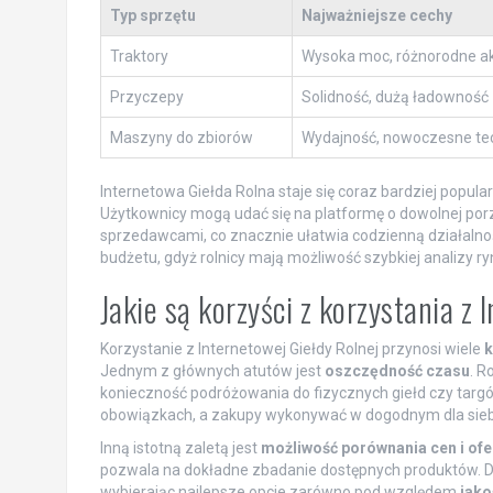
Typ sprzętu
Najważniejsze cechy
Traktory
Wysoka moc, różnorodne ak
Przyczepy
Solidność, dużą ładowność
Maszyny do zbiorów
Wydajność, nowoczesne te
Internetowa Giełda Rolna staje się coraz bardziej popul
Użytkownicy mogą udać się na platformę o dowolnej porz
sprzedawcami, co znacznie ułatwia codzienną działalnoś
budżetu, gdyż rolnicy mają możliwość szybkiej analizy
Jakie są korzyści z korzystania z
Korzystanie z Internetowej Giełdy Rolnej przynosi wiele
k
Jednym z głównych atutów jest
oszczędność czasu
. R
konieczność podróżowania do fizycznych giełd czy targ
obowiązkach, a zakupy wykonywać w dogodnym dla siebi
Inną istotną zaletą jest
możliwość porównania cen i ofe
pozwala na dokładne zbadanie dostępnych produktów. D
wybierając najlepsze opcje zarówno pod względem
jako