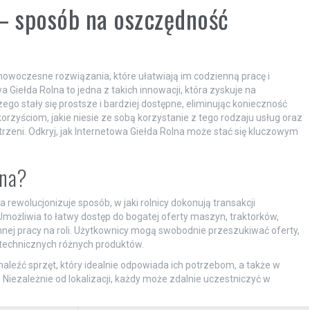
 – sposób na oszczędność
o nowoczesne rozwiązania, które ułatwiają im codzienną pracę i
Giełda Rolna to jedna z takich innowacji, która zyskuje na
czego stały się prostsze i bardziej dostępne, eliminując konieczność
korzyściom, jakie niesie ze sobą korzystanie z tego rodzaju usług oraz
strzeni. Odkryj, jak Internetowa Giełda Rolna może stać się kluczowym
lna?
rewolucjonizuje sposób, w jaki rolnicy dokonują transakcji
możliwia to łatwy dostęp do bogatej oferty maszyn, traktorków,
nej pracy na roli. Użytkownicy mogą swobodnie przeszukiwać oferty,
technicznych różnych produktów.
znaleźć sprzęt, który idealnie odpowiada ich potrzebom, a także w
. Niezależnie od lokalizacji, każdy może zdalnie uczestniczyć w