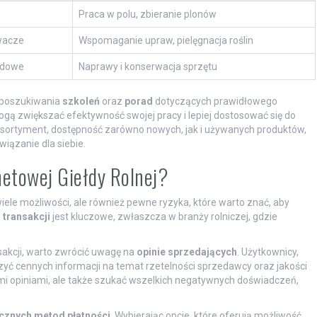
Praca w polu, zbieranie plonów
iwacze
Wspomaganie upraw, pielęgnacja roślin
pędowe
Naprawy i konserwacja sprzętu
o poszukiwania
szkoleń
oraz
porad
dotyczących prawidłowego
mogą zwiększać efektywność swojej pracy i lepiej dostosować się do
sortyment, dostępność zarówno nowych, jak i używanych produktów,
wiązanie dla siebie.
netowej Giełdy Rolnej?
wiele możliwości, ale również pewne ryzyka, które warto znać, aby
transakcji
jest kluczowe, zwłaszcza w branży rolniczej, gdzie
sakcji, warto zwrócić uwagę na
opinie sprzedających
. Użytkownicy,
czyć cennych informacji na temat rzetelności sprzedawcy oraz jakości
ymi opiniami, ale także szukać wszelkich negatywnych doświadczeń,
cznych metod płatności
. Wybierając opcje, które oferują możliwość