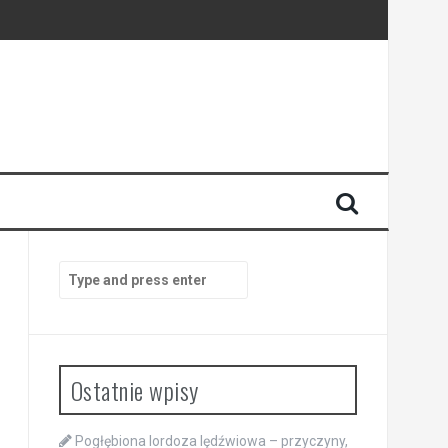
Search
for:
Ostatnie wpisy
Pogłębiona lordoza lędźwiowa – przyczyny,