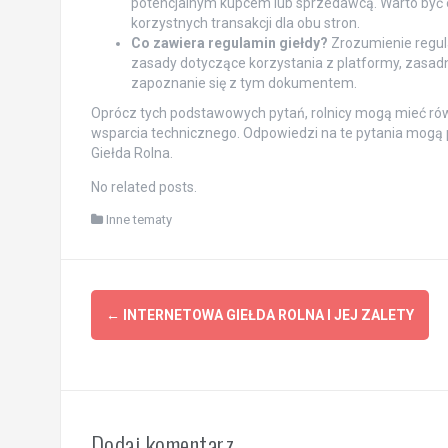
potencjalnym kupcem lub sprzedawcą. Warto być 
korzystnych transakcji dla obu stron.
Co zawiera regulamin giełdy?
Zrozumienie regula
zasady dotyczące korzystania z platformy, zasad
zapoznanie się z tym dokumentem.
Oprócz tych podstawowych pytań, rolnicy mogą mieć rów
wsparcia technicznego. Odpowiedzi na te pytania mogą p
Giełda Rolna.
No related posts.
Inne tematy
Post
←
INTERNETOWA GIEŁDA ROLNA I JEJ ZALETY
navigation
Dodaj komentarz