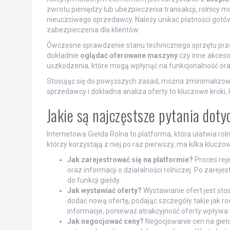
zwrotu pieniędzy lub ubezpieczenia transakcji, rolnicy
nieuczciwego sprzedawcy. Należy unikać płatności gotów
zabezpieczenia dla klientów.
Ówczesne sprawdzenie stanu technicznego sprzętu przed
dokładnie
oglądać oferowane maszyny
czy inne akceso
uszkodzenia, które mogą wpłynąć na funkcjonalność or
Stosując się do powyższych zasad, można zminimalizow
sprzedawcy i dokładna analiza oferty to kluczowe kroki,
Jakie są najczęstsze pytania doty
Internetowa Giełda Rolna to platforma, która ułatwia ro
którzy korzystają z niej po raz pierwszy, ma kilka klucz
Jak zarejestrować się na platformie?
Proces rej
oraz informacji o działalności rolniczej. Po zarej
do funkcji giełdy.
Jak wystawiać oferty?
Wystawianie ofert jest sto
dodać nową ofertę, podając szczegóły takie jak ro
informacje, ponieważ atrakcyjność oferty wpływa n
Jak negocjować ceny?
Negocjowanie cen na gieł