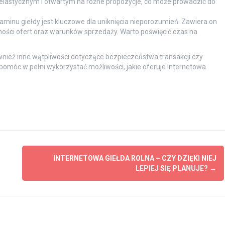
elastycznym i otwartym na różne propozycje, co może prowadzić do
minu giełdy jest kluczowe dla uniknięcia nieporozumień. Zawiera on
ności ofert oraz warunków sprzedaży. Warto poświęcić czas na
nież inne wątpliwości dotyczące bezpieczeństwa transakcji czy
omóc w pełni wykorzystać możliwości, jakie oferuje Internetowa
INTERNETOWA GIEŁDA ROLNA – CZY DZIĘKI NIEJ
LEPIEJ SIĘ PLANUJE?
→