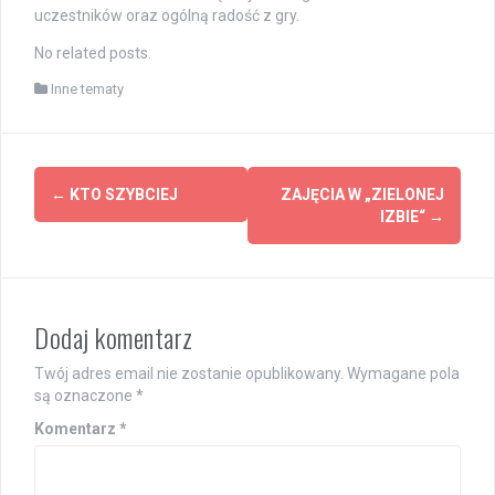
uczestników oraz ogólną radość z gry.
No related posts.
Inne tematy
Post
←
KTO SZYBCIEJ
ZAJĘCIA W „ZIELONEJ
navigation
IZBIE“
→
Dodaj komentarz
Twój adres email nie zostanie opublikowany.
Wymagane pola
są oznaczone
*
Komentarz
*