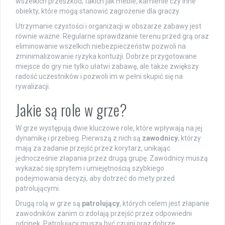
wszelkich przeszkód, takich jak meble, kamienie czy inne
obiekty, które mogą stanowić zagrożenie dla graczy.
Utrzymanie czystości i organizacji w obszarze zabawy jest
równie ważne. Regularne sprawdzanie terenu przed grą oraz
eliminowanie wszelkich niebezpieczeństw pozwoli na
zminimalizowanie ryzyka kontuzji. Dobrze przygotowane
miejsce do gry nie tylko ułatwi zabawę, ale także zwiększy
radość uczestników i pozwoli im w pełni skupić się na
rywalizacji.
Jakie są role w grze?
W grze występują dwie kluczowe role, które wpływają na jej
dynamikę i przebieg. Pierwszą z nich są
zawodnicy
, którzy
mają za zadanie przejść przez korytarz, unikając
jednocześnie złapania przez drugą grupę. Zawodnicy muszą
wykazać się sprytem i umiejętnością szybkiego
podejmowania decyzji, aby dotrzeć do mety przed
patrolującymi.
Drugą rolą w grze są
patrolujący
, których celem jest złapanie
zawodników zanim ci zdołają przejść przez odpowiedni
odcinek. Patrolujący muszą być czujni oraz dobrze