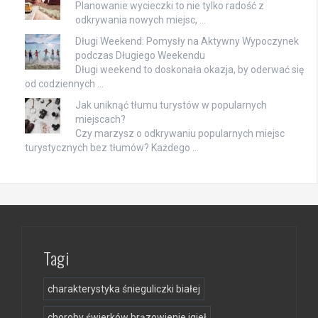
Planowanie wycieczki to nie tylko radość z
odkrywania nowych miejsc, …
Długi Weekend: Pomysły na Aktywny Wypoczynek
podczas Długiego Weekendu
Długi weekend to doskonała okazja, by oderwać się
od codziennych …
Jak uniknąć tłumu turystów w popularnych
miejscach?
Czy marzysz o odkrywaniu popularnych miejsc
turystycznych bez tłumów? Każdego …
Tagi
charakterystyka śnieguliczki białej
choroby świerków brązowienie igieł