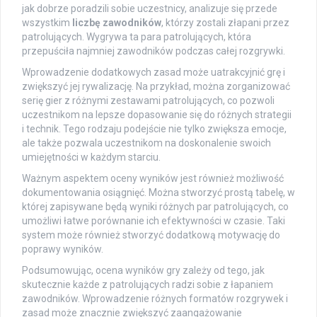
jak dobrze poradzili sobie uczestnicy, analizuje się przede
wszystkim
liczbę zawodników
, którzy zostali złapani przez
patrolujących. Wygrywa ta para patrolujących, która
przepuściła najmniej zawodników podczas całej rozgrywki.
Wprowadzenie dodatkowych zasad może uatrakcyjnić grę i
zwiększyć jej rywalizację. Na przykład, można zorganizować
serię gier z różnymi zestawami patrolujących, co pozwoli
uczestnikom na lepsze dopasowanie się do różnych strategii
i technik. Tego rodzaju podejście nie tylko zwiększa emocje,
ale także pozwala uczestnikom na doskonalenie swoich
umiejętności w każdym starciu.
Ważnym aspektem oceny wyników jest również możliwość
dokumentowania osiągnięć. Można stworzyć prostą tabelę, w
której zapisywane będą wyniki różnych par patrolujących, co
umożliwi łatwe porównanie ich efektywności w czasie. Taki
system może również stworzyć dodatkową motywację do
poprawy wyników.
Podsumowując, ocena wyników gry zależy od tego, jak
skutecznie każde z patrolujących radzi sobie z łapaniem
zawodników. Wprowadzenie różnych formatów rozgrywek i
zasad może znacznie zwiększyć zaangażowanie