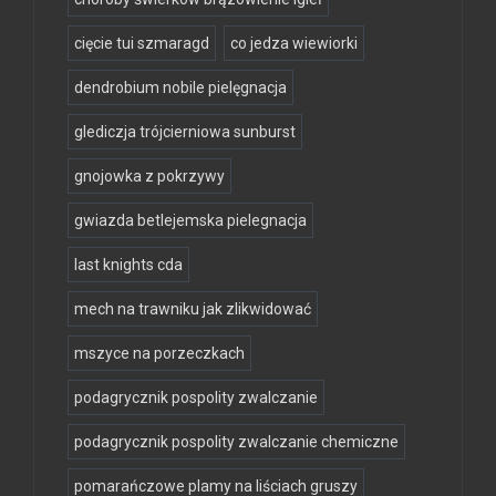
cięcie tui szmaragd
co jedza wiewiorki
dendrobium nobile pielęgnacja
glediczja trójcierniowa sunburst
gnojowka z pokrzywy
gwiazda betlejemska pielegnacja
last knights cda
mech na trawniku jak zlikwidować
mszyce na porzeczkach
podagrycznik pospolity zwalczanie
podagrycznik pospolity zwalczanie chemiczne
pomarańczowe plamy na liściach gruszy