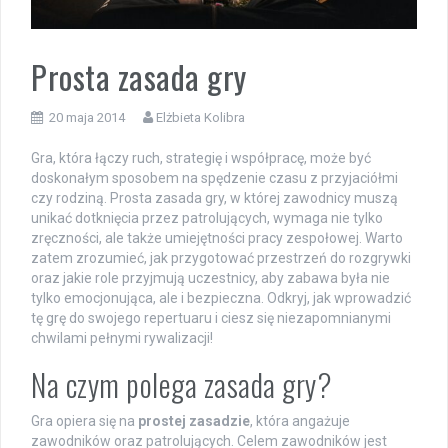
Prosta zasada gry
20 maja 2014
Elżbieta Kolibra
Gra, która łączy ruch, strategię i współpracę, może być
doskonałym sposobem na spędzenie czasu z przyjaciółmi
czy rodziną. Prosta zasada gry, w której zawodnicy muszą
unikać dotknięcia przez patrolujących, wymaga nie tylko
zręczności, ale także umiejętności pracy zespołowej. Warto
zatem zrozumieć, jak przygotować przestrzeń do rozgrywki
oraz jakie role przyjmują uczestnicy, aby zabawa była nie
tylko emocjonująca, ale i bezpieczna. Odkryj, jak wprowadzić
tę grę do swojego repertuaru i ciesz się niezapomnianymi
chwilami pełnymi rywalizacji!
Na czym polega zasada gry?
Gra opiera się na
prostej zasadzie
, która angażuje
zawodników oraz patrolujących. Celem zawodników jest