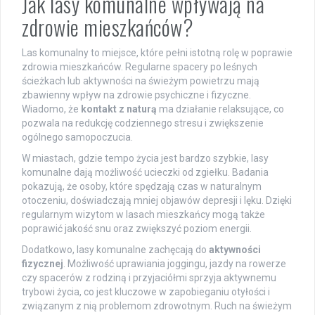
Jak lasy komunalne wpływają na
zdrowie mieszkańców?
Las komunalny to miejsce, które pełni istotną rolę w poprawie
zdrowia mieszkańców. Regularne spacery po leśnych
ścieżkach lub aktywności na świeżym powietrzu mają
zbawienny wpływ na zdrowie psychiczne i fizyczne.
Wiadomo, że
kontakt z naturą
ma działanie relaksujące, co
pozwala na redukcję codziennego stresu i zwiększenie
ogólnego samopoczucia.
W miastach, gdzie tempo życia jest bardzo szybkie, lasy
komunalne dają możliwość ucieczki od zgiełku. Badania
pokazują, że osoby, które spędzają czas w naturalnym
otoczeniu, doświadczają mniej objawów depresji i lęku. Dzięki
regularnym wizytom w lasach mieszkańcy mogą także
poprawić jakość snu oraz zwiększyć poziom energii.
Dodatkowo, lasy komunalne zachęcają do
aktywności
fizycznej
. Możliwość uprawiania joggingu, jazdy na rowerze
czy spacerów z rodziną i przyjaciółmi sprzyja aktywnemu
trybowi życia, co jest kluczowe w zapobieganiu otyłości i
związanym z nią problemom zdrowotnym. Ruch na świeżym