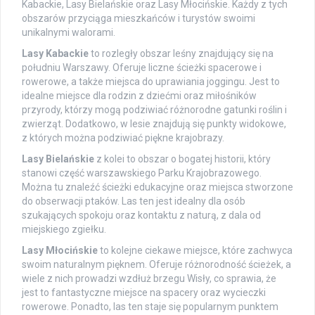
Kabackie, Lasy Bielańskie oraz Lasy Młocińskie. Każdy z tych
obszarów przyciąga mieszkańców i turystów swoimi
unikalnymi walorami.
Lasy Kabackie
to rozległy obszar leśny znajdujący się na
południu Warszawy. Oferuje liczne ścieżki spacerowe i
rowerowe, a także miejsca do uprawiania joggingu. Jest to
idealne miejsce dla rodzin z dziećmi oraz miłośników
przyrody, którzy mogą podziwiać różnorodne gatunki roślin i
zwierząt. Dodatkowo, w lesie znajdują się punkty widokowe,
z których można podziwiać piękne krajobrazy.
Lasy Bielańskie
z kolei to obszar o bogatej historii, który
stanowi część warszawskiego Parku Krajobrazowego.
Można tu znaleźć ścieżki edukacyjne oraz miejsca stworzone
do obserwacji ptaków. Las ten jest idealny dla osób
szukających spokoju oraz kontaktu z naturą, z dala od
miejskiego zgiełku.
Lasy Młocińskie
to kolejne ciekawe miejsce, które zachwyca
swoim naturalnym pięknem. Oferuje różnorodność ścieżek, a
wiele z nich prowadzi wzdłuż brzegu Wisły, co sprawia, że
jest to fantastyczne miejsce na spacery oraz wycieczki
rowerowe. Ponadto, las ten staje się popularnym punktem