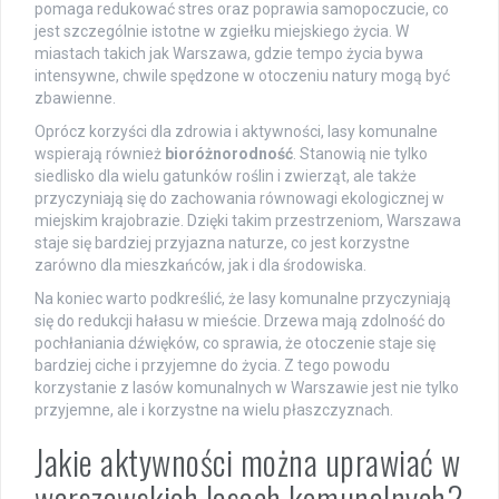
pomaga redukować stres oraz poprawia samopoczucie, co
jest szczególnie istotne w zgiełku miejskiego życia. W
miastach takich jak Warszawa, gdzie tempo życia bywa
intensywne, chwile spędzone w otoczeniu natury mogą być
zbawienne.
Oprócz korzyści dla zdrowia i aktywności, lasy komunalne
wspierają również
bioróżnorodność
. Stanowią nie tylko
siedlisko dla wielu gatunków roślin i zwierząt, ale także
przyczyniają się do zachowania równowagi ekologicznej w
miejskim krajobrazie. Dzięki takim przestrzeniom, Warszawa
staje się bardziej przyjazna naturze, co jest korzystne
zarówno dla mieszkańców, jak i dla środowiska.
Na koniec warto podkreślić, że lasy komunalne przyczyniają
się do redukcji hałasu w mieście. Drzewa mają zdolność do
pochłaniania dźwięków, co sprawia, że otoczenie staje się
bardziej ciche i przyjemne do życia. Z tego powodu
korzystanie z lasów komunalnych w Warszawie jest nie tylko
przyjemne, ale i korzystne na wielu płaszczyznach.
Jakie aktywności można uprawiać w
warszawskich lasach komunalnych?