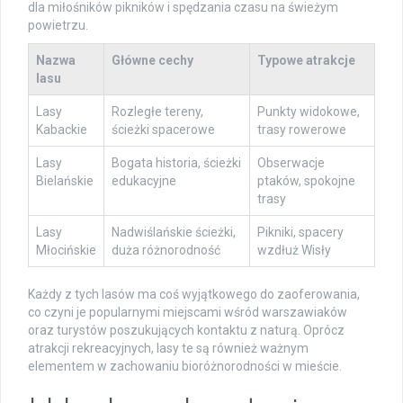
dla miłośników pikników i spędzania czasu na świeżym
powietrzu.
Nazwa
Główne cechy
Typowe atrakcje
lasu
Lasy
Rozległe tereny,
Punkty widokowe,
Kabackie
ścieżki spacerowe
trasy rowerowe
Lasy
Bogata historia, ścieżki
Obserwacje
Bielańskie
edukacyjne
ptaków, spokojne
trasy
Lasy
Nadwiślańskie ścieżki,
Pikniki, spacery
Młocińskie
duża różnorodność
wzdłuż Wisły
Każdy z tych lasów ma coś wyjątkowego do zaoferowania,
co czyni je popularnymi miejscami wśród warszawiaków
oraz turystów poszukujących kontaktu z naturą. Oprócz
atrakcji rekreacyjnych, lasy te są również ważnym
elementem w zachowaniu bioróżnorodności w mieście.