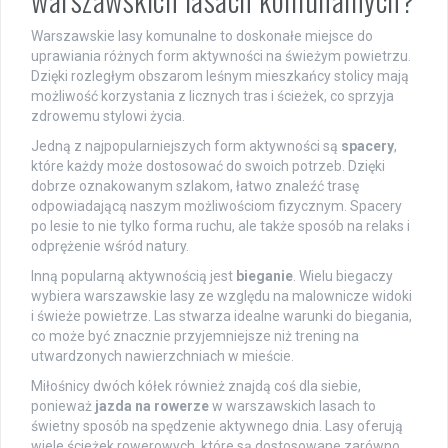
Warszawskie lasy komunalne to doskonałe miejsce do
uprawiania różnych form aktywności na świeżym powietrzu.
Dzięki rozległym obszarom leśnym mieszkańcy stolicy mają
możliwość korzystania z licznych tras i ścieżek, co sprzyja
zdrowemu stylowi życia.
Jedną z najpopularniejszych form aktywności są
spacery
,
które każdy może dostosować do swoich potrzeb. Dzięki
dobrze oznakowanym szlakom, łatwo znaleźć trasę
odpowiadającą naszym możliwościom fizycznym. Spacery
po lesie to nie tylko forma ruchu, ale także sposób na relaks i
odprężenie wśród natury.
Inną popularną aktywnością jest
bieganie
. Wielu biegaczy
wybiera warszawskie lasy ze względu na malownicze widoki
i świeże powietrze. Las stwarza idealne warunki do biegania,
co może być znacznie przyjemniejsze niż trening na
utwardzonych nawierzchniach w mieście.
Miłośnicy dwóch kółek również znajdą coś dla siebie,
ponieważ
jazda na rowerze
w warszawskich lasach to
świetny sposób na spędzenie aktywnego dnia. Lasy oferują
wiele ścieżek rowerowych, które są dostosowane zarówno