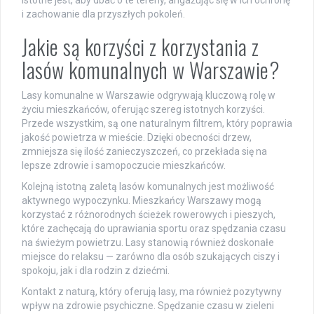
istotne jest, aby dbać o te tereny, angażując się w ich ochronę
i zachowanie dla przyszłych pokoleń.
Jakie są korzyści z korzystania z
lasów komunalnych w Warszawie?
Lasy komunalne w Warszawie odgrywają kluczową rolę w
życiu mieszkańców, oferując szereg istotnych korzyści.
Przede wszystkim, są one naturalnym filtrem, który poprawia
jakość powietrza w mieście. Dzięki obecności drzew,
zmniejsza się ilość zanieczyszczeń, co przekłada się na
lepsze zdrowie i samopoczucie mieszkańców.
Kolejną istotną zaletą lasów komunalnych jest możliwość
aktywnego wypoczynku. Mieszkańcy Warszawy mogą
korzystać z różnorodnych ścieżek rowerowych i pieszych,
które zachęcają do uprawiania sportu oraz spędzania czasu
na świeżym powietrzu. Lasy stanowią również doskonałe
miejsce do relaksu — zarówno dla osób szukających ciszy i
spokoju, jak i dla rodzin z dziećmi.
Kontakt z naturą, który oferują lasy, ma również pozytywny
wpływ na zdrowie psychiczne. Spędzanie czasu w zieleni