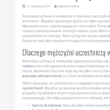
11 sierpnia 2014
Elżbieta Kolibra
Rekreacja ruchowa w weekendy to dla wielu mężczyzn k
zmartwień. Wspólne uprawianie sportu nie tylko poprawi
Mężczyźni coraz częściej sięgają po różnorodne formy a
rosnące zainteresowanie zdrowym stylem życia. Mimo to,
uczestnictwo w rekreacji. Warto przyjrzeć się tym zja
fizycznej oraz jakie wyzwania mogą ich powstrzymywać
Dlaczego mężczyźni uczestniczą 
Rekreacja ruchowa w weekendy odgrywa kluczową rolę w 
relaksu
oraz odreagowania stresu nagromadzonego w ci
nauce, aktywność fizyczna staje się nie tylko formą od
poprawę samopoczucia
, co z kolei przekłada się na lep
Warto zauważyć, że uczestnictwo w zajęciach sportowyc
społecznych
. Wspólne uprawianie sportu pozwala na n
przyjaźni. Spotkania z innymi mężczyznami, którzy dzi
towarzyskiego. Oto kilka popularnych form rekreacji, kt
Sporty drużynowe
, takie jak piłka nożna, koszyk