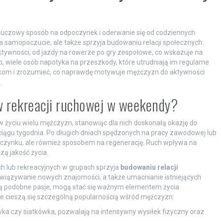
luczowy sposób na odpoczynek i oderwanie się od codziennych
a samopoczucie, ale także sprzyja budowaniu relacji społecznych.
ktywności, od jazdy na rowerze po gry zespołowe, co wskazuje na
 wiele osób napotyka na przeszkody, które utrudniają im regularne
wiskom i zrozumieć, co naprawdę motywuje mężczyzn do aktywności
.
w rekreacji ruchowej w weekendy?
życiu wielu mężczyzn, stanowiąc dla nich doskonałą okazję do
ągu tygodnia. Po długich dniach spędzonych na pracy zawodowej lub
poczynku, ale również sposobem na regenerację. Ruch wpływa na
szą jakość życia.
h lub rekreacyjnych w grupach sprzyja
budowaniu relacji
awiązywanie nowych znajomości, a także umacnianie istniejących
elą podobne pasje, mogą stać się ważnym elementem życia
óre cieszą się szczególną popularnością wśród mężczyzn:
ówka czy siatkówka, pozwalają na intensywny wysiłek fizyczny oraz