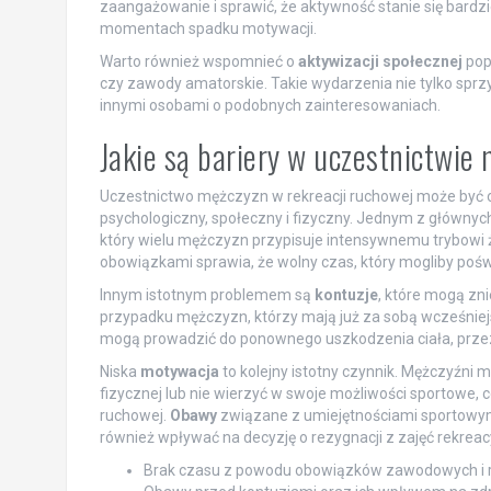
zaangażowanie i sprawić, że aktywność stanie się bardz
momentach spadku motywacji.
Warto również wspomnieć o
aktywizacji społecznej
popr
czy zawody amatorskie. Takie wydarzenia nie tylko sprzy
innymi osobami o podobnych zainteresowaniach.
Jakie są bariery w uczestnictwie
Uczestnictwo mężczyzn w rekreacji ruchowej może być og
psychologiczny, społeczny i fizyczny. Jednym z główny
który wielu mężczyzn przypisuje intensywnemu trybowi
obowiązkami sprawia, że wolny czas, który mogliby poświę
Innym istotnym problemem są
kontuzje
, które mogą zn
przypadku mężczyzn, którzy mają już za sobą wcześniejsz
mogą prowadzić do ponownego uszkodzenia ciała, przez 
Niska
motywacja
to kolejny istotny czynnik. Mężczyźni 
fizycznej lub nie wierzyć w swoje możliwości sportowe, 
ruchowej.
Obawy
związane z umiejętnościami sportowym
również wpływać na decyzję o rezygnacji z zajęć rekreac
Brak czasu z powodu obowiązków zawodowych i r