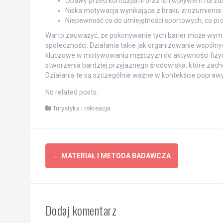
Obawy przed kontuzjami oraz ich wpływem na zdr
Niska motywacja wynikająca z braku zrozumienia 
Niepewność co do umiejętności sportowych, co p
Warto zauważyć, że pokonywanie tych barier może wymaga
społeczności. Działania takie jak organizowanie wspó
kluczowe w motywowaniu mężczyzn do aktywności fizyczn
stworzenia bardziej przyjaznego środowiska, które zach
Działania te są szczególnie ważne w kontekście popra
No related posts.
Turystyka i rekreacja
Post
←
MATERIAŁ I METODA BADAWCZA
navigation
Dodaj komentarz