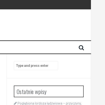
Search
for:
Ostatnie wpisy
Pogłębiona lordoza lędźwiowa – przyczyny,