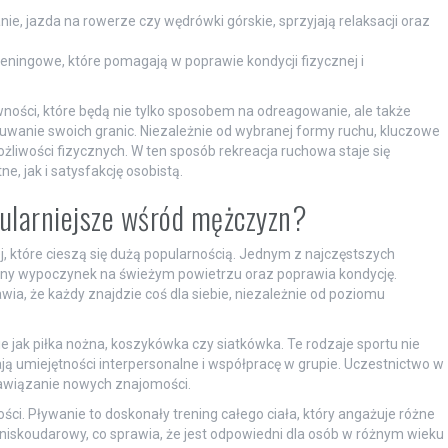
ganie, jazda na rowerze czy wędrówki górskie, sprzyjają relaksacji oraz
eningowe, które pomagają w poprawie kondycji fizycznej i
ści, które będą nie tylko sposobem na odreagowanie, ale także
uwanie swoich granic. Niezależnie od wybranej formy ruchu, kluczowe
żliwości fizycznych. W ten sposób rekreacja ruchowa staje się
, jak i satysfakcję osobistą.
pularniejsze wśród mężczyzn?
, które cieszą się dużą popularnością. Jednym z najczęstszych
wny wypoczynek na świeżym powietrzu oraz poprawia kondycję.
ia, że każdy znajdzie coś dla siebie, niezależnie od poziomu
kie jak piłka nożna, koszykówka czy siatkówka. Te rodzaje sportu nie
ają umiejętności interpersonalne i współpracę w grupie. Uczestnictwo w
awiązanie nowych znajomości.
ci. Pływanie to doskonały trening całego ciała, który angażuje różne
 niskoudarowy, co sprawia, że jest odpowiedni dla osób w różnym wieku