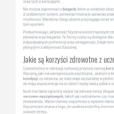
oraz tych z kontuzjami.
Nie można zapominać o
biegach
, które w ostatnich lat
z codziennym życiem, ponieważ można je uprawiać prak
możliwości. Maratony i biegi uliczne przyciągają coraz
tym sportem.
Podsumowując, aktywność fizyczna wśród mężczyzn częs
pływania oraz biegania. Te formy ruchu są dostępne dl
indywidualnych preferencji oraz umiejętności. Dzięki tem
płynącymi z aktywności fizycznej.
Jakie są korzyści zdrowotne z uc
Uczestnictwo w rekreacji ruchowej przynosi szereg
korz
fizyczną, jak i na samopoczucie psychiczne. Jednym z k
kondycji
, co oznacza, że ciało staje się bardziej wydol
że mają więcej energii na co dzień i lepiej radzą sobie 
Ruch ma także ogromny wpływ na zdrowie serca. Regula
sercowo-naczyniowych
, takich jak nadciśnienie czy m
cholesterolu. Warto również wspomnieć o wpływie rekre
fizyczna jest znana z tego, że uwalnia endorfiny, hormo
uczucie stresu.