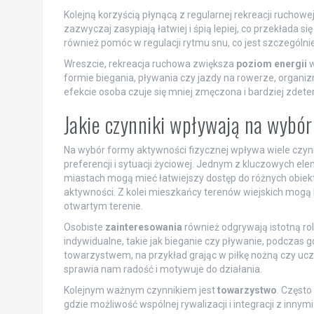
Kolejną korzyścią płynącą z regularnej rekreacji ruchowe
zazwyczaj zasypiają łatwiej i śpią lepiej, co przekłada 
również pomóc w regulacji rytmu snu, co jest szczególn
Wreszcie, rekreacja ruchowa zwiększa
poziom energii
w
formie biegania, pływania czy jazdy na rowerze, organizm
efekcie osoba czuje się mniej zmęczona i bardziej zd
Jakie czynniki wpływają na wybó
Na wybór formy aktywności fizycznej wpływa wiele czynn
preferencji i sytuacji życiowej. Jednym z kluczowych el
miastach mogą mieć łatwiejszy dostęp do różnych obiektó
aktywności. Z kolei mieszkańcy terenów wiejskich mogą k
otwartym terenie.
Osobiste
zainteresowania
również odgrywają istotną rol
indywidualne, takie jak bieganie czy pływanie, podczas g
towarzystwem, na przykład grając w piłkę nożną czy ucze
sprawia nam radość i motywuje do działania.
Kolejnym ważnym czynnikiem jest
towarzystwo
. Często
gdzie możliwość wspólnej rywalizacji i integracji z inn