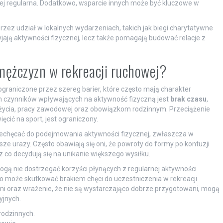
iej regularna. Dodatkowo, wsparcie innych może być kluczowe w
zez udział w lokalnych wydarzeniach, takich jak biegi charytatywne
jają aktywności fizycznej, lecz także pomagają budować relacje z
 mężczyzn w rekreacji ruchowej?
raniczone przez szereg barier, które często mają charakter
ch czynników wpływających na aktywność fizyczną jest
brak czasu
,
 życia, pracy zawodowej oraz obowiązkom rodzinnym. Przeciążenie
cić na sport, jest ograniczony.
iechęcać do podejmowania aktywności fizycznej, zwłaszcza w
e urazy. Często obawiają się oni, że powroty do formy po kontuzji
co decydują się na unikanie większego wysiłku.
mogą nie dostrzegać korzyści płynących z regularnej aktywności
co może skutkować brakiem chęci do uczestniczenia w rekreacji
i oraz wrażenie, że nie są wystarczająco dobrze przygotowani, mogą
yjnych.
odzinnych.