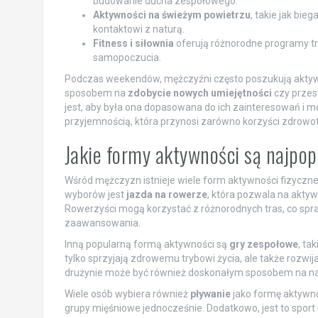
budowanie ducha zespołowego.
Aktywności na świeżym powietrzu
, takie jak bie
kontaktowi z naturą.
Fitness i siłownia
oferują różnorodne programy tr
samopoczucia.
Podczas weekendów, mężczyźni często poszukują aktywno
sposobem na
zdobycie nowych umiejętności
czy przes
jest, aby była ona dopasowana do ich zainteresowań i mo
przyjemnością, która przynosi zarówno korzyści zdrowotne
Jakie formy aktywności są najpo
Wśród mężczyzn istnieje wiele form aktywności fizycznej
wyborów jest
jazda na rowerze
, która pozwala na akty
Rowerzyści mogą korzystać z różnorodnych tras, co spraw
zaawansowania.
Inną popularną formą aktywności są
gry zespołowe
, ta
tylko sprzyjają zdrowemu trybowi życia, ale także rozwij
drużynie może być również doskonałym sposobem na n
Wiele osób wybiera również
pływanie
jako formę aktywnoś
grupy mięśniowe jednocześnie. Dodatkowo, jest to sport