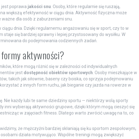
j jest poprawa
jakości snu
. Osoby, które regularnie się ruszają,
się na większą efektywność w ciągu dnia. Aktywność fizyczna może
ie ważne dla osób z zaburzeniami snu.
 ciągu dnia. Dzięki regularnemu angażowaniu się w sport, czy to w
 staje się bardziej sprawny i lepiej przystosowany do wysiłku. W
eterminowana do podejmowania codziennych zadań.
r formy aktywności?
ików, które mogą różnić się w zależności od indywidualnych
ementów jest
dostępność obiektów sportowych
. Osoby mieszkające w
w, takich jak siłownie, baseny czy boiska, co sprzyja podejmowaniu
orzystać z innych form ruchu, jak bieganie czy jazda na rowerze w
ę. Nie każdy lubi te same dziedziny sportu — niektórzy wolą sporty
dy inni wybierają aktywności grupowe, dzięki którym mogą cieszyć się
stnicząc w zajęciach fitness. Dlatego warto zwrócić uwagę na to, co
 widzimy, że mężczyźni bardziej skłaniają się ku sportom zespołowym,
ymi osobami działa motywująco. Wspólne treningi mogą zwiększyć