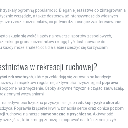
ach zyskały ogromną popularność. Bieganie jest łatwe do zintegrowania
tycznie wszędzie, a także dostosować intensywność do własnych
 większe rzesze uczestników, co potwierdza rosnące zainteresowanie
to skupia się wokół jazdy na rowerze, sportów zespołowych,
a szerokiego grona uczestników i mogą być dostosowane do
u każdy może znaleźć coś dla siebie i cieszyć się korzyściami
zestnictwa w rekreacji ruchowej?
yści zdrowotnych
, które przekładają się zarówno na kondycję
luczowych aspektów regularnej aktywności fizycznej jest
poprawa
ne i odporne na zmęczenie. Osoby aktywne fizycznie często zauważają,
z codziennymi wyzwaniami.
rna aktywność fizyczna przyczynia się do
redukcji ryzyka chorób
iażdżyca. Poprawia krążenie krwi, wzmacnia serce oraz obniża poziom
acji ruchowej na nasze
samopoczucie psychiczne
. Aktywność
ny szczęścia, które mogą znacząco poprawić nastrój i zmniejszyć