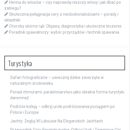
Henna do włosów – czy naprawdę niszczy włosy i jak dbać po
zabiegu?
Skuteczna pielęgnacja cery z niedoskonałościami – porady i
składniki
Choroby skórne rąk: Objawy, diagnostyka i skuteczne leczenie
Poradnik spawalniczy: wybór przyrządów i technik spawania
Turystyka
Safari fotograficzne – uwiecznij dzikie zwierzęta w
naturalnym środowisku
Ponad chmurami: paralotniarstwo jako idealna forma turystyki
daremnej!
Podróże koleją – odkryj uroki podróżowania pociągiem po
Polsce i Europie
Jachty: Żegluj W Luksusie Na Eleganckich Jachtach
Przewodnik Góry Świętokrzyskie: Odkryj Urok i Tajemnice Gór