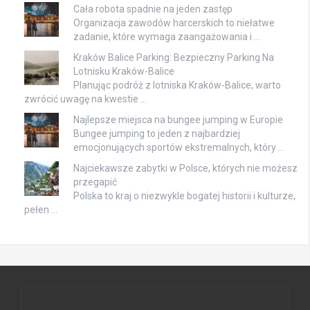
Cała robota spadnie na jeden zastęp
Organizacja zawodów harcerskich to niełatwe
zadanie, które wymaga zaangażowania i …
Kraków Balice Parking: Bezpieczny Parking Na
Lotnisku Kraków-Balice
Planując podróż z lotniska Kraków-Balice, warto
zwrócić uwagę na kwestie …
Najlepsze miejsca na bungee jumping w Europie
Bungee jumping to jeden z najbardziej
emocjonujących sportów ekstremalnych, który …
Najciekawsze zabytki w Polsce, których nie możesz
przegapić
Polska to kraj o niezwykle bogatej historii i kulturze,
pełen …