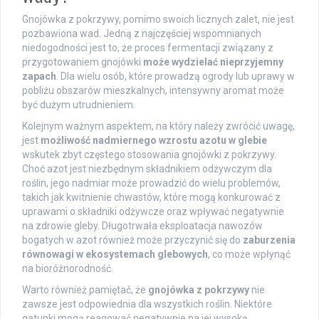
Gnojówka z pokrzywy, pomimo swoich licznych zalet, nie jest
pozbawiona wad. Jedną z najczęściej wspomnianych
niedogodności jest to, że proces fermentacji związany z
przygotowaniem gnojówki
może wydzielać nieprzyjemny
zapach
. Dla wielu osób, które prowadzą ogrody lub uprawy w
pobliżu obszarów mieszkalnych, intensywny aromat może
być dużym utrudnieniem.
Kolejnym ważnym aspektem, na który należy zwrócić uwagę,
jest
możliwość nadmiernego wzrostu azotu w glebie
wskutek zbyt częstego stosowania gnojówki z pokrzywy.
Choć azot jest niezbędnym składnikiem odżywczym dla
roślin, jego nadmiar może prowadzić do wielu problemów,
takich jak kwitnienie chwastów, które mogą konkurować z
uprawami o składniki odżywcze oraz wpływać negatywnie
na zdrowie gleby. Długotrwała eksploatacja nawozów
bogatych w azot również może przyczynić się do
zaburzenia
równowagi w ekosystemach glebowych
, co może wpłynąć
na bioróżnorodność.
Warto również pamiętać, że
gnojówka z pokrzywy
nie
zawsze jest odpowiednia dla wszystkich roślin. Niektóre
gatunki mogą reagować negatywnie na jej wysoką