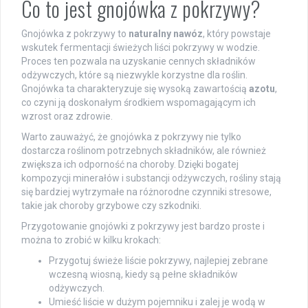
Co to jest gnojówka z pokrzywy?
Gnojówka z pokrzywy to
naturalny nawóz
, który powstaje
wskutek fermentacji świeżych liści pokrzywy w wodzie.
Proces ten pozwala na uzyskanie cennych składników
odżywczych, które są niezwykle korzystne dla roślin.
Gnojówka ta charakteryzuje się wysoką zawartością
azotu
,
co czyni ją doskonałym środkiem wspomagającym ich
wzrost oraz zdrowie.
Warto zauważyć, że gnojówka z pokrzywy nie tylko
dostarcza roślinom potrzebnych składników, ale również
zwiększa ich odporność na choroby. Dzięki bogatej
kompozycji minerałów i substancji odżywczych, rośliny stają
się bardziej wytrzymałe na różnorodne czynniki stresowe,
takie jak choroby grzybowe czy szkodniki.
Przygotowanie gnojówki z pokrzywy jest bardzo proste i
można to zrobić w kilku krokach:
Przygotuj świeże liście pokrzywy, najlepiej zebrane
wczesną wiosną, kiedy są pełne składników
odżywczych.
Umieść liście w dużym pojemniku i zalej je wodą w