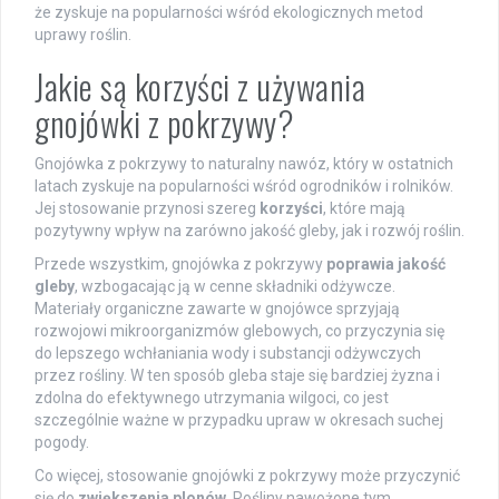
że zyskuje na popularności wśród ekologicznych metod
uprawy roślin.
Jakie są korzyści z używania
gnojówki z pokrzywy?
Gnojówka z pokrzywy to naturalny nawóz, który w ostatnich
latach zyskuje na popularności wśród ogrodników i rolników.
Jej stosowanie przynosi szereg
korzyści
, które mają
pozytywny wpływ na zarówno jakość gleby, jak i rozwój roślin.
Przede wszystkim, gnojówka z pokrzywy
poprawia jakość
gleby
, wzbogacając ją w cenne składniki odżywcze.
Materiały organiczne zawarte w gnojówce sprzyjają
rozwojowi mikroorganizmów glebowych, co przyczynia się
do lepszego wchłaniania wody i substancji odżywczych
przez rośliny. W ten sposób gleba staje się bardziej żyzna i
zdolna do efektywnego utrzymania wilgoci, co jest
szczególnie ważne w przypadku upraw w okresach suchej
pogody.
Co więcej, stosowanie gnojówki z pokrzywy może przyczynić
się do
zwiększenia plonów
. Rośliny nawożone tym