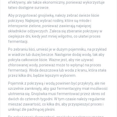
efektywny, ale także ekonomiczny, ponieważ wykorzystuje
łatwo dostępne surowce.
Aby przygotować gnojówkę, należy zebrać świeże liście
pokrzywy. Najlepiej wybrać rośliny, które są młode i
intensywnie zielone, ponieważ zawierają najwięcej
składników odżywczych. Zaleca się zbieranie pokrzywy w
cieplejsze dni, kiedy jest mniej wilgotno, co ułatwi proces
fermentacji.
Po zebraniu liści, umieść je w dużym pojemniku, na przykład
w wiadrze lub dużej beczce. Następnie dodaj wodę, tak aby
pokryła całkowicie liście. Ważne jest, aby nie używać
chlorowanej wody, ponieważ może to wpłynąć na proces
fermentacji. Woda deszczowa lub woda z kranu, która stała
przez kilka dni, będzie lepszym wyborem.
Pojemnik z pokrzywą i wodą powinien być przykryty, ale nie
szczelnie zamknięty, aby gaz fermentacyjny miał możliwość
ulotnienia się. Gnojówka musi fermentować przez okres od
dwóch do czterech tygodni. W tym czasie należy regularnie
mieszać zawartość, co kilka dni, aby przyspieszyć proces i
uniknąć źle pachnącej pleśni.