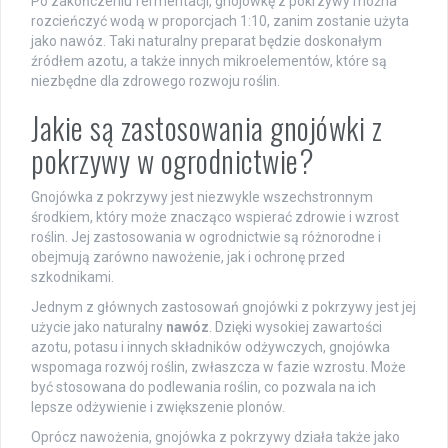
Po zakończeniu fermentacji, gnojówkę z pokrzywy można
rozcieńczyć wodą w proporcjach 1:10, zanim zostanie użyta
jako nawóz. Taki naturalny preparat będzie doskonałym
źródłem azotu, a także innych mikroelementów, które są
niezbędne dla zdrowego rozwoju roślin.
Jakie są zastosowania gnojówki z
pokrzywy w ogrodnictwie?
Gnojówka z pokrzywy jest niezwykle wszechstronnym
środkiem, który może znacząco wspierać zdrowie i wzrost
roślin. Jej zastosowania w ogrodnictwie są różnorodne i
obejmują zarówno nawożenie, jak i ochronę przed
szkodnikami.
Jednym z głównych zastosowań gnojówki z pokrzywy jest jej
użycie jako naturalny
nawóz
. Dzięki wysokiej zawartości
azotu, potasu i innych składników odżywczych, gnojówka
wspomaga rozwój roślin, zwłaszcza w fazie wzrostu. Może
być stosowana do podlewania roślin, co pozwala na ich
lepsze odżywienie i zwiększenie plonów.
Oprócz nawożenia, gnojówka z pokrzywy działa także jako