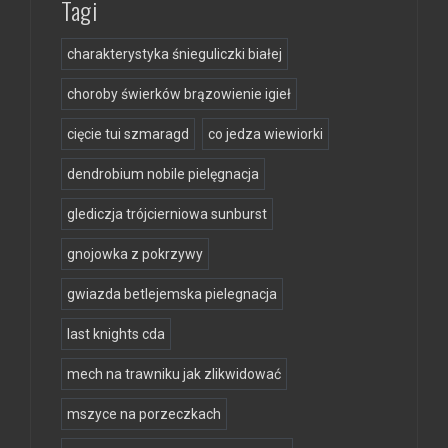
Tagi
charakterystyka śnieguliczki białej
choroby świerków brązowienie igieł
cięcie tui szmaragd
co jedza wiewiorki
dendrobium nobile pielęgnacja
glediczja trójcierniowa sunburst
gnojowka z pokrzywy
gwiazda betlejemska pielegnacja
last knights cda
mech na trawniku jak zlikwidować
mszyce na porzeczkach