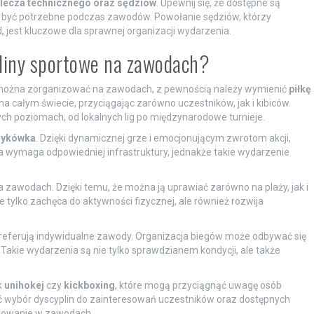
lecza technicznego oraz sędziów
. Upewnij się, że dostępne są
ą być potrzebne podczas zawodów. Powołanie sędziów, którzy
, jest kluczowe dla sprawnej organizacji wydarzenia.
pliny sportowe na zawodach?
e można zorganizować na zawodach, z pewnością należy wymienić
piłkę
 na całym świecie, przyciągając zarówno uczestników, jak i kibiców.
h poziomach, od lokalnych lig po międzynarodowe turnieje.
zykówka
. Dzięki dynamicznej grze i emocjonującym zwrotom akcji,
a wymaga odpowiedniej infrastruktury, jednakże takie wydarzenie
 na zawodach. Dzięki temu, że można ją uprawiać zarówno na plaży, jak i
e tylko zachęca do aktywności fizycznej, ale również rozwija
zy preferują indywidualne zawody. Organizacja biegów może odbywać się
Takie wydarzenia są nie tylko sprawdzianem kondycji, ale także
k
unihokej
czy
kickboxing
, które mogą przyciągnąć uwagę osób
 wybór dyscyplin do zainteresowań uczestników oraz dostępnych
ażowanie w zawodach.