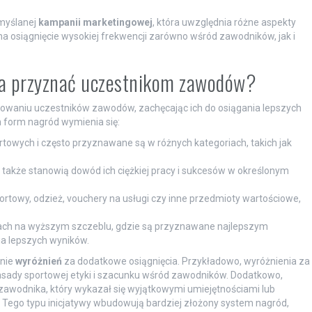
emyślanej
kampanii marketingowej
, która uwzględnia różne aspekty
 na osiągnięcie wysokiej frekwencji zarówno wśród zawodników, jak i
na przyznać uczestnikom zawodów?
wowaniu uczestników zawodów, zachęcając ich do osiągania lepszych
h form nagród wymienia się:
owych i często przyznawane są w różnych kategoriach, takich jak
e także stanowią dowód ich ciężkiej pracy i sukcesów w określonym
towy, odzież, vouchery na usługi czy inne przedmioty wartościowe,
ch na wyższym szczeblu, gdzie są przyznawane najlepszym
a lepszych wyników.
anie
wyróżnień
za dodatkowe osiągnięcia. Przykładowo, wyróżnienia za
ady sportowej etyki i szacunku wśród zawodników. Dodatkowo,
awodnika, który wykazał się wyjątkowymi umiejętnościami lub
. Tego typu inicjatywy wbudowują bardziej złożony system nagród,