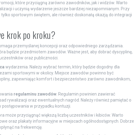
omocji, które przyciągną zarówno zawodników, jak i widzów. Warto
izacji i uczynią wydarzenie jeszcze bardziej niezapomnianym. Przy
tylko sportowym świętem, ale również doskonałą okazją do integracji
e krok po kroku?
ymaga przemyślanej koncepcji oraz odpowiedniego zarządzania.
tóra będzie przedmiotem zawodów. Ważne jest, aby dobrać dyscyplinę,
 uczestników oraz publiczności.
sca
wydarzenia. Należy wybrać termin, który będzie dogodny dla
prezami sportowymi w okolicy. Miejsce zawodów powinno być
liny, zapewniając komfort i bezpieczeństwo zarówno zawodnikom,
otowania
regulaminu zawodów
. Regulamin powinien zawierać
sad rywalizacji oraz ewentualnych nagród. Należy również pamiętać o
 postępowania w przypadku kontuzji.
tóra może przyciągnąć większą liczbę uczestników i kibiców. Warto
iowe oraz plakaty informacyjne w miejscach ogólnodostępnych. Dobrze
łynąć na frekwencję.