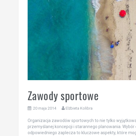
Zawody sportowe
20 maja 2014
Elżbieta Kolibra
Organizacja zawodów sportowych to nie tylko wyjątkowa 
przemyślanej koncepcji i starannego planowania. Wybór d
odpowiedniego zaplecza to kluczowe aspekty, które mog