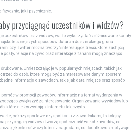
ycznie, jak i psychicznie.
aby przyciągnąć uczestników i widzów?
ąć uczestników oraz widzów, warto wykorzystać zróżnicowane kanały
najskuteczniejszych sposobów dotarcia do szerokiego grona
ram, czy Twitter można tworzyć interesujące treści, które zachęcą
rne posty, relacje na żywo oraz interakcje z fanami mogą znacząco
 drukowane. Umieszczając je w popularnych miejscach, takich jak
 dotrzeć do osób, które mogą być zainteresowane danym sportem.
ezbędne informacje o zawodach, takie jak data, miejsce oraz sposób
ą pomóc w promocji zawodów. Informacje na temat wydarzenia w
gą znacząco zwiększyć zainteresowanie. Organizowanie wywiadów lub
 które nie korzystają z Internetu tak często.
 otwarte, pokazy sportowe czy spotkania z zawodnikami, to kolejny
ia przyciągają widzów i tworzą społeczność wokół zawodów, co
anizację konkursów czy loterii z nagrodami, co dodatkowo zmotywuje