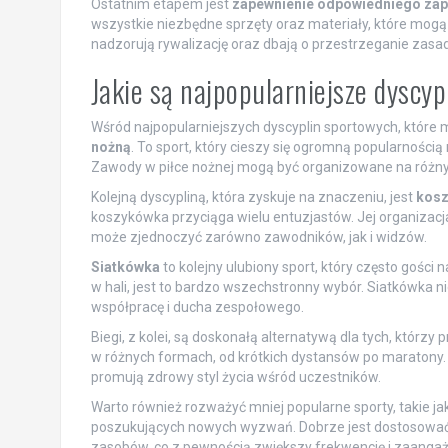
Ostatnim etapem jest
zapewnienie odpowiedniego zap
wszystkie niezbędne sprzęty oraz materiały, które mog
nadzorują rywalizację oraz dbają o przestrzeganie zasad
Jakie są najpopularniejsze dyscy
Wśród najpopularniejszych dyscyplin sportowych, któr
nożną
. To sport, który cieszy się ogromną popularnością
Zawody w piłce nożnej mogą być organizowane na różnyc
Kolejną dyscypliną, która zyskuje na znaczeniu, jest
kos
koszykówka przyciąga wielu entuzjastów. Jej organizacj
może zjednoczyć zarówno zawodników, jak i widzów.
Siatkówka
to kolejny ulubiony sport, który często gości
w hali, jest to bardzo wszechstronny wybór. Siatkówka ni
współpracę i ducha zespołowego.
Biegi, z kolei, są doskonałą alternatywą dla tych, któr
w różnych formach, od krótkich dystansów po maratony. 
promują zdrowy styl życia wśród uczestników.
Warto również rozważyć mniej popularne sporty, takie ja
poszukujących nowych wyzwań. Dobrze jest dostosować
zasobów, co z pewnością zwiększy frekwencję i zaang