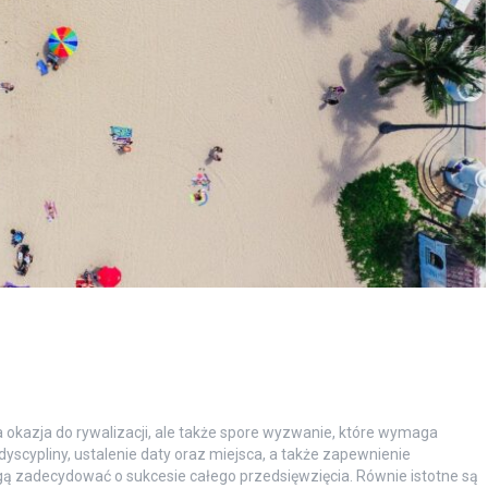
okazja do rywalizacji, ale także spore wyzwanie, które wymaga
yscypliny, ustalenie daty oraz miejsca, a także zapewnienie
ą zadecydować o sukcesie całego przedsięwzięcia. Równie istotne są