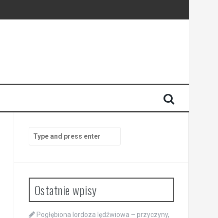
Search
for:
Ostatnie wpisy
Pogłębiona lordoza lędźwiowa – przyczyny,