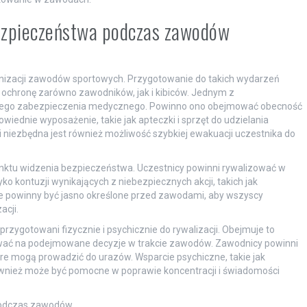
bezpieczeństwa podczas zawodów
nizacji zawodów sportowych. Przygotowanie do takich wydarzeń
ochronę zarówno zawodników, jak i kibiców. Jednym z
niego zabezpieczenia medycznego. Powinno ono obejmować obecność
ednie wyposażenie, takie jak apteczki i sprzęt do udzielania
 niezbędna jest również możliwość szybkiej ewakuacji uczestnika do
punktu widzenia bezpieczeństwa. Uczestnicy powinni rywalizować w
o kontuzji wynikających z niebezpiecznych akcji, takich jak
te powinny być jasno określone przed zawodami, aby wszyscy
cji.
rzygotowani fizycznie i psychicznie do rywalizacji. Obejmuje to
ywać na podejmowane decyzje w trakcie zawodów. Zawodnicy powinni
óre mogą prowadzić do urazów. Wsparcie psychiczne, takie jak
ównież może być pomocne w poprawie koncentracji i świadomości
odczas zawodów.