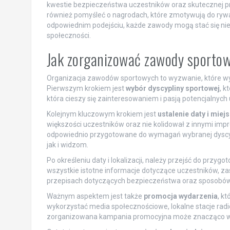
kwestie bezpieczeństwa uczestników oraz skutecznej pr
również pomyśleć o nagrodach, które zmotywują do rywal
odpowiednim podejściu, każde zawody mogą stać się nie 
społeczności.
Jak zorganizować zawody sportow
Organizacja zawodów sportowych to wyzwanie, które w
Pierwszym krokiem jest
wybór dyscypliny sportowej
, k
która cieszy się zainteresowaniem i pasją potencjalnych
Kolejnym kluczowym krokiem jest
ustalenie daty i miej
większości uczestników oraz nie kolidował z innymi im
odpowiednio przygotowane do wymagań wybranej dyscyp
jak i widzom.
Po określeniu daty i lokalizacji, należy przejść do przyg
wszystkie istotne informacje dotyczące uczestników, za
przepisach dotyczących bezpieczeństwa oraz sposobów
Ważnym aspektem jest także
promocja wydarzenia
, k
wykorzystać media społecznościowe, lokalne stacje rad
zorganizowana kampania promocyjna może znacząco wp