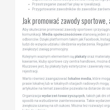
Przestrzeganie zasad fair play w rywalizacji.
Przygotowanie zawodników do zawodów zarówno fiz
Jak promować zawody sportowe, 
Aby skutecznie promować zawody sportowe i przyciągn
komunikacji.
Media społecznościowe
stanowią jeden z 
odbiorców. Dzięki platformom takim jak Facebook, Instag
ludzi do wzięcia udziału i śledzenia wydarzenia. Regula
zwiększyć zasięg promocyjny.
Kolejnym ważnym elementem są
plakaty
oraz materiały
kawiarnie, kluby sportowe czy centra handlowe, można
Kluczowe jest, by plakaty były estetyczne i zawierały ni
rejestracji.
Warto również zaangażować
lokalne media
, które mog
prasie lokalnej lub w lokalnych stacjach radiowych mo
artykułów na temat zawodów pozwala na dotarcie do osób,
Organizacja
wydarzeń towarzyszących
, takich jak dni
sposób na wzbudzenie zainteresowania. Takie wydarzen
zwiększa szansę na ich sukces. Można też rozważyć org