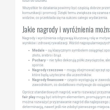
ludzi do udziału.
Wszystkie te działania powinny być częścią dobrze prz
komunikacji i promocji. Dzięki temu zwiększa się szansa
widzów, co przekłada się na sukces całego wydarzenia.
Jakie nagrody i wyróżnienia moż
Nagrody i wyróżnienia odgrywają kluczową rolę w moty
wyników i zdrowej rywalizacji. Wśród najpopularniejszyc
Medale
– są klasycznym symbolem osiągnięć sport
złoto, srebro i brąz.
Puchary
– nie tylko dekorują półki zwycięzców, al
sporcie.
Nagrody rzeczowe
– mogą obejmować sprzęt spor
które będą użyteczne dla uczestników.
Nagrody finansowe
– często występują w zawoda
zawodnikom, co dodatkowo motywuje do osiągani
Oprócz standardowych nagród, warto rozważyć przyzn
fair play
mogą być istotnym elementem, promującym zas
można rozważyć przyznawanie nagród dla najlepszego z
determinacją, nawet jeśli nie zdobył pierwszego miejsca