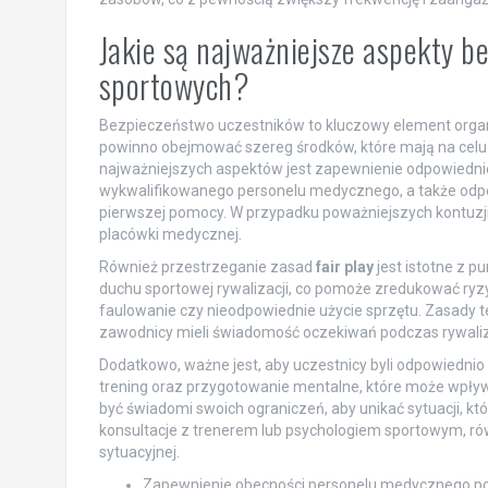
Jakie są najważniejsze aspekty 
sportowych?
Bezpieczeństwo uczestników to kluczowy element orga
powinno obejmować szereg środków, które mają na celu 
najważniejszych aspektów jest zapewnienie odpowied
wykwalifikowanego personelu medycznego, a także odpowi
pierwszej pomocy. W przypadku poważniejszych kontuzji
placówki medycznej.
Również przestrzeganie zasad
fair play
jest istotne z 
duchu sportowej rywalizacji, co pomoże zredukować ryzyk
faulowanie czy nieodpowiednie użycie sprzętu. Zasady 
zawodnicy mieli świadomość oczekiwań podczas rywaliza
Dodatkowo, ważne jest, aby uczestnicy byli odpowiednio p
trening oraz przygotowanie mentalne, które może wpł
być świadomi swoich ograniczeń, aby unikać sytuacji, kt
konsultacje z trenerem lub psychologiem sportowym, r
sytuacyjnej.
Zapewnienie obecności personelu medycznego p